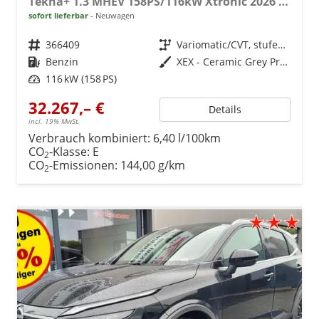
Tekna+ 1.3 MHEV 158PS/116kW Xtronic 2026 +20"ALU+PANO+BOSE+HuD
sofort lieferbar
Neuwagen
Fahrzeugnr.
366409
Getriebe
Variomatic/CVT, stufenlos
Kraftstoff
Benzin
Außenfarbe
XEX - Ceramic Grey Premium Met. mit Dach in Solid Black
Leistung
116 kW (158 PS)
32.267,– €
Details
incl. 19% MwSt.
Verbrauch kombiniert:
6,40 l/100km
CO
-Klasse:
E
2
CO
-Emissionen:
144,00 g/km
2