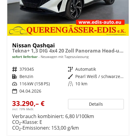
Nissan Qashqai
Tekna+ 1,3 DIG 4x4 20 Zoll Panorama Head-up 360° Leder Massage Navi el Heckklappe
sofort lieferbar
Neuwagen mit Tageszulassung
Fahrzeugnr.
379345
Getriebe
Automatik
Kraftstoff
Benzin
Außenfarbe
Pearl Weiß / schwarzes Dach
Leistung
116 kW (158 PS)
Kilometerstand
10 km
04.04.2026
33.290,– €
Details
incl. 19% MwSt.
Verbrauch kombiniert:
6,80 l/100km
CO
-Klasse:
E
2
CO
-Emissionen:
153,00 g/km
2