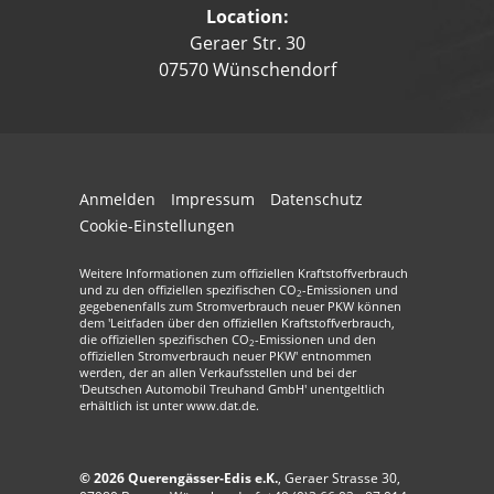
Location:
Geraer Str. 30
07570 Wünschendorf
Anmelden
Impressum
Datenschutz
Cookie-Einstellungen
Weitere Informationen zum offiziellen Kraftstoffverbrauch
und zu den offiziellen spezifischen CO
-Emissionen und
2
gegebenenfalls zum Stromverbrauch neuer PKW können
dem 'Leitfaden über den offiziellen Kraftstoffverbrauch,
die offiziellen spezifischen CO
-Emissionen und den
2
offiziellen Stromverbrauch neuer PKW' entnommen
werden, der an allen Verkaufsstellen und bei der
'Deutschen Automobil Treuhand GmbH' unentgeltlich
erhältlich ist unter www.dat.de.
© 2026
Querengässer-Edis e.K.
,
Geraer Strasse 30
,