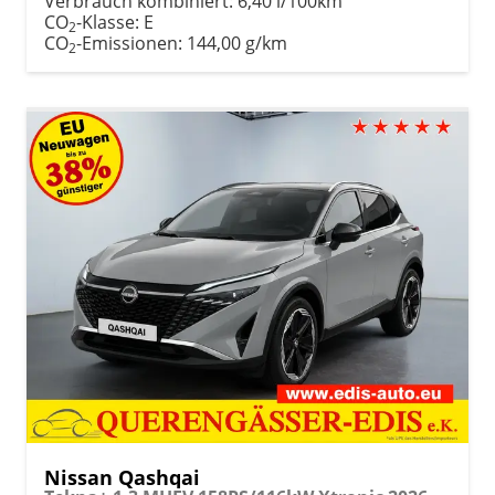
Verbrauch kombiniert:
6,40 l/100km
CO
-Klasse:
E
2
CO
-Emissionen:
144,00 g/km
2
Nissan Qashqai