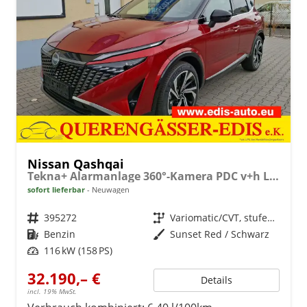
Nissan Qashqai
Tekna+ Alarmanlage 360°-Kamera PDC v+h LED-Scheinwerfer 2-Zonen-Klimaauto. Massagesitze
sofort lieferbar
Neuwagen
Fahrzeugnr.
395272
Getriebe
Variomatic/CVT, stufenlos
Kraftstoff
Benzin
Außenfarbe
Sunset Red / Schwarz
Leistung
116 kW (158 PS)
32.190,– €
Details
incl. 19% MwSt.