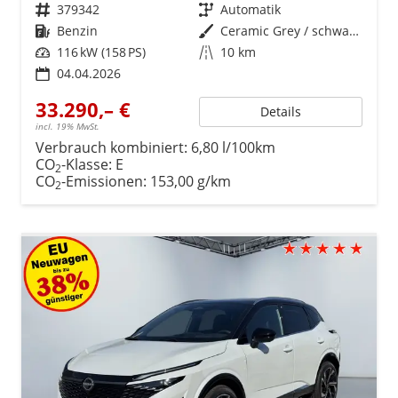
Fahrzeugnr.
379342
Getriebe
Automatik
Kraftstoff
Benzin
Außenfarbe
Ceramic Grey / schwarzes Dach
Leistung
116 kW (158 PS)
Kilometerstand
10 km
04.04.2026
33.290,– €
Details
incl. 19% MwSt.
Verbrauch kombiniert:
6,80 l/100km
CO
-Klasse:
E
2
CO
-Emissionen:
153,00 g/km
2