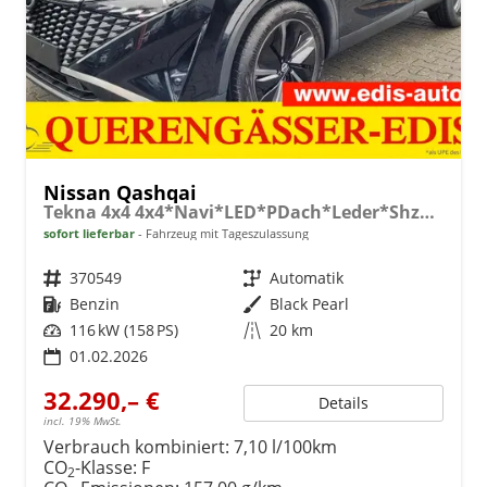
Nissan Qashqai
Tekna 4x4 4x4*Navi*LED*PDach*Leder*Shzg*BFS*
sofort lieferbar
Fahrzeug mit Tageszulassung
Fahrzeugnr.
370549
Getriebe
Automatik
Kraftstoff
Benzin
Außenfarbe
Black Pearl
Leistung
116 kW (158 PS)
Kilometerstand
20 km
01.02.2026
32.290,– €
Details
incl. 19% MwSt.
Verbrauch kombiniert:
7,10 l/100km
CO
-Klasse:
F
2