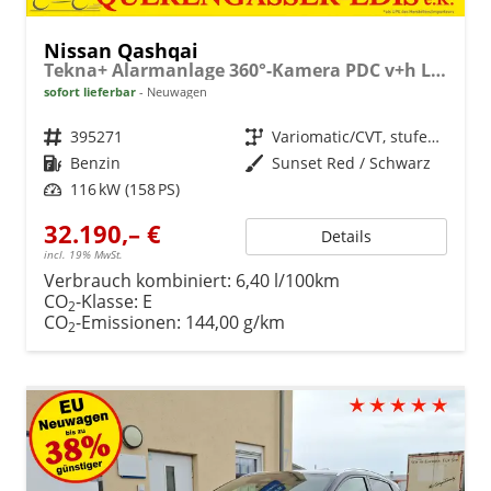
Nissan Qashqai
Tekna+ Alarmanlage 360°-Kamera PDC v+h LED-Scheinwerfer 2-Zonen-Klimaauto. Massagesitze
sofort lieferbar
Neuwagen
Fahrzeugnr.
395271
Getriebe
Variomatic/CVT, stufenlos
Kraftstoff
Benzin
Außenfarbe
Sunset Red / Schwarz
Leistung
116 kW (158 PS)
32.190,– €
Details
incl. 19% MwSt.
Verbrauch kombiniert:
6,40 l/100km
CO
-Klasse:
E
2
CO
-Emissionen:
144,00 g/km
2