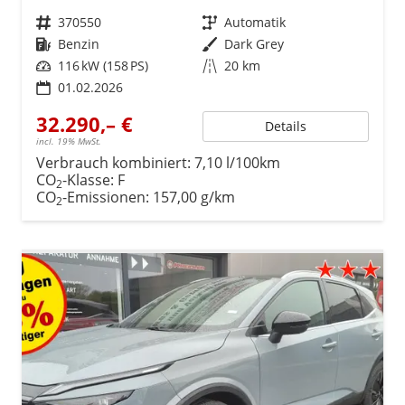
Fahrzeugnr.
370550
Getriebe
Automatik
Kraftstoff
Benzin
Außenfarbe
Dark Grey
Leistung
116 kW (158 PS)
Kilometerstand
20 km
01.02.2026
32.290,– €
Details
incl. 19% MwSt.
Verbrauch kombiniert:
7,10 l/100km
CO
-Klasse:
F
2
CO
-Emissionen:
157,00 g/km
2