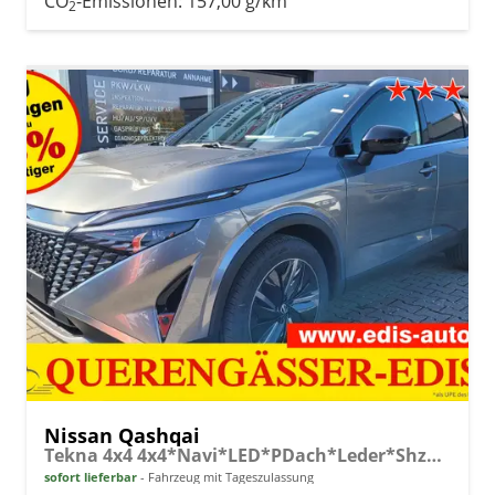
CO
-Emissionen:
157,00 g/km
2
Nissan Qashqai
Tekna 4x4 4x4*Navi*LED*PDach*Leder*Shzg*BFS*
sofort lieferbar
Fahrzeug mit Tageszulassung