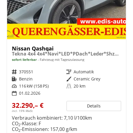
Nissan Qashqai
Tekna 4x4 4x4*Navi*LED*PDach*Leder*Shzg*BFS*
sofort lieferbar
Fahrzeug mit Tageszulassung
Fahrzeugnr.
370551
Getriebe
Automatik
Kraftstoff
Benzin
Außenfarbe
Ceramic Grey
Leistung
116 kW (158 PS)
Kilometerstand
20 km
01.02.2026
32.290,– €
Details
incl. 19% MwSt.
Verbrauch kombiniert:
7,10 l/100km
CO
-Klasse:
F
2
CO
-Emissionen:
157,00 g/km
2