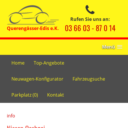
Rufen Sie uns an:
03 66 03 - 87 0 14
Menü
Home
Top-Angebote
Neuwagen-Konfigurator
Fahrzeugsuche
Parkplatz (
0
)
Kontakt
info