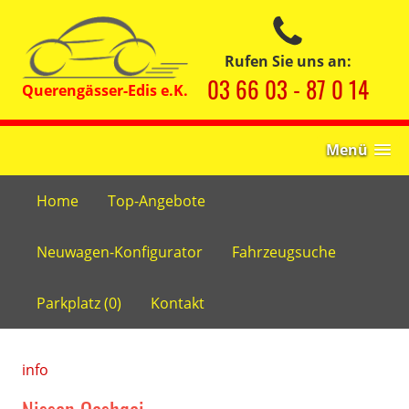
Rufen Sie uns an:
03 66 03 - 87 0 14
Menü
Home
Top-Angebote
Neuwagen-Konfigurator
Fahrzeugsuche
Parkplatz (
0
)
Kontakt
info