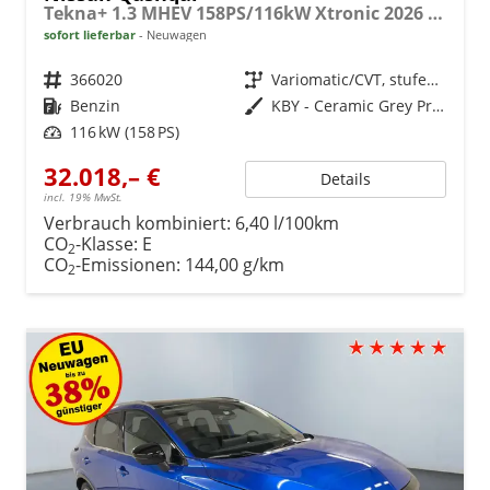
Tekna+ 1.3 MHEV 158PS/116kW Xtronic 2026 +20"ALU+PANO+BOSE+HuD
sofort lieferbar
Neuwagen
Fahrzeugnr.
366020
Getriebe
Variomatic/CVT, stufenlos
Kraftstoff
Benzin
Außenfarbe
KBY - Ceramic Grey Premium Met.
Leistung
116 kW (158 PS)
32.018,– €
Details
incl. 19% MwSt.
Verbrauch kombiniert:
6,40 l/100km
CO
-Klasse:
E
2
CO
-Emissionen:
144,00 g/km
2