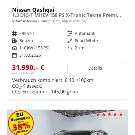
Nissan Qashqai
1.3 DIG-T MHEV 158 PS X-Tronic Tekna Premium Paket 20"LM Teil-Leder PanoGlasdach Klimaautomatik Sitzheizung Lenkradheizung Navi Head-Up Display elektr. Heckklappe ACC PDC v+h 360°Kamera DAB Bluetooth Touchscreen Apple CarPlay Android Auto
sofort lieferbar
Fahrzeug mit Tageszulassung
Fahrzeugnr.
395510
Getriebe
Automatik
Kraftstoff
Benzin
Außenfarbe
Pearl White
Leistung
116 kW (158 PS)
Kilometerstand
2 km
31.03.2026
31.990,– €
Details
incl. 19% MwSt.
Verbrauch kombiniert:
6,40 l/100km
CO
-Klasse:
E
2
CO
-Emissionen:
145,00 g/km
2