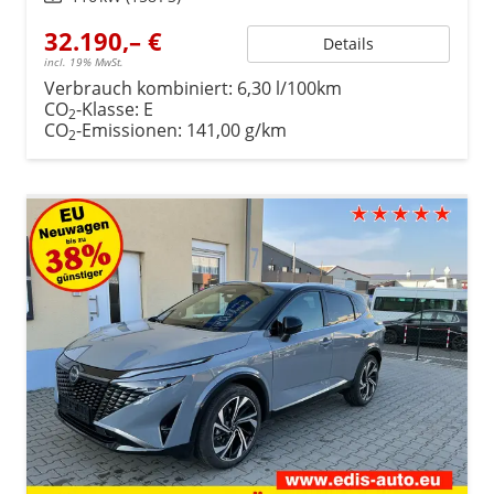
32.190,– €
Details
incl. 19% MwSt.
Verbrauch kombiniert:
6,30 l/100km
CO
-Klasse:
E
2
CO
-Emissionen:
141,00 g/km
2