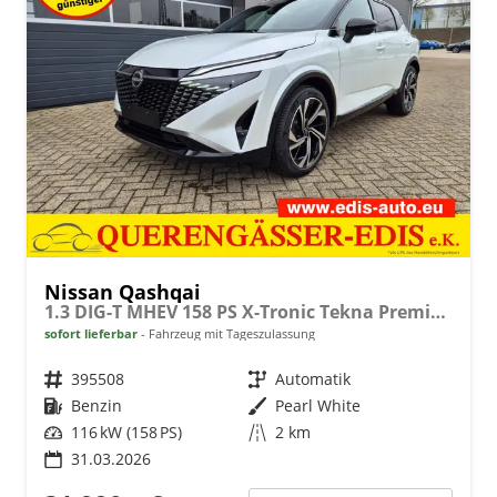
Nissan Qashqai
1.3 DIG-T MHEV 158 PS X-Tronic Tekna Premium Paket 20"LM Teil-Leder PanoGlasdach Klimaautomatik Sitzheizung Lenkradheizung Navi Head-Up Display elektr. Heckklappe ACC PDC v+h 360°Kamera DAB Bluetooth Touchscreen Apple CarPlay Android Auto
sofort lieferbar
Fahrzeug mit Tageszulassung
Fahrzeugnr.
395508
Getriebe
Automatik
Kraftstoff
Benzin
Außenfarbe
Pearl White
Leistung
116 kW (158 PS)
Kilometerstand
2 km
31.03.2026