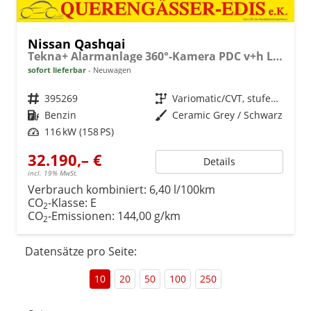
Nissan Qashqai
Tekna+ Alarmanlage 360°-Kamera PDC v+h LED-Scheinwerfer 2-Zonen-Klimaauto. Massagesitze
sofort lieferbar
Neuwagen
Fahrzeugnr.
395269
Getriebe
Variomatic/CVT, stufenlos
Kraftstoff
Benzin
Außenfarbe
Ceramic Grey / Schwarz
Leistung
116 kW (158 PS)
32.190,– €
Details
incl. 19% MwSt.
Verbrauch kombiniert:
6,40 l/100km
CO
-Klasse:
E
2
CO
-Emissionen:
144,00 g/km
2
Datensätze pro Seite:
10
20
50
100
250