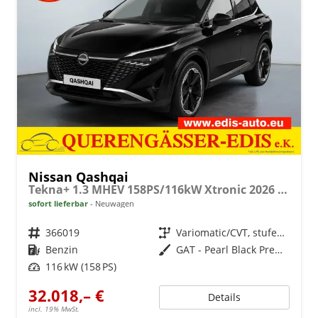
Nissan Qashqai
Tekna+ 1.3 MHEV 158PS/116kW Xtronic 2026 +20"ALU+PANO+BOSE+HuD
sofort lieferbar
Neuwagen
Fahrzeugnr.
366019
Getriebe
Variomatic/CVT, stufenlos
Kraftstoff
Benzin
Außenfarbe
GAT - Pearl Black Premium Perleffekt
Leistung
116 kW (158 PS)
32.018,– €
Details
incl. 19% MwSt.