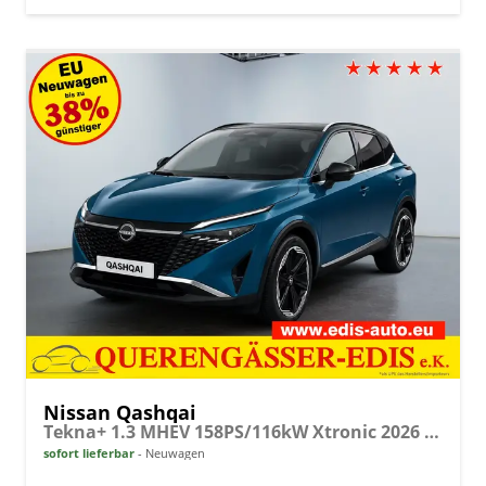
Nissan Qashqai
Tekna+ 1.3 MHEV 158PS/116kW Xtronic 2026 +20"ALU+PANO+BOSE+HuD
sofort lieferbar
Neuwagen