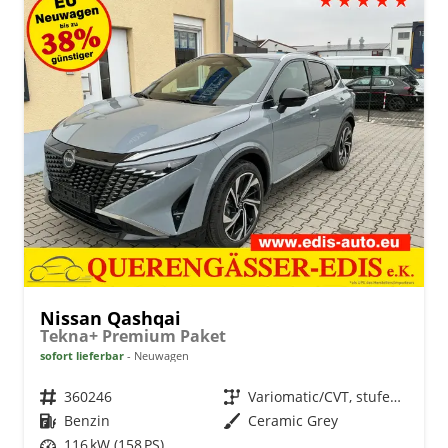
Nissan Qashqai
Tekna+ Premium Paket
sofort lieferbar
Neuwagen
Fahrzeugnr.
360246
Getriebe
Variomatic/CVT, stufenlos
Kraftstoff
Benzin
Außenfarbe
Ceramic Grey
Leistung
116 kW (158 PS)