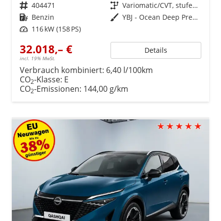
Fahrzeugnr.
404471
Getriebe
Variomatic/CVT, stufenlos
Kraftstoff
Benzin
Außenfarbe
YBJ - Ocean Deep Premium Met. mit Dach in Schwarz
Leistung
116 kW (158 PS)
32.018,– €
Details
incl. 19% MwSt.
Verbrauch kombiniert:
6,40 l/100km
CO
-Klasse:
E
2
CO
-Emissionen:
144,00 g/km
2