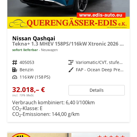
Nissan Qashqai
Tekna+ 1.3 MHEV 158PS/116kW Xtronic 2026 +20"ALU+PANO+BOSE+HuD
sofort lieferbar
Neuwagen
Fahrzeugnr.
405053
Getriebe
Variomatic/CVT, stufenlos
Kraftstoff
Benzin
Außenfarbe
FAP - Ocean Deep Premium Met.
Leistung
116 kW (158 PS)
32.018,– €
Details
incl. 19% MwSt.
Verbrauch kombiniert:
6,40 l/100km
CO
-Klasse:
E
2
CO
-Emissionen:
144,00 g/km
2