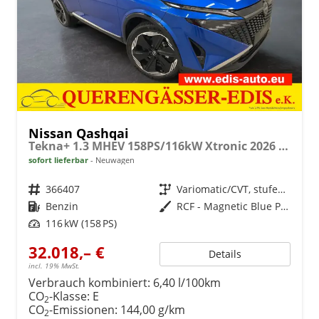
Nissan Qashqai
Tekna+ 1.3 MHEV 158PS/116kW Xtronic 2026 +20"ALU+PANO+BOSE+HuD
sofort lieferbar
Neuwagen
Fahrzeugnr.
366407
Getriebe
Variomatic/CVT, stufenlos
Kraftstoff
Benzin
Außenfarbe
RCF - Magnetic Blue Premium Met.
Leistung
116 kW (158 PS)
32.018,– €
Details
incl. 19% MwSt.
Verbrauch kombiniert:
6,40 l/100km
CO
-Klasse:
E
2
CO
-Emissionen:
144,00 g/km
2