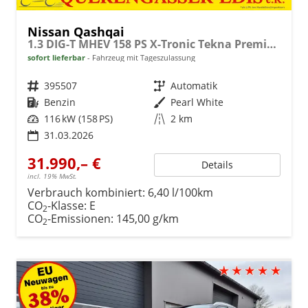
Nissan Qashqai
1.3 DIG-T MHEV 158 PS X-Tronic Tekna Premium Paket 20"LM Teil-Leder PanoGlasdach Klimaautomatik Sitzheizung Lenkradheizung Navi Head-Up Display elektr. Heckklappe ACC PDC v+h 360°Kamera DAB Bluetooth Touchscreen Apple CarPlay Android Auto
sofort lieferbar
Fahrzeug mit Tageszulassung
Fahrzeugnr.
395507
Getriebe
Automatik
Kraftstoff
Benzin
Außenfarbe
Pearl White
Leistung
116 kW (158 PS)
Kilometerstand
2 km
31.03.2026
31.990,– €
Details
incl. 19% MwSt.
Verbrauch kombiniert:
6,40 l/100km
CO
-Klasse:
E
2
CO
-Emissionen:
145,00 g/km
2