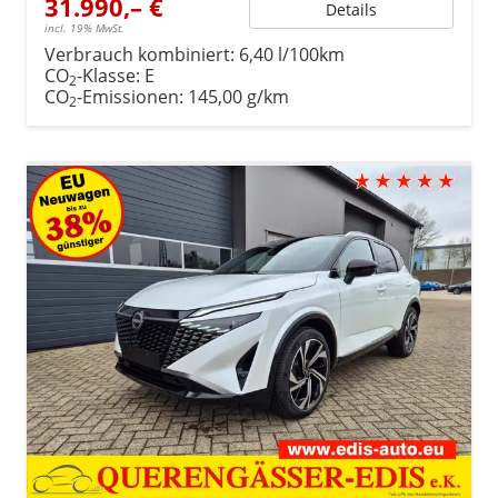
31.990,– €
Details
incl. 19% MwSt.
Verbrauch kombiniert:
6,40 l/100km
CO
-Klasse:
E
2
CO
-Emissionen:
145,00 g/km
2