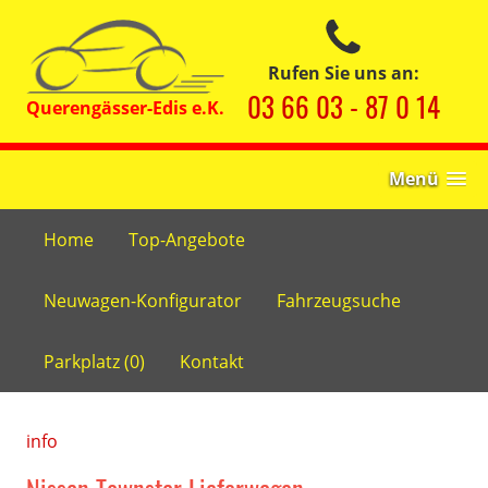
Rufen Sie uns an:
03 66 03 - 87 0 14
Menü
Home
Top-Angebote
Neuwagen-Konfigurator
Fahrzeugsuche
Parkplatz (
0
)
Kontakt
info