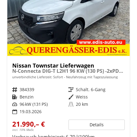
Nissan Townstar Lieferwagen
N-Connecta DIG-T L2H1 96 KW (130 PS) -2xPDC-Rückfahrkamera-Klima-Hecktüren-Sofort
unverbindliche Lieferzeit: Sofort
Neufahrzeug mit Tageszulassung
Fahrzeugnr.
384339
Getriebe
Schalt. 6-Gang
Kraftstoff
Benzin
Außenfarbe
Weiss
Leistung
96 kW (131 PS)
Kilometerstand
20 km
19.03.2026
21.990,– €
Details
incl. 19% MwSt.
Verbrauch kombiniert:
6,70 l/100km