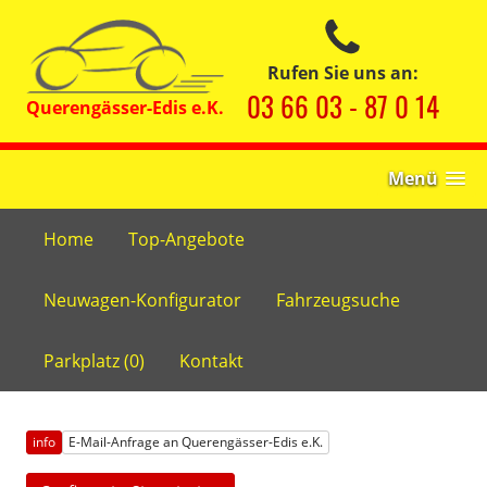
Rufen Sie uns an:
03 66 03 - 87 0 14
Menü
Home
Top-Angebote
Neuwagen-Konfigurator
Fahrzeugsuche
Parkplatz (
0
)
Kontakt
info
E-Mail-Anfrage an Querengässer-Edis e.K.