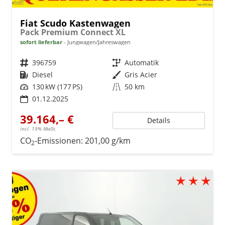
Fiat Scudo Kastenwagen
Pack Premium Connect XL
sofort lieferbar
Jungwagen/Jahreswagen
Fahrzeugnr.
396759
Getriebe
Automatik
Kraftstoff
Diesel
Außenfarbe
Gris Acier
Leistung
130 kW (177 PS)
Kilometerstand
50 km
01.12.2025
39.164,– €
Details
incl. 19% MwSt.
CO
-Emissionen:
201,00 g/km
2