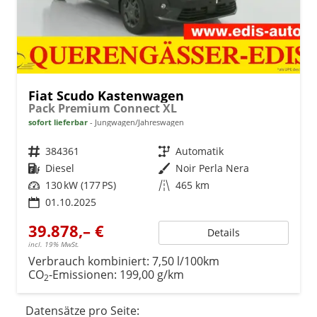
Fiat Scudo Kastenwagen
Pack Premium Connect XL
sofort lieferbar
Jungwagen/Jahreswagen
Fahrzeugnr.
384361
Getriebe
Automatik
Kraftstoff
Diesel
Außenfarbe
Noir Perla Nera
Leistung
130 kW (177 PS)
Kilometerstand
465 km
01.10.2025
39.878,– €
Details
incl. 19% MwSt.
Verbrauch kombiniert:
7,50 l/100km
CO
-Emissionen:
199,00 g/km
2
Datensätze pro Seite: