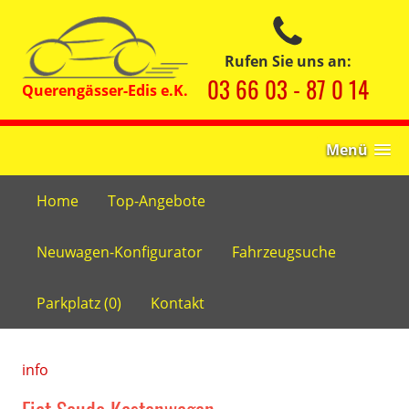
Rufen Sie uns an:
03 66 03 - 87 0 14
Menü
Home
Top-Angebote
Neuwagen-Konfigurator
Fahrzeugsuche
Parkplatz (
0
)
Kontakt
info