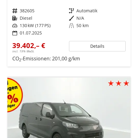
Fahrzeugnr.
382605
Getriebe
Automatik
Kraftstoff
Diesel
Außenfarbe
N/A
Leistung
130 kW (177 PS)
Kilometerstand
50 km
01.07.2025
39.402,– €
Details
incl. 19% MwSt.
CO
-Emissionen:
201,00 g/km
2