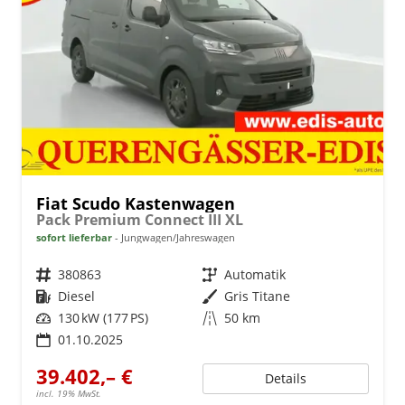
Fiat Scudo Kastenwagen
Pack Premium Connect III XL
sofort lieferbar
Jungwagen/Jahreswagen
Fahrzeugnr.
380863
Getriebe
Automatik
Kraftstoff
Diesel
Außenfarbe
Gris Titane
Leistung
130 kW (177 PS)
Kilometerstand
50 km
01.10.2025
39.402,– €
Details
incl. 19% MwSt.