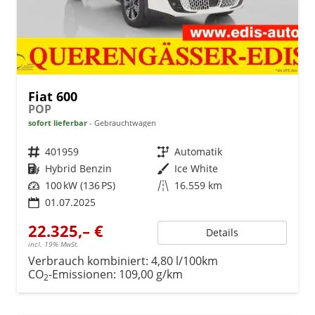
Fiat 600
POP
sofort lieferbar
Gebrauchtwagen
Fahrzeugnr.
401959
Getriebe
Automatik
Kraftstoff
Hybrid Benzin
Außenfarbe
Ice White
Leistung
100 kW (136 PS)
Kilometerstand
16.559 km
01.07.2025
22.325,– €
Details
incl. 19% MwSt.
Verbrauch kombiniert:
4,80 l/100km
CO
-Emissionen:
109,00 g/km
2