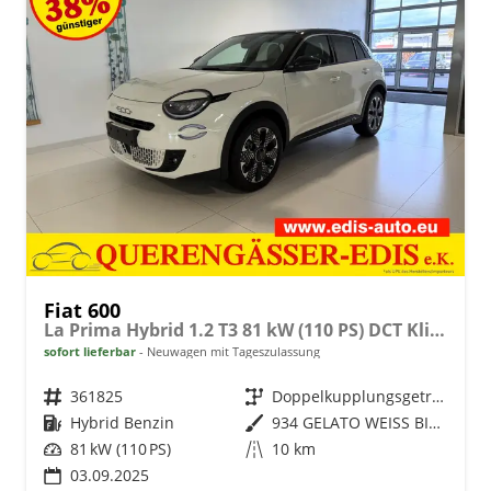
Fiat 600
La Prima Hybrid 1.2 T3 81 kW (110 PS) DCT Klimaautomatik, Massagesitz, Sitzheizung, elektrisch verstellbarer Fahrersitz, Radio, DAB, Apple CarPlay, Android Auto, Navigationssystem, 18 Zoll Leichtmetallfelgen, uvm.
sofort lieferbar
Neuwagen mit Tageszulassung
Fahrzeugnr.
361825
Getriebe
Doppelkupplungsgetriebe (DSG)
Kraftstoff
Hybrid Benzin
Außenfarbe
934 GELATO WEISS BICOLORE
Leistung
81 kW (110 PS)
Kilometerstand
10 km
03.09.2025