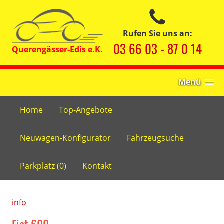
Rufen Sie uns an:
03 66 03 - 87 0 14
Menü
Home
Top-Angebote
Neuwagen-Konfigurator
Fahrzeugsuche
Parkplatz (
0
)
Kontakt
info