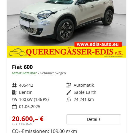
Fiat 600
sofort lieferbar
Gebrauchtwagen
Fahrzeugnr.
405442
Getriebe
Automatik
Kraftstoff
Benzin
Außenfarbe
Sable Earth
Leistung
100 kW (136 PS)
Kilometerstand
24.241 km
01.06.2025
20.600,– €
Details
incl. 19% MwSt.
CO
-Emissionen:
109,00 g/km
2