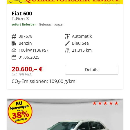
Fiat 600
T-Gen 3
sofort lieferbar
Gebrauchtwagen
Fahrzeugnr.
397678
Getriebe
Automatik
Kraftstoff
Benzin
Außenfarbe
Bleu Sea
Leistung
100 kW (136 PS)
Kilometerstand
21.315 km
01.06.2025
20.600,– €
Details
incl. 19% MwSt.
CO
-Emissionen:
109,00 g/km
2