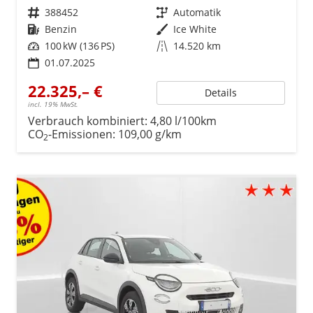
Fahrzeugnr.
388452
Getriebe
Automatik
Kraftstoff
Benzin
Außenfarbe
Ice White
Leistung
100 kW (136 PS)
Kilometerstand
14.520 km
01.07.2025
22.325,– €
Details
incl. 19% MwSt.
Verbrauch kombiniert:
4,80 l/100km
CO
-Emissionen:
109,00 g/km
2