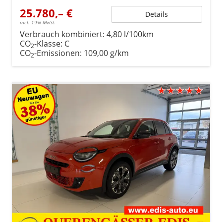
25.780,– €
Details
incl. 19% MwSt.
Verbrauch kombiniert:
4,80 l/100km
CO
-Klasse:
C
2
CO
-Emissionen:
109,00 g/km
2