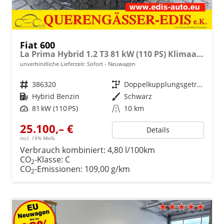
Fiat 600
La Prima Hybrid 1.2 T3 81 kW (110 PS) Klimaautomatik, Massagesitz, Sitzheizung, elektrisch verstellbarer Fahrersitz, Radio, DAB, Apple CarPlay, Android Auto, Navigationssystem, 18 Zoll Leichtmetallfelgen-Sofort
unverbindliche Lieferzeit: Sofort
Neuwagen
Fahrzeugnr.
386320
Getriebe
Doppelkupplungsgetriebe (DSG)
Kraftstoff
Hybrid Benzin
Außenfarbe
Schwarz
Leistung
81 kW (110 PS)
Kilometerstand
10 km
25.100,– €
Details
incl. 19% MwSt.
Verbrauch kombiniert:
4,80 l/100km
CO
-Klasse:
C
2
CO
-Emissionen:
109,00 g/km
2