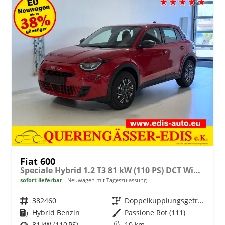
Fiat 600
Speciale Hybrid 1.2 T3 81 kW (110 PS) DCT Winter-Paket, Klimaautomatik, Radio, DAB, Android Auto, Apple CarPlay, Navigationssystem, Bluetooth, LED-Scheinwerfer, Induktionsladen für Smartphones, Rückfahrkamera, Keyless GO, uvm.
sofort lieferbar
Neuwagen mit Tageszulassung
Fahrzeugnr.
382460
Getriebe
Doppelkupplungsgetriebe (DSG)
Kraftstoff
Hybrid Benzin
Außenfarbe
Passione Rot (111)
Leistung
81 kW (110 PS)
Kilometerstand
10 km