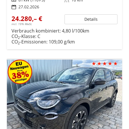
27.02.2026
24.280,– €
Details
incl. 19% MwSt.
Verbrauch kombiniert:
4,80 l/100km
CO
-Klasse:
C
2
CO
-Emissionen:
109,00 g/km
2