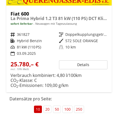
Fiat 600
La Prima Hybrid 1.2 T3 81 kW (110 PS) DCT Klimaautomatik, Massagesitz, Sitzheizung, elektrisch verstellbarer Fahrersitz, Radio, DAB, Apple CarPlay, Android Auto, Navigationssystem, 18 Zoll Leichtmetallfelgen, uvm.
sofort lieferbar
Neuwagen mit Tageszulassung
Fahrzeugnr.
361827
Getriebe
Doppelkupplungsgetriebe (DSG)
Kraftstoff
Hybrid Benzin
Außenfarbe
572 SOLE ORANGE
Leistung
81 kW (110 PS)
Kilometerstand
10 km
03.09.2025
25.780,– €
Details
incl. 19% MwSt.
Verbrauch kombiniert:
4,80 l/100km
CO
-Klasse:
C
2
CO
-Emissionen:
109,00 g/km
2
Datensätze pro Seite:
10
20
50
100
250