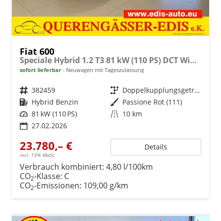
Fiat 600
Speciale Hybrid 1.2 T3 81 kW (110 PS) DCT Winter-Paket, Klimaanlage, Radio, DAB, Android Auto, Apple CarPlay, Freisprecheinrichtung, Bluetooth, Regensensor, Einparkhilfe hinten, LED-Scheinwerfer, uvm.
sofort lieferbar
Neuwagen mit Tageszulassung
Fahrzeugnr.
382459
Getriebe
Doppelkupplungsgetriebe (DSG)
Kraftstoff
Hybrid Benzin
Außenfarbe
Passione Rot (111)
Leistung
81 kW (110 PS)
Kilometerstand
10 km
27.02.2026
23.780,– €
Details
incl. 19% MwSt.
Verbrauch kombiniert:
4,80 l/100km
CO
-Klasse:
C
2
CO
-Emissionen:
109,00 g/km
2