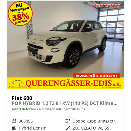
Fiat 600
POP HYBRID 1.2 T3 81 kW (110 PS) DCT Klimaanlage, Radio, DAB, Android Auto, Apple CarPlay, Mirror Screen, LED-Scheinwerfer, Einparkhilfe hinten, Regensensor, Lichtsensor, höhenverstellbarer Fahrersitz, uvm.
sofort lieferbar
Neuwagen mit Tageszulassung
Fahrzeugnr.
368455
Getriebe
Doppelkupplungsgetriebe (DSG)
Kraftstoff
Hybrid Benzin
Außenfarbe
268 GELATO WEISS