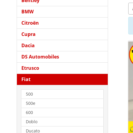
Bentley
BMW
Citroën
Cupra
Dacia
DS Automobiles
Etrusco
Fiat
500
500e
600
Doblo
Ducato