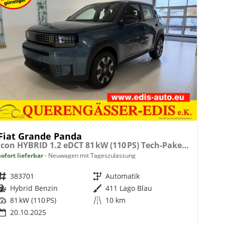
Fiat Grande Panda
Icon HYBRID 1.2 eDCT 81 kW (110 PS) Tech-Paket, Navigationssystem, Klimaautomatik, höhenverstellbarer Fahrersitz, Radio, DAB, Touchscreen, Einparkhilfe vorne und hinten, Rückfahrkamera, Regensensor, Tempomat, Volldigitales Kombiinstrument, uvm.
sofort lieferbar
Neuwagen mit Tageszulassung
Fahrzeugnr.
383701
Getriebe
Automatik
Kraftstoff
Hybrid Benzin
Außenfarbe
411 Lago Blau
Leistung
81 kW (110 PS)
Kilometerstand
10 km
20.10.2025