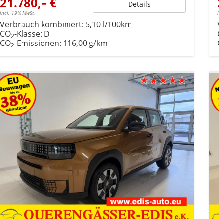
21.780,– €
Details
incl. 19% MwSt.
Verbrauch kombiniert:
5,10 l/100km
CO
-Klasse:
D
2
CO
-Emissionen:
116,00 g/km
2