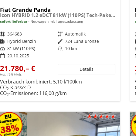
Fiat Grande Panda
Icon HYBRID 1.2 eDCT 81 kW (110 PS) Tech-Paket, Navigationssystem, Klimaautomatik, höhenverstellbarer Fahrersitz, Radio, DAB, Touchscreen, Einparkhilfe vorne und hinten, Rückfahrkamera, Regensensor, Tempomat, Volldigitales Kombiinstrument, uvm.
sofort lieferbar
Neuwagen mit Tageszulassung
Fahrzeugnr.
364683
Getriebe
Automatik
Kraftstoff
Hybrid Benzin
Außenfarbe
724 Luna Bronze
Leistung
81 kW (110 PS)
Kilometerstand
10 km
20.10.2025
21.780,– €
Details
incl. 19% MwSt.
Verbrauch kombiniert:
5,10 l/100km
CO
-Klasse:
D
2
CO
-Emissionen:
116,00 g/km
2