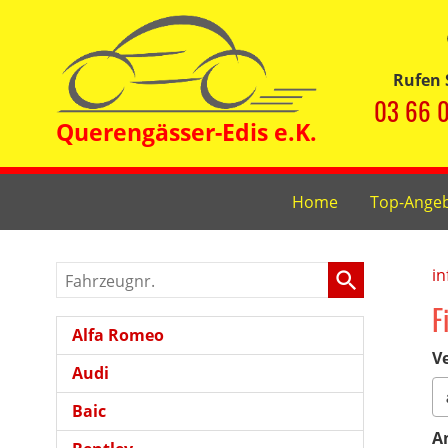
Rufen 
03 66 0
Home
Top-Ange
Fahrzeugnr.
in
F
Alfa Romeo
Ve
Audi
Baic
A