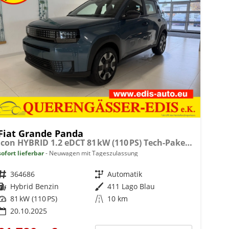
Fiat Grande Panda
Icon HYBRID 1.2 eDCT 81 kW (110 PS) Tech-Paket, Navigationssystem, Klimaautomatik, höhenverstellbarer Fahrersitz, Radio, DAB, Touchscreen, Einparkhilfe vorne und hinten, Rückfahrkamera, Regensensor, Tempomat, Volldigitales Kombiinstrument, uvm.
sofort lieferbar
Neuwagen mit Tageszulassung
Fahrzeugnr.
364686
Getriebe
Automatik
Kraftstoff
Hybrid Benzin
Außenfarbe
411 Lago Blau
Leistung
81 kW (110 PS)
Kilometerstand
10 km
20.10.2025