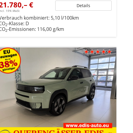
21.780,– €
Details
incl. 19% MwSt.
Verbrauch kombiniert:
5,10 l/100km
CO
-Klasse:
D
2
CO
-Emissionen:
116,00 g/km
2