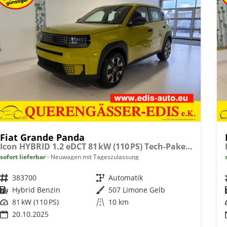
Fiat Grande Panda
Icon HYBRID 1.2 eDCT 81 kW (110 PS) Tech-Paket, Navigationssystem, Klimaautomatik, höhenverstellbarer Fahrersitz, Radio, DAB, Touchscreen, Einparkhilfe vorne und hinten, Rückfahrkamera, Regensensor, Tempomat, Volldigitales Kombiinstrument, uvm.
sofort lieferbar
Neuwagen mit Tageszulassung
Fahrzeugnr.
383700
Getriebe
Automatik
Kraftstoff
Hybrid Benzin
Außenfarbe
507 Limone Gelb
Leistung
81 kW (110 PS)
Kilometerstand
10 km
20.10.2025