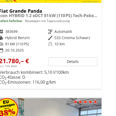
Fiat Grande Panda
Icon HYBRID 1.2 eDCT 81 kW (110 PS) Tech-Paket, Navigationssystem, Klimaautomatik, höhenverstellbarer Fahrersitz, Radio, DAB, Touchscreen, Einparkhilfe vorne und hinten, Rückfahrkamera, Regensensor, Tempomat, Volldigitales Kombiinstrument, uvm.
sofort lieferbar
Neuwagen mit Tageszulassung
Fahrzeugnr.
383699
Getriebe
Automatik
Kraftstoff
Hybrid Benzin
Außenfarbe
533 Cinema Schwarz
Leistung
81 kW (110 PS)
Kilometerstand
10 km
20.10.2025
21.780,– €
Details
incl. 19% MwSt.
Verbrauch kombiniert:
5,10 l/100km
CO
-Klasse:
D
2
CO
-Emissionen:
116,00 g/km
2