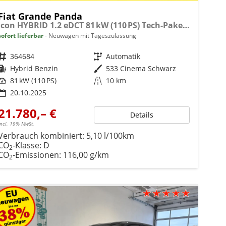
Fiat Grande Panda
Icon HYBRID 1.2 eDCT 81 kW (110 PS) Tech-Paket, Navigationssystem, Klimaautomatik, höhenverstellbarer Fahrersitz, Radio, DAB, Touchscreen, Einparkhilfe vorne und hinten, Rückfahrkamera, Regensensor, Tempomat, Volldigitales Kombiinstrument, uvm.
sofort lieferbar
Neuwagen mit Tageszulassung
Fahrzeugnr.
364684
Getriebe
Automatik
Kraftstoff
Hybrid Benzin
Außenfarbe
533 Cinema Schwarz
Leistung
81 kW (110 PS)
Kilometerstand
10 km
20.10.2025
21.780,– €
Details
incl. 19% MwSt.
Verbrauch kombiniert:
5,10 l/100km
CO
-Klasse:
D
2
CO
-Emissionen:
116,00 g/km
2