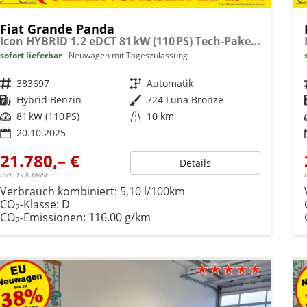
Fiat Grande Panda
Icon HYBRID 1.2 eDCT 81 kW (110 PS) Tech-Paket, Navigationssystem, Klimaautomatik, höhenverstellbarer Fahrersitz, Radio, DAB, Touchscreen, Einparkhilfe vorne und hinten, Rückfahrkamera, Regensensor, Tempomat, Volldigitales Kombiinstrument, uvm.
sofort lieferbar
Neuwagen mit Tageszulassung
Fahrzeugnr.
383697
Getriebe
Automatik
Kraftstoff
Hybrid Benzin
Außenfarbe
724 Luna Bronze
Leistung
81 kW (110 PS)
Kilometerstand
10 km
20.10.2025
21.780,– €
Details
incl. 19% MwSt.
Verbrauch kombiniert:
5,10 l/100km
CO
-Klasse:
D
2
CO
-Emissionen:
116,00 g/km
2