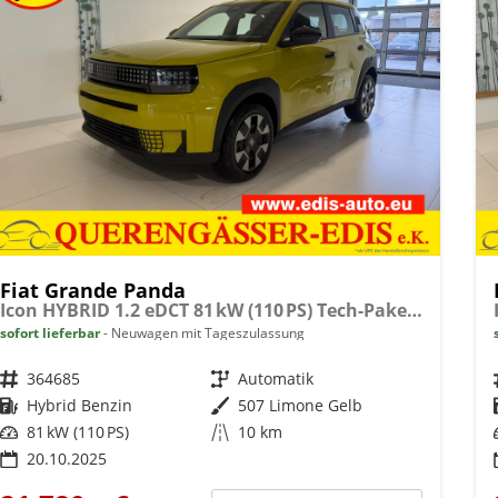
Fiat Grande Panda
Icon HYBRID 1.2 eDCT 81 kW (110 PS) Tech-Paket, Navigationssystem, Klimaautomatik, höhenverstellbarer Fahrersitz, Radio, DAB, Touchscreen, Einparkhilfe vorne und hinten, Rückfahrkamera, Regensensor, Tempomat, Volldigitales Kombiinstrument, uvm.
sofort lieferbar
Neuwagen mit Tageszulassung
Fahrzeugnr.
364685
Getriebe
Automatik
Kraftstoff
Hybrid Benzin
Außenfarbe
507 Limone Gelb
Leistung
81 kW (110 PS)
Kilometerstand
10 km
20.10.2025