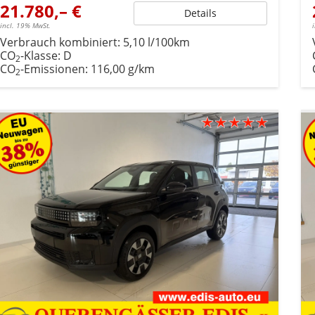
21.780,– €
Details
incl. 19% MwSt.
Verbrauch kombiniert:
5,10 l/100km
CO
-Klasse:
D
2
CO
-Emissionen:
116,00 g/km
2