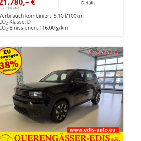
21.780,– €
Details
incl. 19% MwSt.
Verbrauch kombiniert:
5,10 l/100km
CO
-Klasse:
D
2
CO
-Emissionen:
116,00 g/km
2