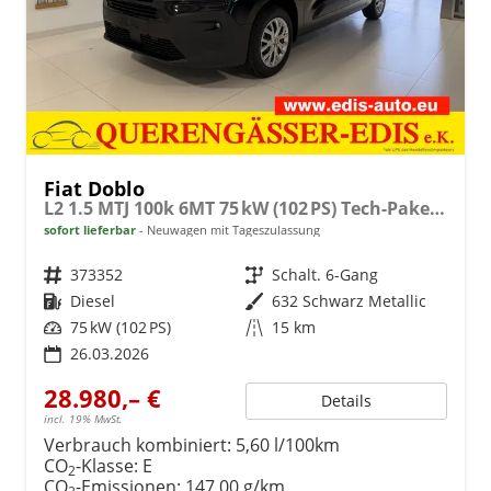
Fiat Doblo
L2 1.5 MTJ 100k 6MT 75 kW (102 PS) Tech-Paket, Komfort-Paket, Lenkradheizung, Sitzheizung, 2-Zonen-Klimaautomatik, Rückfahrkamera, Navigationssystem, Android Auto, Apple CarPlay, DAB, Schiebetüren L+R, 16 Zoll Stahlfelgen, uvm.
sofort lieferbar
Neuwagen mit Tageszulassung
Fahrzeugnr.
373352
Getriebe
Schalt. 6-Gang
Kraftstoff
Diesel
Außenfarbe
632 Schwarz Metallic
Leistung
75 kW (102 PS)
Kilometerstand
15 km
26.03.2026
28.980,– €
Details
incl. 19% MwSt.
Verbrauch kombiniert:
5,60 l/100km
CO
-Klasse:
E
2
CO
-Emissionen:
147,00 g/km