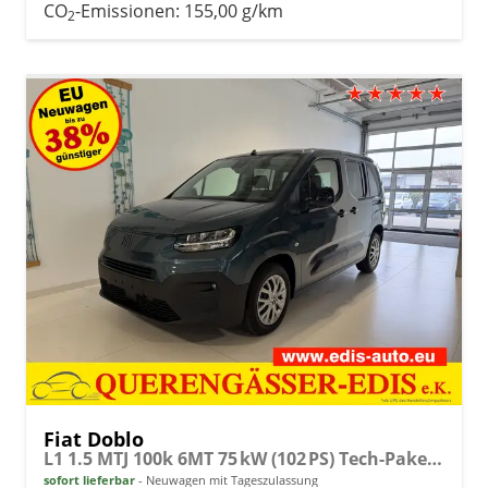
CO
-Emissionen:
155,00 g/km
2
Fiat Doblo
L1 1.5 MTJ 100k 6MT 75 kW (102 PS) Tech-Paket, Komfort-Paket, Lenkradheizung, Sitzheizung, 2-Zonen-Klimaautomatik, Rückfahrkamera, Navigationssystem, Android Auto, Apple CarPlay, DAB, Schiebetüren L+R, 16 Zoll Stahlfelgen, uvm.
sofort lieferbar
Neuwagen mit Tageszulassung