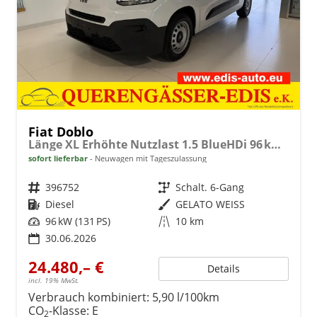
Fiat Doblo
Länge XL Erhöhte Nutzlast 1.5 BlueHDi 96 kW (131 PS) Klimaanlage, Radio, DAB, Einparkhilfe hinten, Rückfahrkamera, Geschwindigkeitsbegrenzer, Verkehrsschilderkennung, 180° Heckflügeltür, Ersatzrad, Laderaumboden aus Gummibelag, uvm.
sofort lieferbar
Neuwagen mit Tageszulassung
Fahrzeugnr.
396752
Getriebe
Schalt. 6-Gang
Kraftstoff
Diesel
Außenfarbe
GELATO WEISS
Leistung
96 kW (131 PS)
Kilometerstand
10 km
30.06.2026
24.480,– €
Details
incl. 19% MwSt.
Verbrauch kombiniert:
5,90 l/100km
CO
-Klasse:
E
2