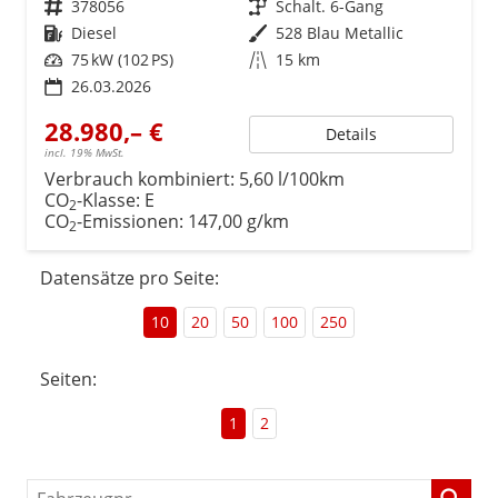
Fahrzeugnr.
378056
Getriebe
Schalt. 6-Gang
Kraftstoff
Diesel
Außenfarbe
528 Blau Metallic
Leistung
75 kW (102 PS)
Kilometerstand
15 km
26.03.2026
28.980,– €
Details
incl. 19% MwSt.
Verbrauch kombiniert:
5,60 l/100km
CO
-Klasse:
E
2
CO
-Emissionen:
147,00 g/km
2
Datensätze pro Seite:
10
20
50
100
250
Seiten:
1
2
Fahrzeugnr.