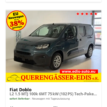
Fiat Doblo
L2 1.5 MTJ 100k 6MT 75 kW (102 PS) Tech-Paket, Komfort-Paket, Lenkradheizung, Sitzheizung, 2-Zonen-Klimaautomatik, Rückfahrkamera, Navigationssystem, Android Auto, Apple CarPlay, DAB, Schiebetüren L+R, 16 Zoll Stahlfelgen, uvm.
sofort lieferbar
Neuwagen mit Tageszulassung