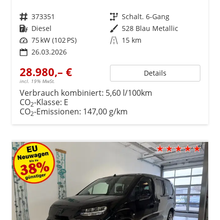
Fahrzeugnr.
373351
Getriebe
Schalt. 6-Gang
Kraftstoff
Diesel
Außenfarbe
528 Blau Metallic
Leistung
75 kW (102 PS)
Kilometerstand
15 km
26.03.2026
28.980,– €
Details
incl. 19% MwSt.
Verbrauch kombiniert:
5,60 l/100km
CO
-Klasse:
E
2
CO
-Emissionen:
147,00 g/km
2