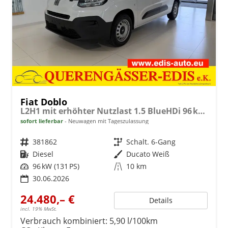
Fiat Doblo
L2H1 mit erhöhter Nutzlast 1.5 BlueHDi 96 kW (131 PS) Klimaanlage, Radio, DAB, Android Auto, Apple CarPlay, Rückfahrkamera, Magic Cargo, Laderaumboden aus Gummibelag, Ersatzrad, 10" Infotainmentsystem "All In One", 16" Stahlfelgen, uvm.
sofort lieferbar
Neuwagen mit Tageszulassung
Fahrzeugnr.
381862
Getriebe
Schalt. 6-Gang
Kraftstoff
Diesel
Außenfarbe
Ducato Weiß
Leistung
96 kW (131 PS)
Kilometerstand
10 km
30.06.2026
24.480,– €
Details
incl. 19% MwSt.
Verbrauch kombiniert:
5,90 l/100km