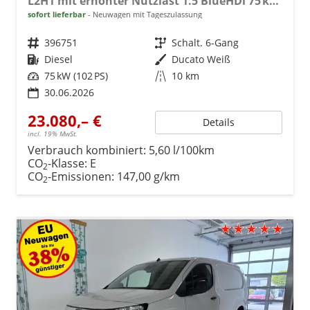
L2H1 mit erhöhter Nutzlast 1.5 BlueHDi 75 kW (102 PS) Klimaanlage, Radio, DAB, Android Auto, Apple CarPlay, Rückfahrkamera, Magic Cargo, Laderaumboden aus Gummibelag, Ersatzrad, 10" Infotainmentsystem "All In One", 16" Stahlfelgen, uvm.
sofort lieferbar
Neuwagen mit Tageszulassung
Fahrzeugnr.
396751
Getriebe
Schalt. 6-Gang
Kraftstoff
Diesel
Außenfarbe
Ducato Weiß
Leistung
75 kW (102 PS)
Kilometerstand
10 km
30.06.2026
23.080,– €
Details
incl. 19% MwSt.
Verbrauch kombiniert:
5,60 l/100km
CO
-Klasse:
E
2
CO
-Emissionen:
147,00 g/km
2