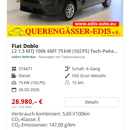
Fiat Doblo
L2 1.5 MTJ 100k 6MT 75 kW (102 PS) Tech-Paket, Komfort-Paket, Lenkradheizung, Sitzheizung, 2-Zonen-Klimaautomatik, Rückfahrkamera, Navigationssystem, Android Auto, Apple CarPlay, DAB, Schiebetüren L+R, 16 Zoll Stahlfelgen, uvm.
sofort lieferbar
Neuwagen mit Tageszulassung
Fahrzeugnr.
374471
Getriebe
Schalt. 6-Gang
Kraftstoff
Diesel
Außenfarbe
550 Grün Metallic
Leistung
75 kW (102 PS)
Kilometerstand
15 km
26.03.2026
28.980,– €
Details
incl. 19% MwSt.
Verbrauch kombiniert:
5,60 l/100km
CO
-Klasse:
E
2
CO
-Emissionen:
147,00 g/km
2