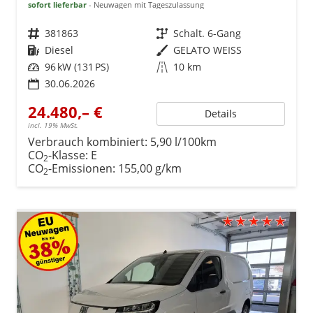
sofort lieferbar
Neuwagen mit Tageszulassung
Fahrzeugnr.
381863
Getriebe
Schalt. 6-Gang
Kraftstoff
Diesel
Außenfarbe
GELATO WEISS
Leistung
96 kW (131 PS)
Kilometerstand
10 km
30.06.2026
24.480,– €
Details
incl. 19% MwSt.
Verbrauch kombiniert:
5,90 l/100km
CO
-Klasse:
E
2
CO
-Emissionen:
155,00 g/km
2