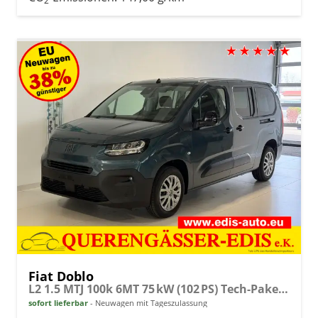
2
Fiat Doblo
L2 1.5 MTJ 100k 6MT 75 kW (102 PS) Tech-Paket, Komfort-Paket, Lenkradheizung, Sitzheizung, 2-Zonen-Klimaautomatik, Rückfahrkamera, Navigationssystem, Android Auto, Apple CarPlay, DAB, Schiebetüren L+R, 16 Zoll Stahlfelgen, uvm.
sofort lieferbar
Neuwagen mit Tageszulassung