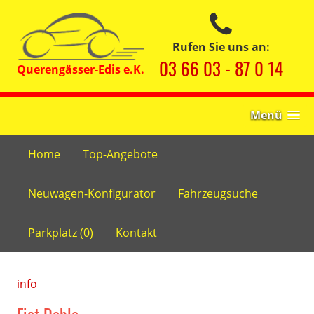
Rufen Sie uns an:
03 66 03 - 87 0 14
Menü
Home
Top-Angebote
Neuwagen-Konfigurator
Fahrzeugsuche
Parkplatz (
0
)
Kontakt
info