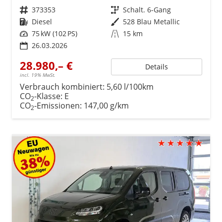
Fahrzeugnr.
373353
Getriebe
Schalt. 6-Gang
Kraftstoff
Diesel
Außenfarbe
528 Blau Metallic
Leistung
75 kW (102 PS)
Kilometerstand
15 km
26.03.2026
28.980,– €
Details
incl. 19% MwSt.
Verbrauch kombiniert:
5,60 l/100km
CO
-Klasse:
E
2
CO
-Emissionen:
147,00 g/km
2