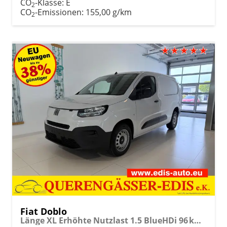
CO
-Klasse:
E
2
CO
-Emissionen:
155,00 g/km
2
Fiat Doblo
Länge XL Erhöhte Nutzlast 1.5 BlueHDi 96 kW (131 PS) Klimaanlage, Radio, DAB, Android Auto, Apple CarPlay, Rückfahrkamera, Magic Cargo, Laderaumboden aus Gummibelag, Ersatzrad, 10" Infotainmentsystem "All In One", 16" Stahlfelgen, uvm.