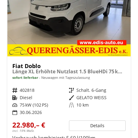
Fiat Doblo
Länge XL Erhöhte Nutzlast 1.5 BlueHDi 75 kW (102 PS) Klimaanlage, Radio, DAB, Einparkhilfe hinten, Rückfahrkamera, Geschwindigkeitsbegrenzer, Verkehrsschilderkennung, 180° Heckflügeltür, Ersatzrad, Laderaumboden aus Gummibelag, uvm.
sofort lieferbar
Neuwagen mit Tageszulassung
Fahrzeugnr.
402818
Getriebe
Schalt. 6-Gang
Kraftstoff
Diesel
Außenfarbe
GELATO WEISS
Leistung
75 kW (102 PS)
Kilometerstand
10 km
30.06.2026
22.980,– €
Details
incl. 19% MwSt.
Verbrauch kombiniert:
5,60 l/100km