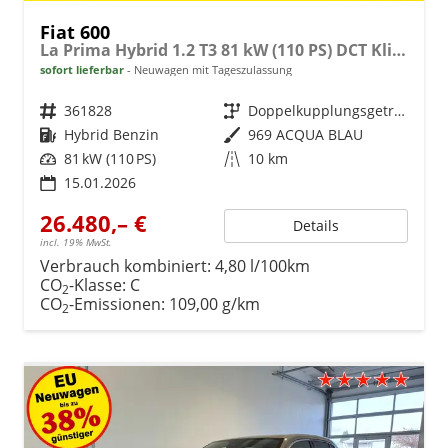
Fiat 600
La Prima Hybrid 1.2 T3 81 kW (110 PS) DCT Klimaautomatik, Massagesitz, Sitzheizung, elektrisch verstellbarer Fahrersitz, Radio, DAB, Apple CarPlay, Android Auto, Navigationssystem, 18 Zoll Leichtmetallfelgen, uvm.
sofort lieferbar
Neuwagen mit Tageszulassung
Fahrzeugnr.
361828
Getriebe
Doppelkupplungsgetriebe (DSG)
Kraftstoff
Hybrid Benzin
Außenfarbe
969 ACQUA BLAU
Leistung
81 kW (110 PS)
Kilometerstand
10 km
15.01.2026
26.480,– €
Details
incl. 19% MwSt.
Verbrauch kombiniert:
4,80 l/100km
CO
-Klasse:
C
2
CO
-Emissionen:
109,00 g/km
2