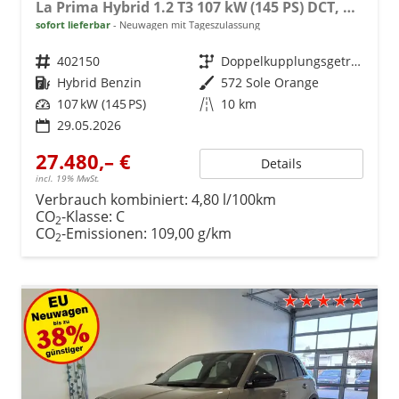
La Prima Hybrid 1.2 T3 107 kW (145 PS) DCT, Winterpaket, Dolce Vita Paket, Ledersitze Canneloni, Chrom Akzente, Klimaautomatik, Einparkhilfe hinten, LED-Scheinwerfer, Volldigitales Kombiinstrument, Fernlichtassistent, uvm.
sofort lieferbar
Neuwagen mit Tageszulassung
Fahrzeugnr.
402150
Getriebe
Doppelkupplungsgetriebe (DSG)
Kraftstoff
Hybrid Benzin
Außenfarbe
572 Sole Orange
Leistung
107 kW (145 PS)
Kilometerstand
10 km
29.05.2026
27.480,– €
Details
incl. 19% MwSt.
Verbrauch kombiniert:
4,80 l/100km
CO
-Klasse:
C
2
CO
-Emissionen:
109,00 g/km
2