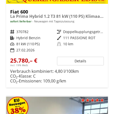
Fiat 600
La Prima Hybrid 1.2 T3 81 kW (110 PS) Klimaautomatik, Massagesitz, Sitzheizung, elektrisch verstellbarer Fahrersitz, Radio, DAB, Apple CarPlay, Android Auto, Navigationssystem, 18 Zoll Leichtmetallfelgen, uvm.
sofort lieferbar
Neuwagen mit Tageszulassung
Fahrzeugnr.
370782
Getriebe
Doppelkupplungsgetriebe (DSG)
Kraftstoff
Hybrid Benzin
Außenfarbe
111 PASSIONE ROT
Leistung
81 kW (110 PS)
Kilometerstand
10 km
27.02.2026
25.780,– €
Details
incl. 19% MwSt.
Verbrauch kombiniert:
4,80 l/100km
CO
-Klasse:
C
2
CO
-Emissionen:
109,00 g/km
2