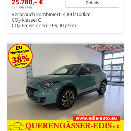
25.780,– €
Details
incl. 19% MwSt.
Verbrauch kombiniert:
4,80 l/100km
CO
-Klasse:
C
2
CO
-Emissionen:
109,00 g/km
2