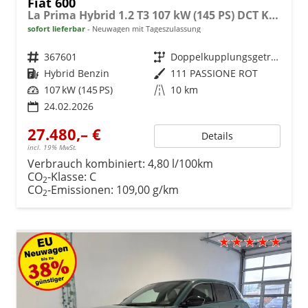
Fiat 600
La Prima Hybrid 1.2 T3 107 kW (145 PS) DCT Klimaautomatik, Massagesitz, Sitzheizung, elektrisch verstellbarer Fahrersitz, Radio, DAB, Apple CarPlay, Android Auto, Navigationssystem, 18 Zoll Leichtmetallfelgen, uvm.
sofort lieferbar
Neuwagen mit Tageszulassung
Fahrzeugnr.
367601
Getriebe
Doppelkupplungsgetriebe (DSG)
Kraftstoff
Hybrid Benzin
Außenfarbe
111 PASSIONE ROT
Leistung
107 kW (145 PS)
Kilometerstand
10 km
24.02.2026
27.480,– €
Details
incl. 19% MwSt.
Verbrauch kombiniert:
4,80 l/100km
CO
-Klasse:
C
2
CO
-Emissionen:
109,00 g/km
2