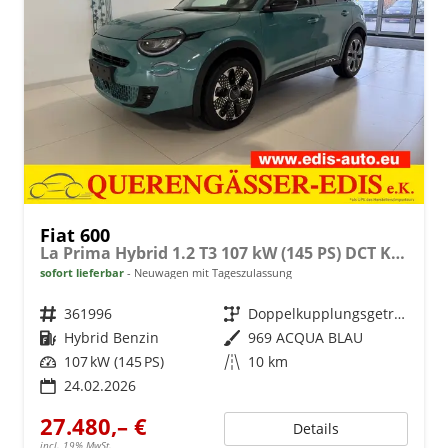
Fiat 600
La Prima Hybrid 1.2 T3 107 kW (145 PS) DCT Klimaautomatik, Massagesitz, Sitzheizung, elektrisch verstellbarer Fahrersitz, Radio, DAB, Apple CarPlay, Android Auto, Navigationssystem, 18 Zoll Leichtmetallfelgen, uvm.
sofort lieferbar
Neuwagen mit Tageszulassung
Fahrzeugnr.
361996
Getriebe
Doppelkupplungsgetriebe (DSG)
Kraftstoff
Hybrid Benzin
Außenfarbe
969 ACQUA BLAU
Leistung
107 kW (145 PS)
Kilometerstand
10 km
24.02.2026
27.480,– €
Details
incl. 19% MwSt.