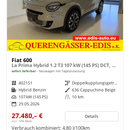
Fiat 600
La Prima Hybrid 1.2 T3 107 kW (145 PS) DCT, Winterpaket, Dolce Vita Paket, Ledersitze Canneloni, Chrom Akzente, Klimaautomatik, Einparkhilfe hinten, LED-Scheinwerfer, Volldigitales Kombiinstrument, Fernlichtassistent, uvm.
sofort lieferbar
Neuwagen mit Tageszulassung
Fahrzeugnr.
402151
Getriebe
Doppelkupplungsgetriebe (DSG)
Kraftstoff
Hybrid Benzin
Außenfarbe
636 Cappuchino Beige
Leistung
107 kW (145 PS)
Kilometerstand
10 km
29.05.2026
27.480,– €
Details
incl. 19% MwSt.
Verbrauch kombiniert:
4,80 l/100km