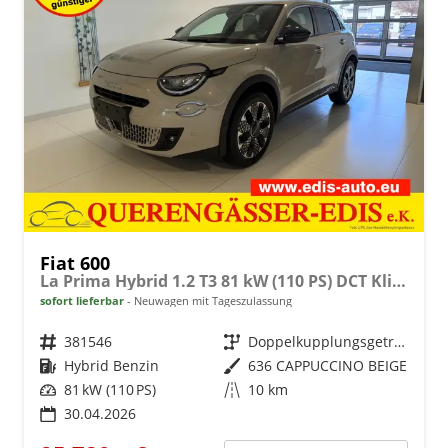
Fiat 600
La Prima Hybrid 1.2 T3 81 kW (110 PS) DCT Klimaautomatik, Massagesitz, Sitzheizung, elektrisch verstellbarer Fahrersitz, Radio, DAB, Apple CarPlay, Android Auto, Navigationssystem, 18 Zoll Leichtmetallfelgen, uvm.
sofort lieferbar
Neuwagen mit Tageszulassung
Fahrzeugnr.
381546
Getriebe
Doppelkupplungsgetriebe (DSG)
Kraftstoff
Hybrid Benzin
Außenfarbe
636 CAPPUCCINO BEIGE
Leistung
81 kW (110 PS)
Kilometerstand
10 km
30.04.2026