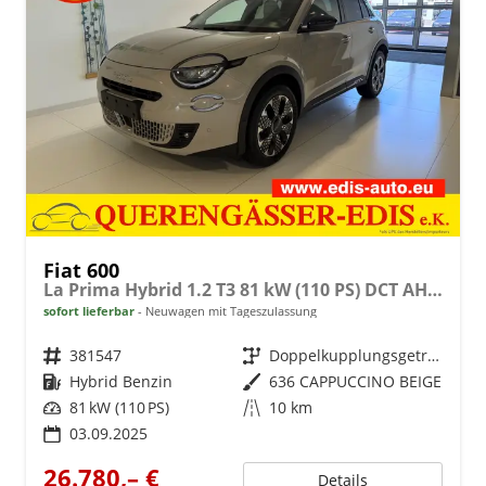
Fiat 600
La Prima Hybrid 1.2 T3 81 kW (110 PS) DCT AHK abnehmbar, NAVI , Klimaautomatik, Massagesitz, Sitzheizung, elektrisch verstellbarer Fahrersitz, Radio, DAB, Apple CarPlay, Android Auto, 18 Zoll LM Räder
sofort lieferbar
Neuwagen mit Tageszulassung
Fahrzeugnr.
381547
Getriebe
Doppelkupplungsgetriebe (DSG)
Kraftstoff
Hybrid Benzin
Außenfarbe
636 CAPPUCCINO BEIGE
Leistung
81 kW (110 PS)
Kilometerstand
10 km
03.09.2025
26.780,– €
Details