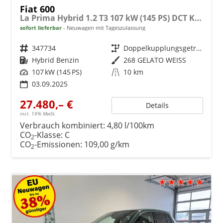
Fiat 600
La Prima Hybrid 1.2 T3 107 kW (145 PS) DCT Klimaautomatik, Massagesitz, Sitzheizung, elektrisch verstellbarer Fahrersitz, Radio, DAB, Apple CarPlay, Android Auto, Navigationssystem, 18 Zoll Leichtmetallfelgen, uvm.
sofort lieferbar
Neuwagen mit Tageszulassung
Fahrzeugnr.
347734
Getriebe
Doppelkupplungsgetriebe (DSG)
Kraftstoff
Hybrid Benzin
Außenfarbe
268 GELATO WEISS
Leistung
107 kW (145 PS)
Kilometerstand
10 km
03.09.2025
27.480,– €
Details
incl. 19% MwSt.
Verbrauch kombiniert:
4,80 l/100km
CO
-Klasse:
C
2
CO
-Emissionen:
109,00 g/km
2