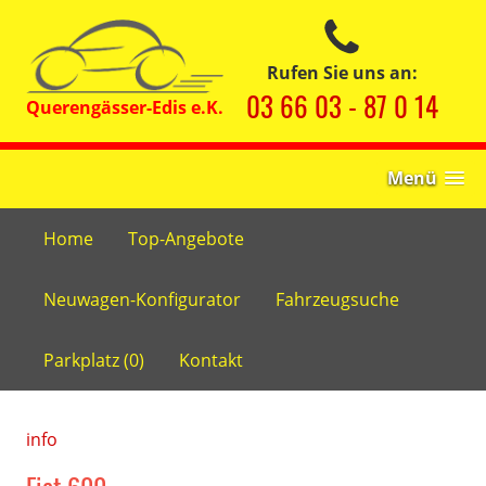
Rufen Sie uns an:
03 66 03 - 87 0 14
Menü
Home
Top-Angebote
Neuwagen-Konfigurator
Fahrzeugsuche
Parkplatz (
0
)
Kontakt
info