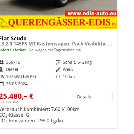
Fiat Scudo
L3 2.0 145PS MT Kastenwagen, Pack Visibility, Klimaanlage, Heckflügeltüren, Radio DAB, Einparkhilfe hinten, Berganfahrhilfe, vollwertiges Ersatzrad, Nebelscheinwerfer, 16" Stahlfelgen, uvm.
sofort lieferbar
Neuwagen mit Tageszulassung
Fahrzeugnr.
366715
Getriebe
Schalt. 6-Gang
Kraftstoff
Diesel
Außenfarbe
Weiß
Leistung
107 kW (145 PS)
Kilometerstand
10 km
26.03.2024
25.480,– €
Details
incl. 19% MwSt.
Verbrauch kombiniert:
7,60 l/100km
CO
-Klasse:
G
2
CO
-Emissionen:
199,00 g/km
2