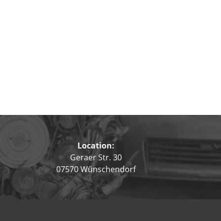
Location:
Geraer Str. 30
07570 Wünschendorf