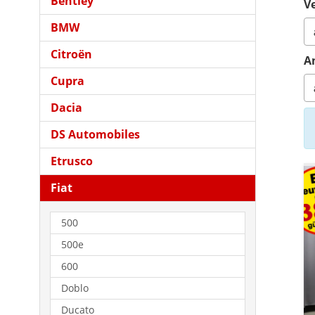
Bentley
Ve
BMW
Citroën
A
Cupra
Dacia
DS Automobiles
Etrusco
Fiat
500
500e
600
Doblo
Ducato