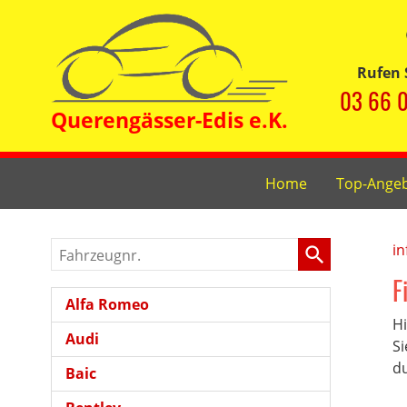
Rufen 
03 66 0
Home
Top-Ange
Fahrzeugnr.
in
F
Alfa Romeo
Hi
Audi
Si
du
Baic