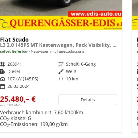
Fiat Scudo
L3 2.0 145PS MT Kastenwagen, Pack Visibility, Klimaanlage, Heckflügeltüren, Radio DAB, Einparkhilfe hinten, Berganfahrhilfe, vollwertiges Ersatzrad, Nebelscheinwerfer, 16" Stahlfelgen, uvm.
sofort lieferbar
Neuwagen mit Tageszulassung
Fahrzeugnr.
268941
Getriebe
Schalt. 6-Gang
Kraftstoff
Diesel
Außenfarbe
Weiß
Leistung
107 kW (145 PS)
Kilometerstand
10 km
26.03.2024
25.480,– €
Details
incl. 19% MwSt.
Verbrauch kombiniert:
7,60 l/100km
CO
-Klasse:
G
2
CO
-Emissionen:
199,00 g/km
2