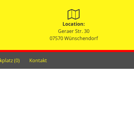
Location:
Geraer Str. 30
07570 Wünschendorf
kplatz (
0
)
Kontakt