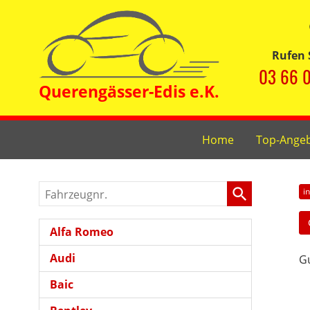
Rufen 
03 66 0
Home
Top-Ange
Fahrzeugnr.
i
Alfa Romeo
Audi
Gu
Baic