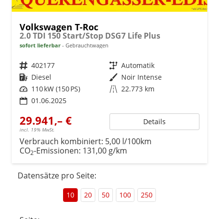
Volkswagen T-Roc
2.0 TDI 150 Start/Stop DSG7 Life Plus
sofort lieferbar
Gebrauchtwagen
Fahrzeugnr.
402177
Getriebe
Automatik
Kraftstoff
Diesel
Außenfarbe
Noir Intense
Leistung
110 kW (150 PS)
Kilometerstand
22.773 km
01.06.2025
29.941,– €
Details
incl. 19% MwSt.
Verbrauch kombiniert:
5,00 l/100km
CO
-Emissionen:
131,00 g/km
2
Datensätze pro Seite:
10
20
50
100
250