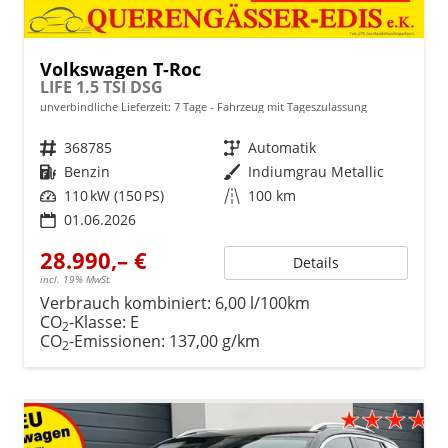
Volkswagen T-Roc
LIFE 1.5 TSI DSG
unverbindliche Lieferzeit:
7 Tage
Fahrzeug mit Tageszulassung
Fahrzeugnr.
368785
Getriebe
Automatik
Kraftstoff
Benzin
Außenfarbe
Indiumgrau Metallic
Leistung
110 kW (150 PS)
Kilometerstand
100 km
01.06.2026
28.990,– €
Details
incl. 19% MwSt.
Verbrauch kombiniert:
6,00 l/100km
CO
-Klasse:
E
2
CO
-Emissionen:
137,00 g/km
2