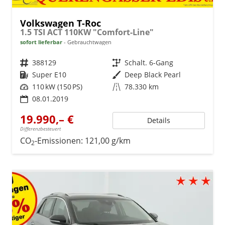
Volkswagen T-Roc
1.5 TSI ACT 110KW "Comfort-Line"
sofort lieferbar
Gebrauchtwagen
Fahrzeugnr.
388129
Getriebe
Schalt. 6-Gang
Kraftstoff
Super E10
Außenfarbe
Deep Black Pearl
Leistung
110 kW (150 PS)
Kilometerstand
78.330 km
08.01.2019
19.990,– €
Details
Differenzbesteuert
CO
-Emissionen:
121,00 g/km
2