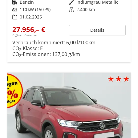
Kraftstoff
Benzin
Außenfarbe
Indiumgrau Metallic
Leistung
110 kW (150 PS)
Kilometerstand
2.400 km
01.02.2026
27.956,– €
Details
Differenzbesteuert
Verbrauch kombiniert:
6,00 l/100km
CO
-Klasse:
E
2
CO
-Emissionen:
137,00 g/km
2