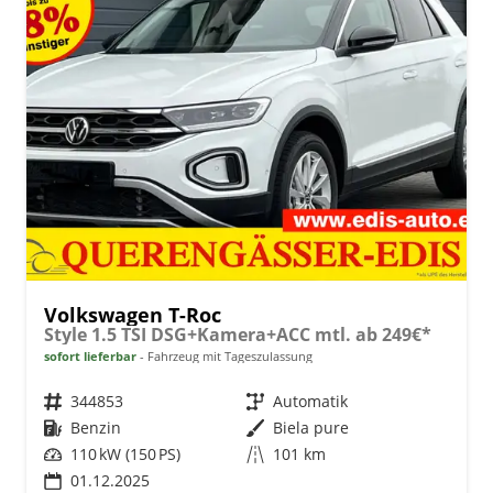
Volkswagen T-Roc
Style 1.5 TSI DSG+Kamera+ACC mtl. ab 249€*
sofort lieferbar
Fahrzeug mit Tageszulassung
Fahrzeugnr.
344853
Getriebe
Automatik
Kraftstoff
Benzin
Außenfarbe
Biela pure
Leistung
110 kW (150 PS)
Kilometerstand
101 km
01.12.2025