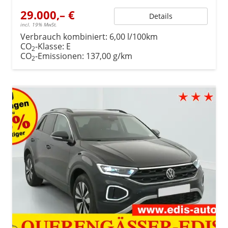
29.000,– €
Details
incl. 19% MwSt.
Verbrauch kombiniert:
6,00 l/100km
CO
-Klasse:
E
2
CO
-Emissionen:
137,00 g/km
2