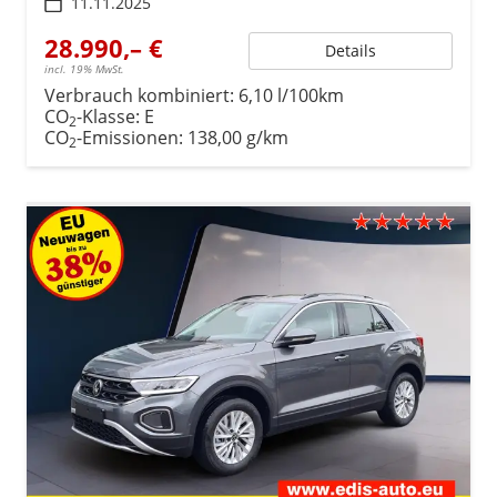
11.11.2025
28.990,– €
Details
incl. 19% MwSt.
Verbrauch kombiniert:
6,10 l/100km
CO
-Klasse:
E
2
CO
-Emissionen:
138,00 g/km
2