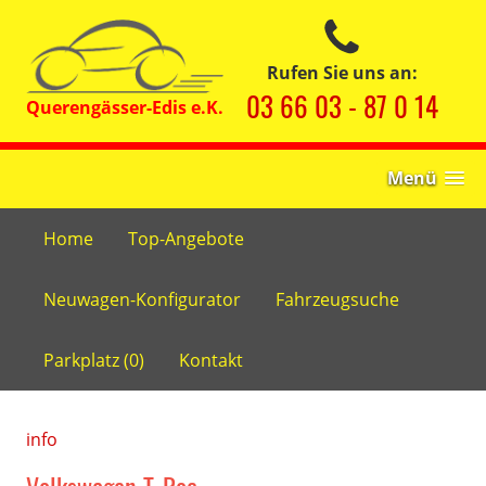
Rufen Sie uns an:
03 66 03 - 87 0 14
Menü
Home
Top-Angebote
Neuwagen-Konfigurator
Fahrzeugsuche
Parkplatz (
0
)
Kontakt
info