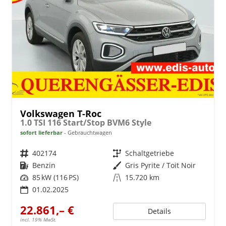
Volkswagen T-Roc
1.0 TSI 116 Start/Stop BVM6 Style
sofort lieferbar
Gebrauchtwagen
Fahrzeugnr.
402174
Getriebe
Schaltgetriebe
Kraftstoff
Benzin
Außenfarbe
Gris Pyrite / Toit Noir
Leistung
85 kW (116 PS)
Kilometerstand
15.720 km
01.02.2025
22.861,– €
Details
incl. 19% MwSt.