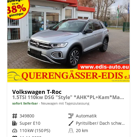
Volkswagen T-Roc
1.5TSI 110kw DSG "Style" *AHK*PL+Kam*Matrix*el. HK*
sofort lieferbar
Neuwagen mit Tageszulassung
Fahrzeugnr.
349800
Getriebe
Automatik
Kraftstoff
Super E10
Außenfarbe
Pyritsilber/ Dach schwarz
Leistung
110 kW (150 PS)
Kilometerstand
20 km