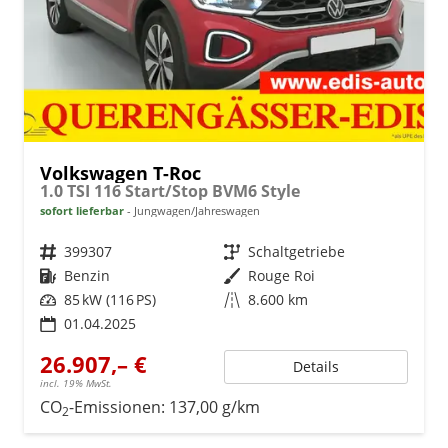
Volkswagen T-Roc
1.0 TSI 116 Start/Stop BVM6 Style
sofort lieferbar
Jungwagen/Jahreswagen
Fahrzeugnr.
399307
Getriebe
Schaltgetriebe
Kraftstoff
Benzin
Außenfarbe
Rouge Roi
Leistung
85 kW (116 PS)
Kilometerstand
8.600 km
01.04.2025
26.907,– €
Details
incl. 19% MwSt.
CO
-Emissionen:
137,00 g/km
2