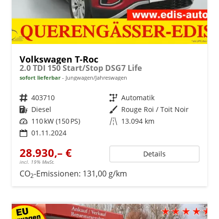
Volkswagen T-Roc
2.0 TDI 150 Start/Stop DSG7 Life
sofort lieferbar
Jungwagen/Jahreswagen
Fahrzeugnr.
403710
Getriebe
Automatik
Kraftstoff
Diesel
Außenfarbe
Rouge Roi / Toit Noir
Leistung
110 kW (150 PS)
Kilometerstand
13.094 km
01.11.2024
28.930,– €
Details
incl. 19% MwSt.
CO
-Emissionen:
131,00 g/km
2