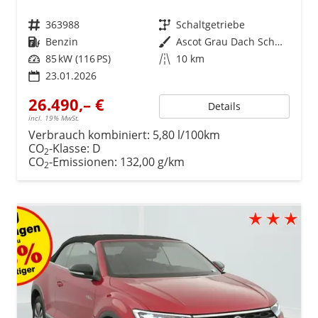
Fahrzeugnr.
363988
Getriebe
Schaltgetriebe
Kraftstoff
Benzin
Außenfarbe
Ascot Grau Dach Schwarz 6UA1
Leistung
85 kW (116 PS)
Kilometerstand
10 km
23.01.2026
26.490,– €
Details
incl. 19% MwSt.
Verbrauch kombiniert:
5,80 l/100km
CO
-Klasse:
D
2
CO
-Emissionen:
132,00 g/km
2