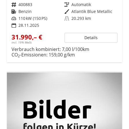
Fahrzeugnr.
400883
Getriebe
Automatik
Kraftstoff
Benzin
Außenfarbe
Atlantik Blue Metallic
Leistung
110 kW (150 PS)
Kilometerstand
20.293 km
28.11.2025
31.990,– €
Details
incl. 19% MwSt.
Verbrauch kombiniert:
7,00 l/100km
CO
-Emissionen:
159,00 g/km
2