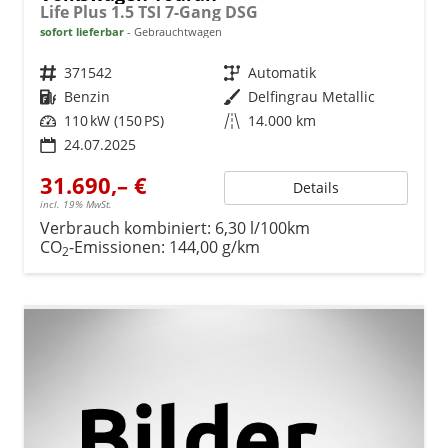
Life Plus 1.5 TSI 7-Gang DSG
sofort lieferbar
Gebrauchtwagen
Fahrzeugnr.
371542
Getriebe
Automatik
Kraftstoff
Benzin
Außenfarbe
Delfingrau Metallic
Leistung
110 kW (150 PS)
Kilometerstand
14.000 km
24.07.2025
31.690,– €
Details
incl. 19% MwSt.
Verbrauch kombiniert:
6,30 l/100km
CO
-Emissionen:
144,00 g/km
2