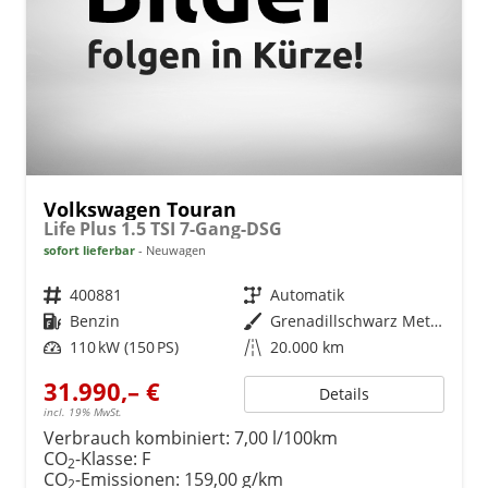
Volkswagen Touran
Life Plus 1.5 TSI 7-Gang-DSG
sofort lieferbar
Neuwagen
Fahrzeugnr.
400881
Getriebe
Automatik
Kraftstoff
Benzin
Außenfarbe
Grenadillschwarz Metallic
Leistung
110 kW (150 PS)
Kilometerstand
20.000 km
31.990,– €
Details
incl. 19% MwSt.
Verbrauch kombiniert:
7,00 l/100km
CO
-Klasse:
F
2
CO
-Emissionen:
159,00 g/km
2