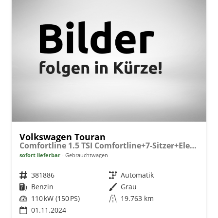
Volkswagen Touran
Comfortline 1.5 TSI Comfortline+7-Sitzer+Elektr Heck+
sofort lieferbar
Gebrauchtwagen
Fahrzeugnr.
381886
Getriebe
Automatik
Kraftstoff
Benzin
Außenfarbe
Grau
Leistung
110 kW (150 PS)
Kilometerstand
19.763 km
01.11.2024