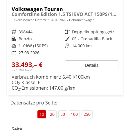
Volkswagen Touran
Comfortline Edition 1.5 TSI EVO ACT 150PS/110kW DSG7 2026 +APP-Connect+RFK+17"ALU+SHZ
unverbindliche Lieferzeit:
26.09.2026
Gebrauchtwagen
Fahrzeugnr.
398444
Getriebe
Doppelkupplungsgetriebe (DSG)
Kraftstoff
Benzin
Außenfarbe
0E - Grenadilla Black Met.
Leistung
110 kW (150 PS)
Kilometerstand
14.000 km
27.03.2026
33.493,– €
Details
incl. 19% MwSt.
Verbrauch kombiniert:
6,40 l/100km
CO
-Klasse:
E
2
CO
-Emissionen:
147,00 g/km
2
Datensätze pro Seite:
10
20
50
100
250
Seite: