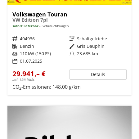
Volkswagen Touran
VW Edition 7pl
sofort lieferbar
Gebrauchtwagen
Fahrzeugnr.
404936
Getriebe
Schaltgetriebe
Kraftstoff
Benzin
Außenfarbe
Gris Dauphin
Leistung
110 kW (150 PS)
Kilometerstand
23.685 km
01.07.2025
29.941,– €
Details
incl. 19% MwSt.
CO
-Emissionen:
148,00 g/km
2