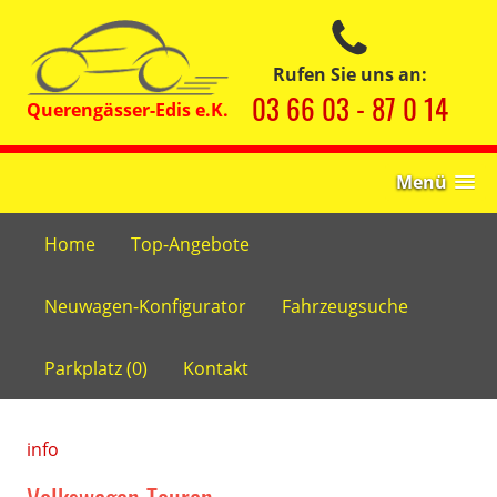
Rufen Sie uns an:
03 66 03 - 87 0 14
Menü
Home
Top-Angebote
Neuwagen-Konfigurator
Fahrzeugsuche
Parkplatz (
0
)
Kontakt
info