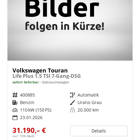
Volkswagen Touran
Life Plus 1.5 TSI 7-Gang-DSG
sofort lieferbar
Gebrauchtwagen
Fahrzeugnr.
400885
Getriebe
Automatik
Kraftstoff
Benzin
Außenfarbe
Urano Grau
Leistung
110 kW (150 PS)
Kilometerstand
20.000 km
23.01.2026
31.190,– €
Details
incl. 19% MwSt.