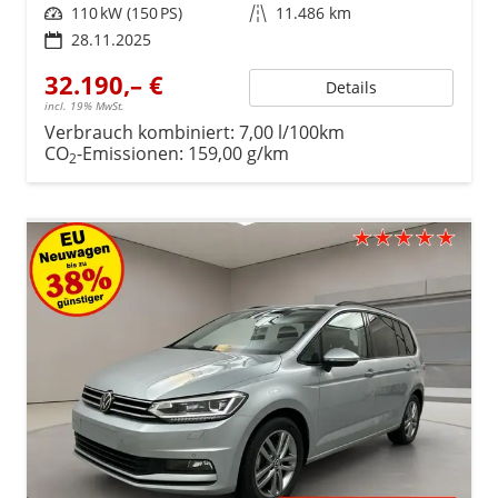
Leistung
110 kW (150 PS)
Kilometerstand
11.486 km
28.11.2025
32.190,– €
Details
incl. 19% MwSt.
Verbrauch kombiniert:
7,00 l/100km
CO
-Emissionen:
159,00 g/km
2