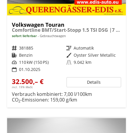
Volkswagen Touran
Comfortline BMT/Start-Stopp 1.5 TSI DSG |7 Sitzer|LED|Sitzheizung
sofort lieferbar
Gebrauchtwagen
Fahrzeugnr.
381885
Getriebe
Automatik
Kraftstoff
Benzin
Außenfarbe
Oyster Silver Metallic
Leistung
110 kW (150 PS)
Kilometerstand
9.042 km
01.10.2025
32.500,– €
Details
incl. 19% MwSt.
Verbrauch kombiniert:
7,00 l/100km
CO
-Emissionen:
159,00 g/km
2