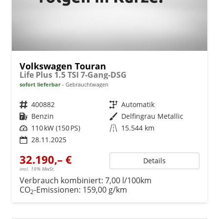
Volkswagen Touran
Life Plus 1.5 TSI 7-Gang-DSG
sofort lieferbar
Gebrauchtwagen
Fahrzeugnr.
400882
Getriebe
Automatik
Kraftstoff
Benzin
Außenfarbe
Delfingrau Metallic
Leistung
110 kW (150 PS)
Kilometerstand
15.544 km
28.11.2025
32.190,– €
Details
incl. 19% MwSt.
Verbrauch kombiniert:
7,00 l/100km
CO
-Emissionen:
159,00 g/km
2