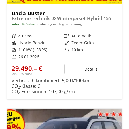
Dacia Duster
Extreme Technik- & Winterpaket Hybrid 155
sofort lieferbar
Fahrzeug mit Tageszulassung
Fahrzeugnr.
401985
Getriebe
Automatik
Kraftstoff
Hybrid Benzin
Außenfarbe
Zeder-Grün
Leistung
116 kW (158 PS)
Kilometerstand
10 km
26.01.2026
29.490,– €
Details
incl. 19% MwSt.
Verbrauch kombiniert:
5,00 l/100km
CO
-Klasse:
C
2
CO
-Emissionen:
107,00 g/km
2