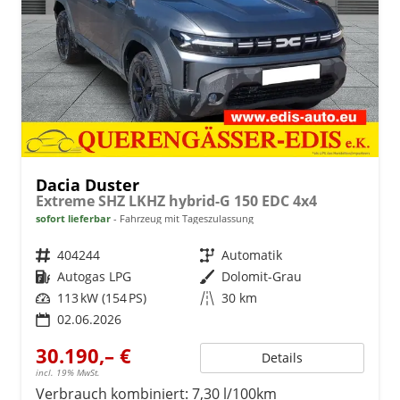
Dacia Duster
Extreme SHZ LKHZ hybrid-G 150 EDC 4x4
sofort lieferbar
Fahrzeug mit Tageszulassung
Fahrzeugnr.
404244
Getriebe
Automatik
Kraftstoff
Autogas LPG
Außenfarbe
Dolomit-Grau
Leistung
113 kW (154 PS)
Kilometerstand
30 km
02.06.2026
30.190,– €
Details
incl. 19% MwSt.
Verbrauch kombiniert:
7,30 l/100km