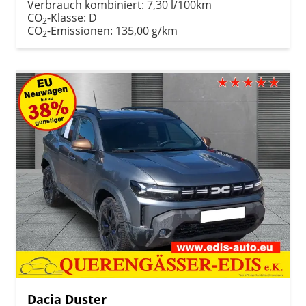
Verbrauch kombiniert:
7,30 l/100km
CO
-Klasse:
D
2
CO
-Emissionen:
135,00 g/km
2
Dacia Duster