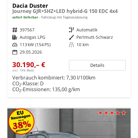
Dacia Duster
Journey GJR+SHZ+LED hybrid-G 150 EDC 4x4
sofort lieferbar
Fahrzeug mit Tageszulassung
Fahrzeugnr.
397567
Getriebe
Automatik
Kraftstoff
Autogas LPG
Außenfarbe
Perlmutt-Schwarz
Leistung
113 kW (154 PS)
Kilometerstand
10 km
29.05.2026
30.190,– €
Details
incl. 19% MwSt.
Verbrauch kombiniert:
7,30 l/100km
CO
-Klasse:
D
2
CO
-Emissionen:
135,00 g/km
2