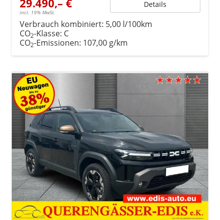
29.490,– €
Details
incl. 19% MwSt.
Verbrauch kombiniert:
5,00 l/100km
CO
-Klasse:
C
2
CO
-Emissionen:
107,00 g/km
2