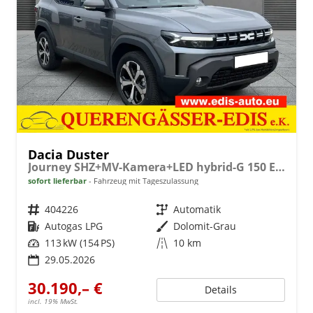
Dacia Duster
Journey SHZ+MV-Kamera+LED hybrid-G 150 EDC 4x4
sofort lieferbar
Fahrzeug mit Tageszulassung
Fahrzeugnr.
404226
Getriebe
Automatik
Kraftstoff
Autogas LPG
Außenfarbe
Dolomit-Grau
Leistung
113 kW (154 PS)
Kilometerstand
10 km
29.05.2026
30.190,– €
Details
incl. 19% MwSt.