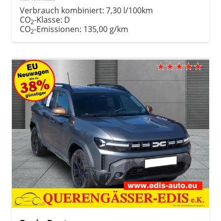
Verbrauch kombiniert:
7,30 l/100km
CO
-Klasse:
D
2
CO
-Emissionen:
135,00 g/km
2