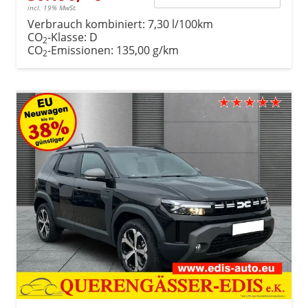
incl. 19% MwSt.
Verbrauch kombiniert:
7,30 l/100km
CO
-Klasse:
D
2
CO
-Emissionen:
135,00 g/km
2