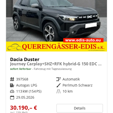
Dacia Duster
Journey Carplay+SHZ+RFK hybrid-G 150 EDC 4x4
sofort lieferbar
Fahrzeug mit Tageszulassung
Fahrzeugnr.
397568
Getriebe
Automatik
Kraftstoff
Autogas LPG
Außenfarbe
Perlmutt-Schwarz
Leistung
113 kW (154 PS)
Kilometerstand
10 km
29.05.2026
30.190,– €
Details
incl. 19% MwSt.