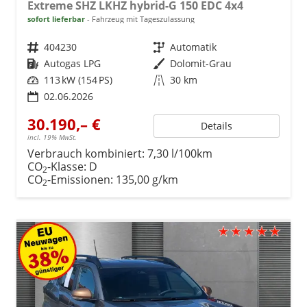
Extreme SHZ LKHZ hybrid-G 150 EDC 4x4
sofort lieferbar
Fahrzeug mit Tageszulassung
Fahrzeugnr.
404230
Getriebe
Automatik
Kraftstoff
Autogas LPG
Außenfarbe
Dolomit-Grau
Leistung
113 kW (154 PS)
Kilometerstand
30 km
02.06.2026
30.190,– €
Details
incl. 19% MwSt.
Verbrauch kombiniert:
7,30 l/100km
CO
-Klasse:
D
2
CO
-Emissionen:
135,00 g/km
2