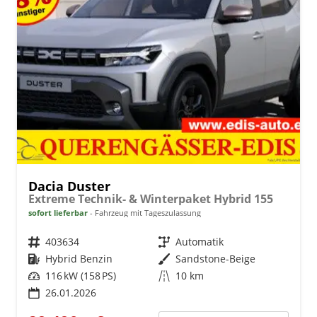
Dacia Duster
Extreme Technik- & Winterpaket Hybrid 155
sofort lieferbar
Fahrzeug mit Tageszulassung
Fahrzeugnr.
403634
Getriebe
Automatik
Kraftstoff
Hybrid Benzin
Außenfarbe
Sandstone-Beige
Leistung
116 kW (158 PS)
Kilometerstand
10 km
26.01.2026