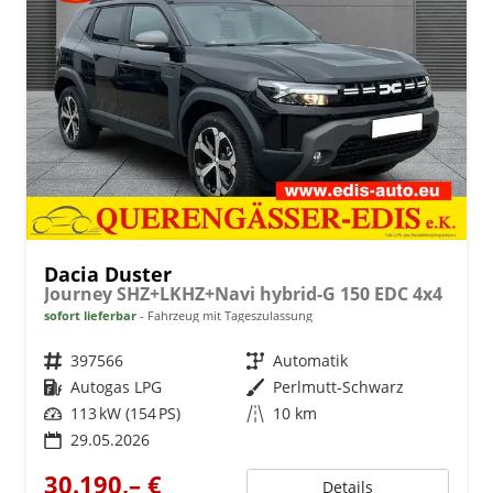
Dacia Duster
Journey SHZ+LKHZ+Navi hybrid-G 150 EDC 4x4
sofort lieferbar
Fahrzeug mit Tageszulassung
Fahrzeugnr.
397566
Getriebe
Automatik
Kraftstoff
Autogas LPG
Außenfarbe
Perlmutt-Schwarz
Leistung
113 kW (154 PS)
Kilometerstand
10 km
29.05.2026
30.190,– €
Details