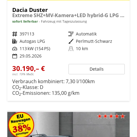
Dacia Duster
Extreme SHZ+MV-Kamera+LED hybrid-G LPG 150 EDC 4x4
sofort lieferbar
Fahrzeug mit Tageszulassung
Fahrzeugnr.
397113
Getriebe
Automatik
Kraftstoff
Autogas LPG
Außenfarbe
Perlmutt-Schwarz
Leistung
113 kW (154 PS)
Kilometerstand
10 km
29.05.2026
30.190,– €
Details
incl. 19% MwSt.
Verbrauch kombiniert:
7,30 l/100km
CO
-Klasse:
D
2
CO
-Emissionen:
135,00 g/km
2