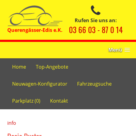
Rufen Sie uns an:
03 66 03 - 87 0 14
Menü
Home
Top-Angebote
Neuwagen-Konfigurator
Fahrzeugsuche
Parkplatz (
0
)
Kontakt
info