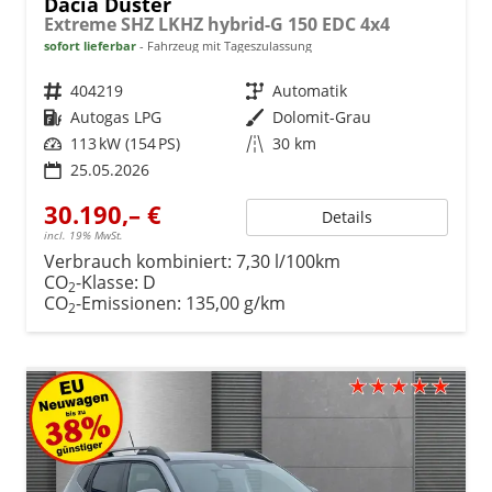
Dacia Duster
Extreme SHZ LKHZ hybrid-G 150 EDC 4x4
sofort lieferbar
Fahrzeug mit Tageszulassung
Fahrzeugnr.
404219
Getriebe
Automatik
Kraftstoff
Autogas LPG
Außenfarbe
Dolomit-Grau
Leistung
113 kW (154 PS)
Kilometerstand
30 km
25.05.2026
30.190,– €
Details
incl. 19% MwSt.
Verbrauch kombiniert:
7,30 l/100km
CO
-Klasse:
D
2
CO
-Emissionen:
135,00 g/km
2