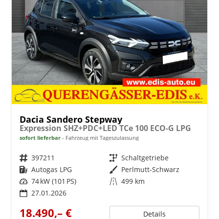
Dacia Sandero Stepway
Expression SHZ+PDC+LED TCe 100 ECO-G LPG
sofort lieferbar
Fahrzeug mit Tageszulassung
Fahrzeugnr.
397211
Getriebe
Schaltgetriebe
Kraftstoff
Autogas LPG
Außenfarbe
Perlmutt-Schwarz
Leistung
74 kW (101 PS)
Kilometerstand
499 km
27.01.2026
18.490,– €
Details