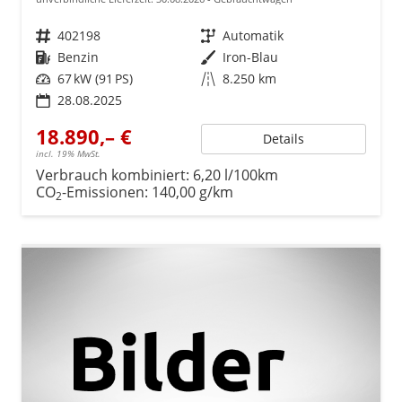
Fahrzeugnr.
402198
Getriebe
Automatik
Kraftstoff
Benzin
Außenfarbe
Iron-Blau
Leistung
67 kW (91 PS)
Kilometerstand
8.250 km
28.08.2025
18.890,– €
Details
incl. 19% MwSt.
Verbrauch kombiniert:
6,20 l/100km
CO
-Emissionen:
140,00 g/km
2