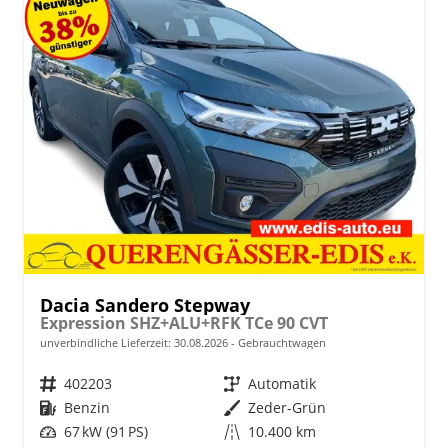
Dacia Sandero Stepway
Expression SHZ+ALU+RFK TCe 90 CVT
unverbindliche Lieferzeit:
30.08.2026
Gebrauchtwagen
Fahrzeugnr.
402203
Getriebe
Automatik
Kraftstoff
Benzin
Außenfarbe
Zeder-Grün
Leistung
67 kW (91 PS)
Kilometerstand
10.400 km