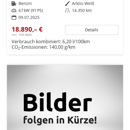
Kraftstoff
Benzin
Außenfarbe
Arktis-Weiß
Leistung
67 kW (91 PS)
Kilometerstand
14.350 km
09.07.2025
18.890,– €
Details
incl. 19% MwSt.
Verbrauch kombiniert:
6,20 l/100km
CO
-Emissionen:
140,00 g/km
2