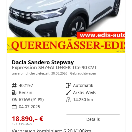
Dacia Sandero Stepway
Expression SHZ+ALU+RFK TCe 90 CVT
unverbindliche Lieferzeit:
30.08.2026
Gebrauchtwagen
Fahrzeugnr.
402197
Getriebe
Automatik
Kraftstoff
Benzin
Außenfarbe
Arktis-Weiß
Leistung
67 kW (91 PS)
Kilometerstand
14.250 km
04.07.2025
18.890,– €
Details
incl. 19% MwSt.
Verbrauch kombiniert:
6,20 l/100km