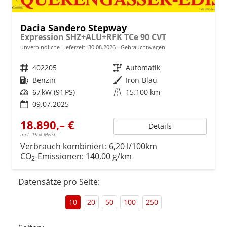
Dacia Sandero Stepway
Expression SHZ+ALU+RFK TCe 90 CVT
unverbindliche Lieferzeit:
30.08.2026
Gebrauchtwagen
Fahrzeugnr.
402205
Getriebe
Automatik
Kraftstoff
Benzin
Außenfarbe
Iron-Blau
Leistung
67 kW (91 PS)
Kilometerstand
15.100 km
09.07.2025
18.890,– €
Details
incl. 19% MwSt.
Verbrauch kombiniert:
6,20 l/100km
CO
-Emissionen:
140,00 g/km
2
Datensätze pro Seite:
10
20
50
100
250