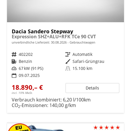
Dacia Sandero Stepway
Expression SHZ+ALU+RFK TCe 90 CVT
unverbindliche Lieferzeit:
30.08.2026
Gebrauchtwagen
Fahrzeugnr.
402202
Getriebe
Automatik
Kraftstoff
Benzin
Außenfarbe
Safari-Grüngrau
Leistung
67 kW (91 PS)
Kilometerstand
15.100 km
09.07.2025
18.890,– €
Details
incl. 19% MwSt.
Verbrauch kombiniert:
6,20 l/100km
CO
-Emissionen:
140,00 g/km
2