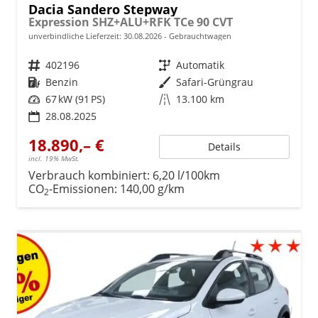
Dacia Sandero Stepway
Expression SHZ+ALU+RFK TCe 90 CVT
unverbindliche Lieferzeit:
30.08.2026
Gebrauchtwagen
Fahrzeugnr.
402196
Getriebe
Automatik
Kraftstoff
Benzin
Außenfarbe
Safari-Grüngrau
Leistung
67 kW (91 PS)
Kilometerstand
13.100 km
28.08.2025
18.890,– €
Details
incl. 19% MwSt.
Verbrauch kombiniert:
6,20 l/100km
CO
-Emissionen:
140,00 g/km
2