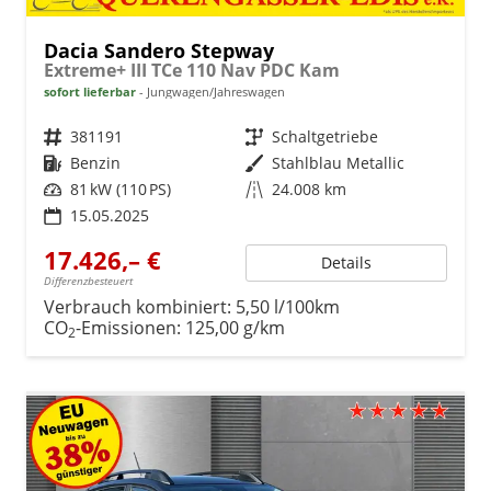
Dacia Sandero Stepway
Extreme+ III TCe 110 Nav PDC Kam
sofort lieferbar
Jungwagen/Jahreswagen
Fahrzeugnr.
381191
Getriebe
Schaltgetriebe
Kraftstoff
Benzin
Außenfarbe
Stahlblau Metallic
Leistung
81 kW (110 PS)
Kilometerstand
24.008 km
15.05.2025
17.426,– €
Details
Differenzbesteuert
Verbrauch kombiniert:
5,50 l/100km
CO
-Emissionen:
125,00 g/km
2