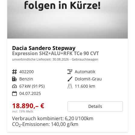
Dacia Sandero Stepway
Expression SHZ+ALU+RFK TCe 90 CVT
unverbindliche Lieferzeit:
30.08.2026
Gebrauchtwagen
Fahrzeugnr.
402200
Getriebe
Automatik
Kraftstoff
Benzin
Außenfarbe
Dolomit-Grau
Leistung
67 kW (91 PS)
Kilometerstand
11.600 km
04.07.2025
18.890,– €
Details
incl. 19% MwSt.
Verbrauch kombiniert:
6,20 l/100km
CO
-Emissionen:
140,00 g/km
2