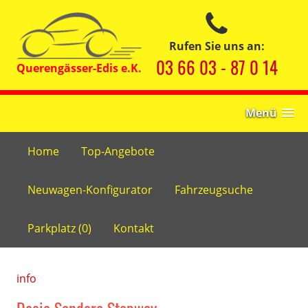
Rufen Sie uns an:
03 66 03 - 87 0 14
Menü
Home
Top-Angebote
Neuwagen-Konfigurator
Fahrzeugsuche
Parkplatz (
0
)
Kontakt
info