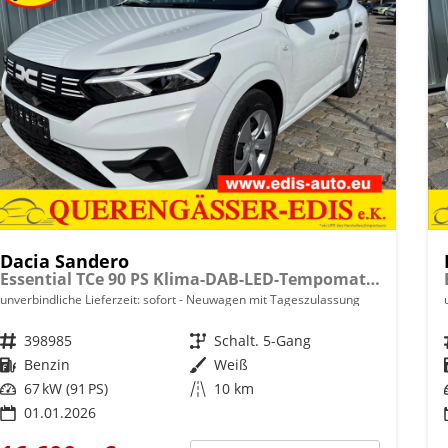
Dacia Sandero
Essential TCe 90 PS Klima-DAB-LED-Tempomat-Limiter-sofort
unverbindliche Lieferzeit: sofort
Neuwagen mit Tageszulassung
Fahrzeugnr.
398985
Getriebe
Schalt. 5-Gang
Kraftstoff
Benzin
Außenfarbe
Weiß
Leistung
67 kW (91 PS)
Kilometerstand
10 km
01.01.2026