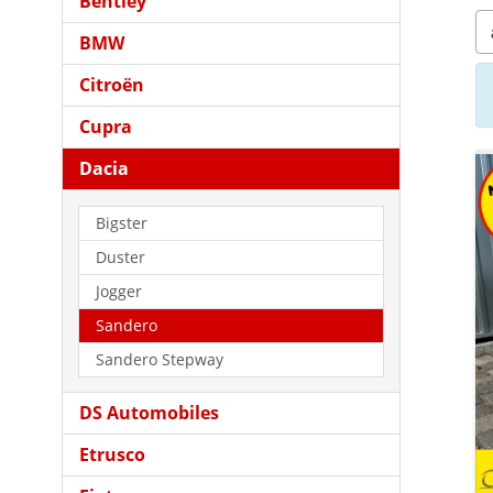
Bentley
BMW
Citroën
Cupra
Dacia
Bigster
Duster
Jogger
Sandero
Sandero Stepway
DS Automobiles
Etrusco