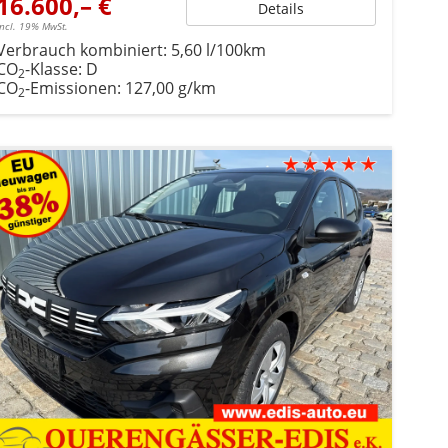
16.600,– €
Details
incl. 19% MwSt.
Verbrauch kombiniert:
5,60 l/100km
CO
-Klasse:
D
2
CO
-Emissionen:
127,00 g/km
2