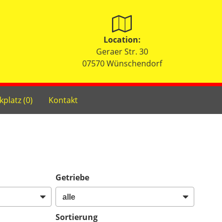
Location:
Geraer Str. 30
07570 Wünschendorf
kplatz (
0
)
Kontakt
Getriebe
Sortierung