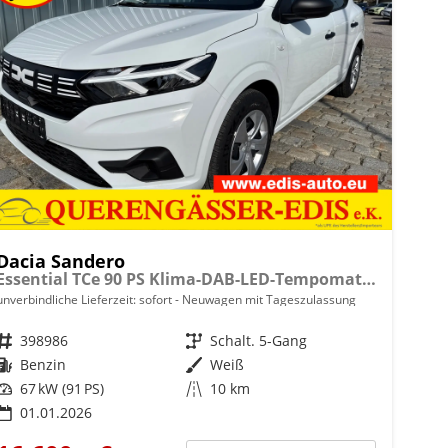
Dacia Sandero
Essential TCe 90 PS Klima-DAB-LED-Tempomat-Limiter-sofort
unverbindliche Lieferzeit: sofort
Neuwagen mit Tageszulassung
Fahrzeugnr.
398986
Getriebe
Schalt. 5-Gang
Kraftstoff
Benzin
Außenfarbe
Weiß
Leistung
67 kW (91 PS)
Kilometerstand
10 km
01.01.2026