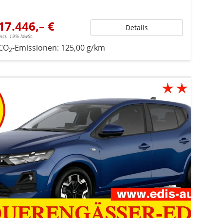
17.446,– €
Details
incl. 19% MwSt.
CO
-Emissionen:
125,00 g/km
2