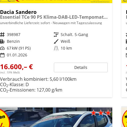
Dacia Sandero
Essential TCe 90 PS Klima-DAB-LED-Tempomat-Limiter-sofort
unverbindliche Lieferzeit: sofort
Neuwagen mit Tageszulassung
Fahrzeugnr.
398987
Getriebe
Schalt. 5-Gang
Kraftstoff
Benzin
Außenfarbe
Weiß
Leistung
67 kW (91 PS)
Kilometerstand
10 km
01.01.2026
16.600,– €
Details
incl. 19% MwSt.
Verbrauch kombiniert:
5,60 l/100km
CO
-Klasse:
D
2
CO
-Emissionen:
127,00 g/km
2