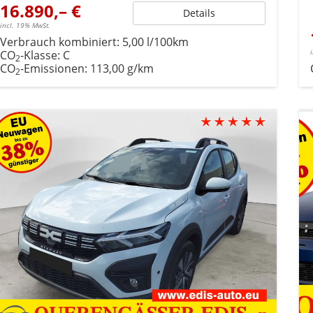
16.890,– €
Details
incl. 19% MwSt.
Verbrauch kombiniert:
5,00 l/100km
CO
-Klasse:
C
2
CO
-Emissionen:
113,00 g/km
2