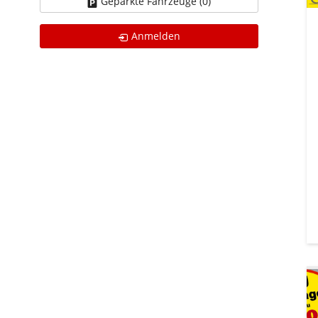
Geparkte Fahrzeuge (
0
)
Anmelden