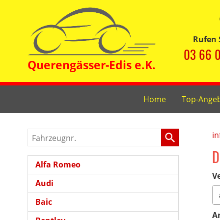
Rufen 
03 66 0
Home
Top-Ange
Fahrzeugnr.
in
D
Alfa Romeo
Ve
Audi
Baic
A