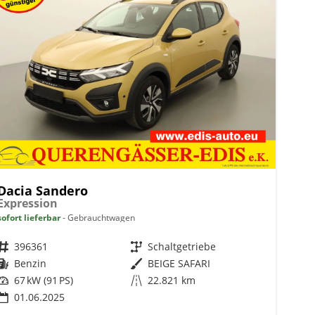
Dacia Sandero
Expression
sofort lieferbar
Gebrauchtwagen
Fahrzeugnr.
396361
Getriebe
Schaltgetriebe
Kraftstoff
Benzin
Außenfarbe
BEIGE SAFARI
Leistung
67 kW (91 PS)
Kilometerstand
22.821 km
01.06.2025