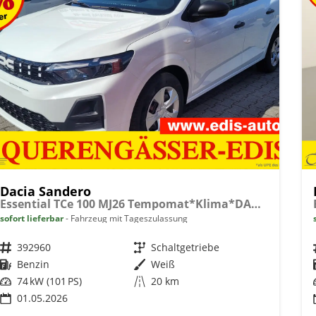
Dacia Sandero
Essential TCe 100 MJ26 Tempomat*Klima*DAB*PDC
sofort lieferbar
Fahrzeug mit Tageszulassung
Fahrzeugnr.
392960
Getriebe
Schaltgetriebe
Kraftstoff
Benzin
Außenfarbe
Weiß
Leistung
74 kW (101 PS)
Kilometerstand
20 km
01.05.2026