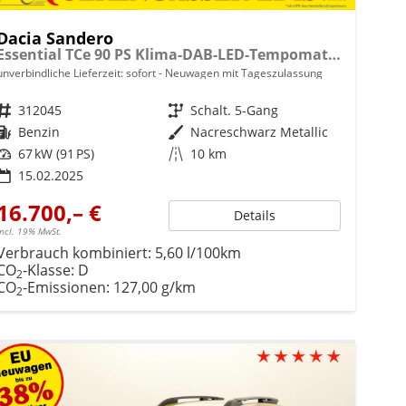
Dacia Sandero
Essential TCe 90 PS Klima-DAB-LED-Tempomat-Limiter-Sofort
unverbindliche Lieferzeit: sofort
Neuwagen mit Tageszulassung
Fahrzeugnr.
312045
Getriebe
Schalt. 5-Gang
Kraftstoff
Benzin
Außenfarbe
Nacreschwarz Metallic
Leistung
67 kW (91 PS)
Kilometerstand
10 km
15.02.2025
16.700,– €
Details
incl. 19% MwSt.
Verbrauch kombiniert:
5,60 l/100km
CO
-Klasse:
D
2
CO
-Emissionen:
127,00 g/km
2