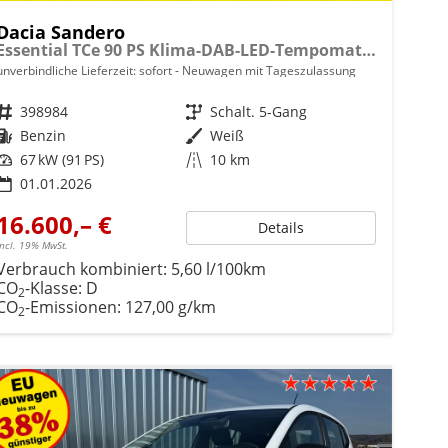
Dacia Sandero
Essential TCe 90 PS Klima-DAB-LED-Tempomat-Limiter-sofort
unverbindliche Lieferzeit: sofort
Neuwagen mit Tageszulassung
Fahrzeugnr.
398984
Getriebe
Schalt. 5-Gang
Kraftstoff
Benzin
Außenfarbe
Weiß
Leistung
67 kW (91 PS)
Kilometerstand
10 km
01.01.2026
16.600,– €
Details
incl. 19% MwSt.
Verbrauch kombiniert:
5,60 l/100km
CO
-Klasse:
D
2
CO
-Emissionen:
127,00 g/km
2