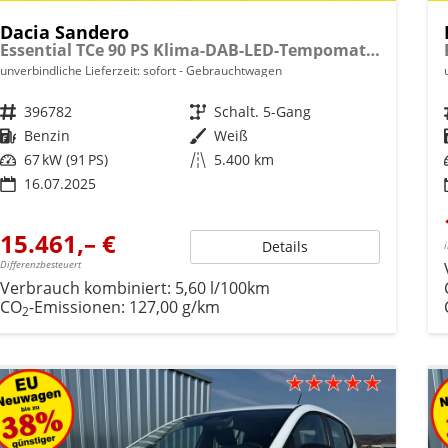
Dacia Sandero
Essential TCe 90 PS Klima-DAB-LED-Tempomat-Limiter-sofort
unverbindliche Lieferzeit: sofort
Gebrauchtwagen
Fahrzeugnr.
396782
Getriebe
Schalt. 5-Gang
Kraftstoff
Benzin
Außenfarbe
Weiß
Leistung
67 kW (91 PS)
Kilometerstand
5.400 km
16.07.2025
15.461,– €
Details
Differenzbesteuert
Verbrauch kombiniert:
5,60 l/100km
CO
-Emissionen:
127,00 g/km
2