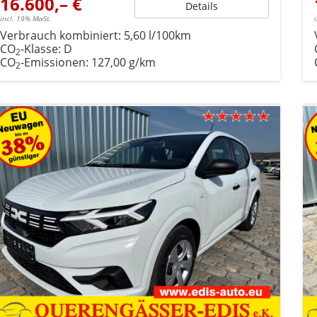
16.600,– €
Details
incl. 19% MwSt.
Verbrauch kombiniert:
5,60 l/100km
CO
-Klasse:
D
2
CO
-Emissionen:
127,00 g/km
2