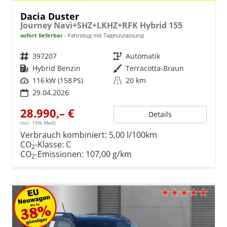
Dacia Duster
Journey Navi+SHZ+LKHZ+RFK Hybrid 155
sofort lieferbar
Fahrzeug mit Tageszulassung
Fahrzeugnr.
397207
Getriebe
Automatik
Kraftstoff
Hybrid Benzin
Außenfarbe
Terracotta-Braun
Leistung
116 kW (158 PS)
Kilometerstand
20 km
29.04.2026
28.990,– €
Details
incl. 19% MwSt.
Verbrauch kombiniert:
5,00 l/100km
CO
-Klasse:
C
2
CO
-Emissionen:
107,00 g/km
2