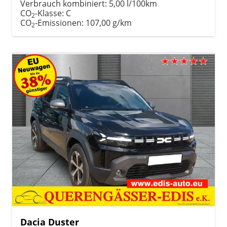
Verbrauch kombiniert:
5,00 l/100km
CO
-Klasse:
C
2
CO
-Emissionen:
107,00 g/km
2
Dacia Duster