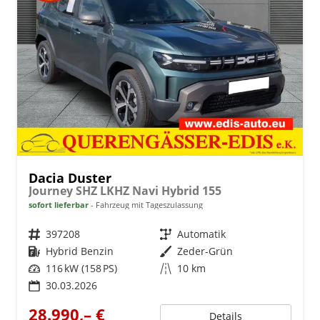
Dacia Duster
Journey SHZ LKHZ Navi Hybrid 155
sofort lieferbar
Fahrzeug mit Tageszulassung
Fahrzeugnr.
397208
Getriebe
Automatik
Kraftstoff
Hybrid Benzin
Außenfarbe
Zeder-Grün
Leistung
116 kW (158 PS)
Kilometerstand
10 km
30.03.2026
28.990,– €
Details