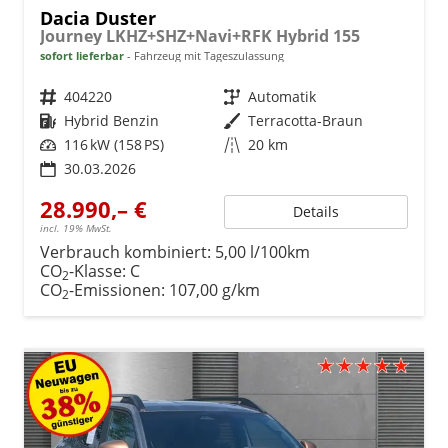
Dacia Duster
Journey LKHZ+SHZ+Navi+RFK Hybrid 155
sofort lieferbar
Fahrzeug mit Tageszulassung
Fahrzeugnr.
404220
Getriebe
Automatik
Kraftstoff
Hybrid Benzin
Außenfarbe
Terracotta-Braun
Leistung
116 kW (158 PS)
Kilometerstand
20 km
30.03.2026
28.990,– €
Details
incl. 19% MwSt.
Verbrauch kombiniert:
5,00 l/100km
CO
-Klasse:
C
2
CO
-Emissionen:
107,00 g/km
2