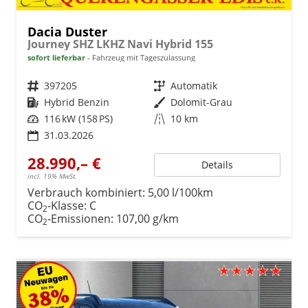
Dacia Duster
Journey SHZ LKHZ Navi Hybrid 155
sofort lieferbar
Fahrzeug mit Tageszulassung
Fahrzeugnr.
397205
Getriebe
Automatik
Kraftstoff
Hybrid Benzin
Außenfarbe
Dolomit-Grau
Leistung
116 kW (158 PS)
Kilometerstand
10 km
31.03.2026
28.990,– €
Details
incl. 19% MwSt.
Verbrauch kombiniert:
5,00 l/100km
CO
-Klasse:
C
2
CO
-Emissionen:
107,00 g/km
2