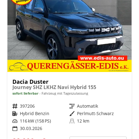
Dacia Duster
Journey SHZ LKHZ Navi Hybrid 155
sofort lieferbar
Fahrzeug mit Tageszulassung
Fahrzeugnr.
397206
Getriebe
Automatik
Kraftstoff
Hybrid Benzin
Außenfarbe
Perlmutt-Schwarz
Leistung
116 kW (158 PS)
Kilometerstand
12 km
30.03.2026