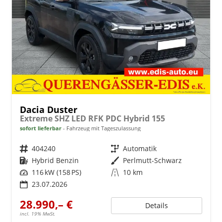
Dacia Duster
Extreme SHZ LED RFK PDC Hybrid 155
sofort lieferbar
Fahrzeug mit Tageszulassung
Fahrzeugnr.
404240
Getriebe
Automatik
Kraftstoff
Hybrid Benzin
Außenfarbe
Perlmutt-Schwarz
Leistung
116 kW (158 PS)
Kilometerstand
10 km
23.07.2026
28.990,– €
Details
incl. 19% MwSt.