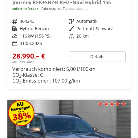
Journey RFK+SHZ+LKHZ+Navi Hybrid 155
sofort lieferbar
Fahrzeug mit Tageszulassung
Fahrzeugnr.
404243
Getriebe
Automatik
Kraftstoff
Hybrid Benzin
Außenfarbe
Perlmutt-Schwarz
Leistung
116 kW (158 PS)
Kilometerstand
20 km
31.03.2026
28.990,– €
Details
incl. 19% MwSt.
Verbrauch kombiniert:
5,00 l/100km
CO
-Klasse:
C
2
CO
-Emissionen:
107,00 g/km
2