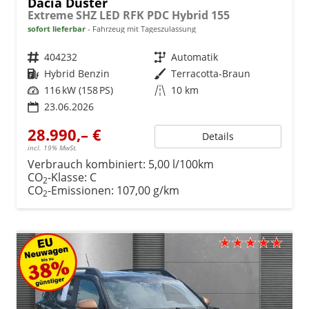
Dacia Duster
Extreme SHZ LED RFK PDC Hybrid 155
sofort lieferbar
Fahrzeug mit Tageszulassung
Fahrzeugnr.
404232
Getriebe
Automatik
Kraftstoff
Hybrid Benzin
Außenfarbe
Terracotta-Braun
Leistung
116 kW (158 PS)
Kilometerstand
10 km
23.06.2026
28.990,– €
Details
incl. 19% MwSt.
Verbrauch kombiniert:
5,00 l/100km
CO
-Klasse:
C
2
CO
-Emissionen:
107,00 g/km
2