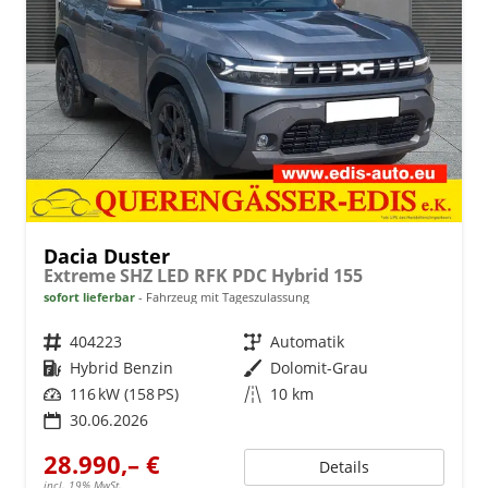
Dacia Duster
Extreme SHZ LED RFK PDC Hybrid 155
sofort lieferbar
Fahrzeug mit Tageszulassung
Fahrzeugnr.
404223
Getriebe
Automatik
Kraftstoff
Hybrid Benzin
Außenfarbe
Dolomit-Grau
Leistung
116 kW (158 PS)
Kilometerstand
10 km
30.06.2026
28.990,– €
Details
incl. 19% MwSt.