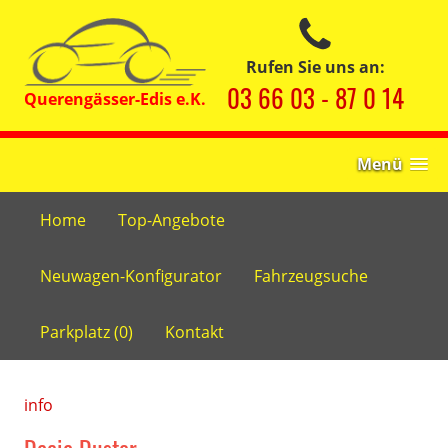
Rufen Sie uns an:
03 66 03 - 87 0 14
Menü
Home
Top-Angebote
Neuwagen-Konfigurator
Fahrzeugsuche
Parkplatz (
0
)
Kontakt
info