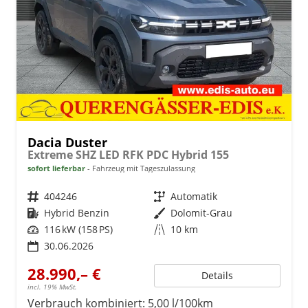
Dacia Duster
Extreme SHZ LED RFK PDC Hybrid 155
sofort lieferbar
Fahrzeug mit Tageszulassung
Fahrzeugnr.
404246
Getriebe
Automatik
Kraftstoff
Hybrid Benzin
Außenfarbe
Dolomit-Grau
Leistung
116 kW (158 PS)
Kilometerstand
10 km
30.06.2026
28.990,– €
Details
incl. 19% MwSt.
Verbrauch kombiniert:
5,00 l/100km