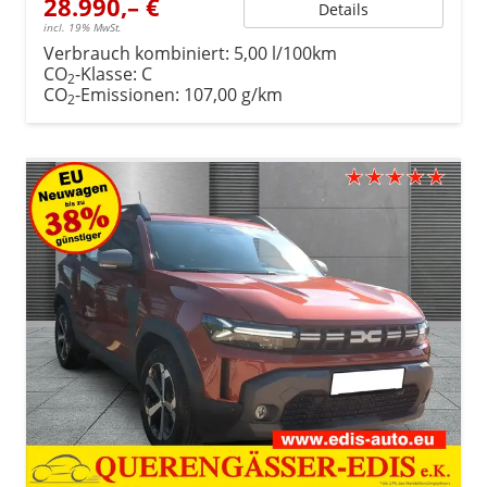
28.990,– €
Details
incl. 19% MwSt.
Verbrauch kombiniert:
5,00 l/100km
CO
-Klasse:
C
2
CO
-Emissionen:
107,00 g/km
2