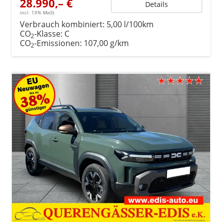
28.990,– €
Details
incl. 19% MwSt.
Verbrauch kombiniert:
5,00 l/100km
CO
-Klasse:
C
2
CO
-Emissionen:
107,00 g/km
2