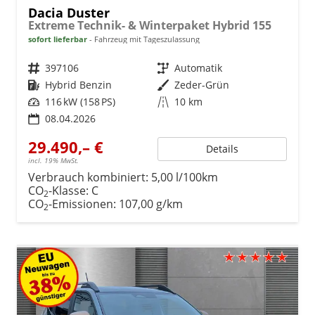
Dacia Duster
Extreme Technik- & Winterpaket Hybrid 155
sofort lieferbar
Fahrzeug mit Tageszulassung
Fahrzeugnr.
397106
Getriebe
Automatik
Kraftstoff
Hybrid Benzin
Außenfarbe
Zeder-Grün
Leistung
116 kW (158 PS)
Kilometerstand
10 km
08.04.2026
29.490,– €
Details
incl. 19% MwSt.
Verbrauch kombiniert:
5,00 l/100km
CO
-Klasse:
C
2
CO
-Emissionen:
107,00 g/km
2