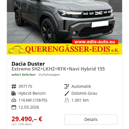
Dacia Duster
Extreme SHZ+LKHZ+RFK+Navi Hybrid 155
sofort lieferbar
Vorführwagen
Fahrzeugnr.
397175
Getriebe
Automatik
Kraftstoff
Hybrid Benzin
Außenfarbe
Dolomit-Grau
Leistung
116 kW (158 PS)
Kilometerstand
1.001 km
12.03.2026
29.490,– €
Details
incl. 19% MwSt.