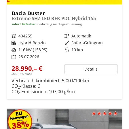
Dacia Duster
Extreme SHZ LED RFK PDC Hybrid 155
sofort lieferbar
Fahrzeug mit Tageszulassung
Fahrzeugnr.
404255
Getriebe
Automatik
Kraftstoff
Hybrid Benzin
Außenfarbe
Safari-Grüngrau
Leistung
116 kW (158 PS)
Kilometerstand
10 km
23.07.2026
28.990,– €
Details
incl. 19% MwSt.
Verbrauch kombiniert:
5,00 l/100km
CO
-Klasse:
C
2
CO
-Emissionen:
107,00 g/km
2