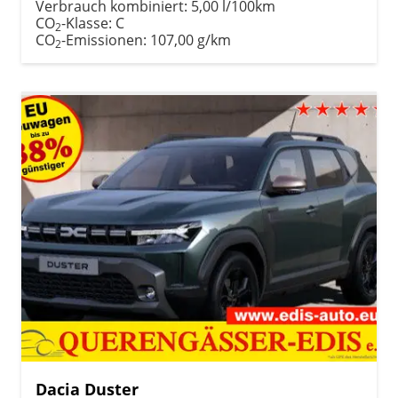
Verbrauch kombiniert:
5,00 l/100km
CO
-Klasse:
C
2
CO
-Emissionen:
107,00 g/km
2
Dacia Duster