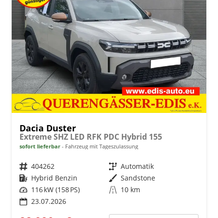
Dacia Duster
Extreme SHZ LED RFK PDC Hybrid 155
sofort lieferbar
Fahrzeug mit Tageszulassung
Fahrzeugnr.
404262
Getriebe
Automatik
Kraftstoff
Hybrid Benzin
Außenfarbe
Sandstone
Leistung
116 kW (158 PS)
Kilometerstand
10 km
23.07.2026