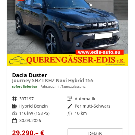
Dacia Duster
Journey SHZ LKHZ Navi Hybrid 155
sofort lieferbar
Fahrzeug mit Tageszulassung
Fahrzeugnr.
397197
Getriebe
Automatik
Kraftstoff
Hybrid Benzin
Außenfarbe
Perlmutt-Schwarz
Leistung
116 kW (158 PS)
Kilometerstand
10 km
30.03.2026
29.290,– €
Details