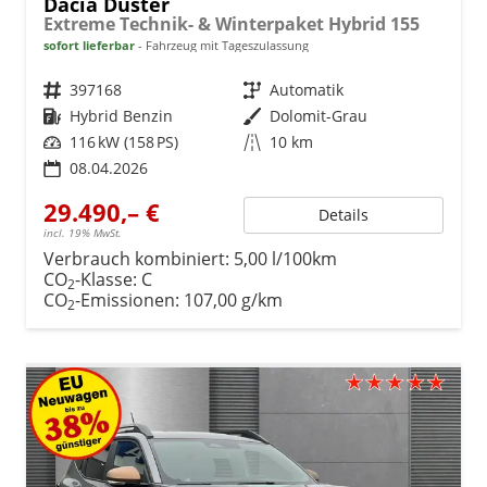
Dacia Duster
Extreme Technik- & Winterpaket Hybrid 155
sofort lieferbar
Fahrzeug mit Tageszulassung
Fahrzeugnr.
397168
Getriebe
Automatik
Kraftstoff
Hybrid Benzin
Außenfarbe
Dolomit-Grau
Leistung
116 kW (158 PS)
Kilometerstand
10 km
08.04.2026
29.490,– €
Details
incl. 19% MwSt.
Verbrauch kombiniert:
5,00 l/100km
CO
-Klasse:
C
2
CO
-Emissionen:
107,00 g/km
2