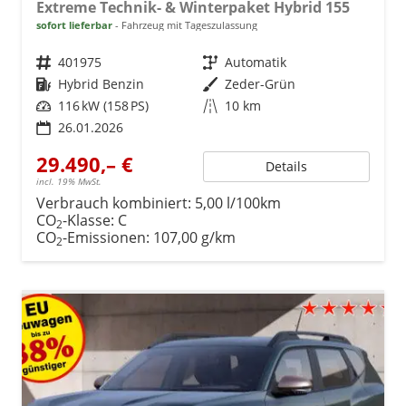
Extreme Technik- & Winterpaket Hybrid 155
sofort lieferbar
Fahrzeug mit Tageszulassung
Fahrzeugnr.
401975
Getriebe
Automatik
Kraftstoff
Hybrid Benzin
Außenfarbe
Zeder-Grün
Leistung
116 kW (158 PS)
Kilometerstand
10 km
26.01.2026
29.490,– €
Details
incl. 19% MwSt.
Verbrauch kombiniert:
5,00 l/100km
CO
-Klasse:
C
2
CO
-Emissionen:
107,00 g/km
2