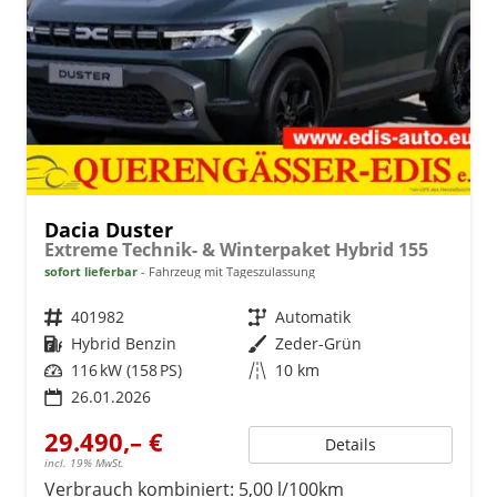
Dacia Duster
Extreme Technik- & Winterpaket Hybrid 155
sofort lieferbar
Fahrzeug mit Tageszulassung
Fahrzeugnr.
401982
Getriebe
Automatik
Kraftstoff
Hybrid Benzin
Außenfarbe
Zeder-Grün
Leistung
116 kW (158 PS)
Kilometerstand
10 km
26.01.2026
29.490,– €
Details
incl. 19% MwSt.
Verbrauch kombiniert:
5,00 l/100km