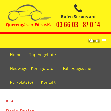
Rufen Sie uns an:
03 66 03 - 87 0 14
Menü
Home
Top-Angebote
Neuwagen-Konfigurator
Fahrzeugsuche
Parkplatz (
0
)
Kontakt
info