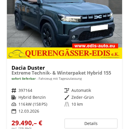
Dacia Duster
Extreme Technik- & Winterpaket Hybrid 155
sofort lieferbar
Fahrzeug mit Tageszulassung
Fahrzeugnr.
397164
Getriebe
Automatik
Kraftstoff
Hybrid Benzin
Außenfarbe
Zeder-Grün
Leistung
116 kW (158 PS)
Kilometerstand
10 km
12.03.2026
29.490,– €
Details
incl. 19% MwSt.