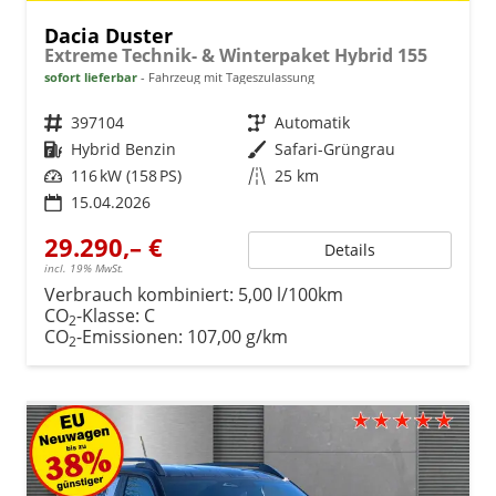
Dacia Duster
Extreme Technik- & Winterpaket Hybrid 155
sofort lieferbar
Fahrzeug mit Tageszulassung
Fahrzeugnr.
397104
Getriebe
Automatik
Kraftstoff
Hybrid Benzin
Außenfarbe
Safari-Grüngrau
Leistung
116 kW (158 PS)
Kilometerstand
25 km
15.04.2026
29.290,– €
Details
incl. 19% MwSt.
Verbrauch kombiniert:
5,00 l/100km
CO
-Klasse:
C
2
CO
-Emissionen:
107,00 g/km
2