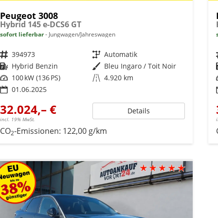
Peugeot 3008
Hybrid 145 e-DCS6 GT
sofort lieferbar
Jungwagen/Jahreswagen
Fahrzeugnr.
394973
Getriebe
Automatik
Kraftstoff
Hybrid Benzin
Außenfarbe
Bleu Ingaro / Toit Noir
Leistung
100 kW (136 PS)
Kilometerstand
4.920 km
01.06.2025
32.024,– €
Details
incl. 19% MwSt.
CO
-Emissionen:
122,00 g/km
2