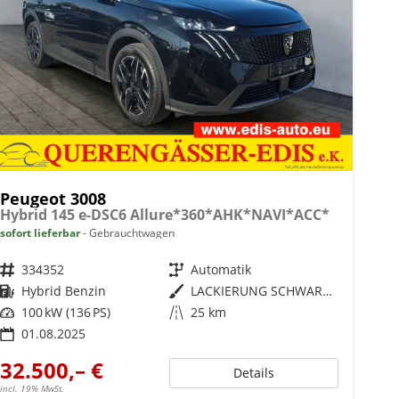
Peugeot 3008
Hybrid 145 e-DSC6 Allure*360*AHK*NAVI*ACC*
sofort lieferbar
Gebrauchtwagen
Fahrzeugnr.
334352
Getriebe
Automatik
Kraftstoff
Hybrid Benzin
Außenfarbe
LACKIERUNG SCHWARZ PERLA NERATYP AUSSENVERKLEIDUNG -LACKIERUNG
Leistung
100 kW (136 PS)
Kilometerstand
25 km
01.08.2025
32.500,– €
Details
incl. 19% MwSt.