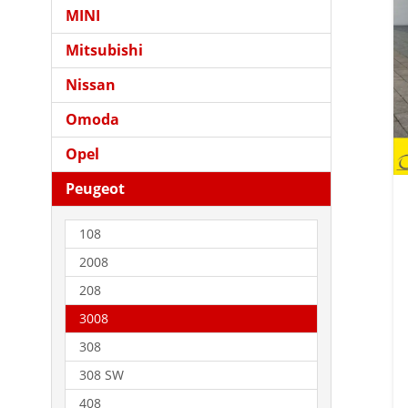
MINI
Mitsubishi
Nissan
Omoda
Opel
Peugeot
108
2008
208
3008
308
308 SW
408