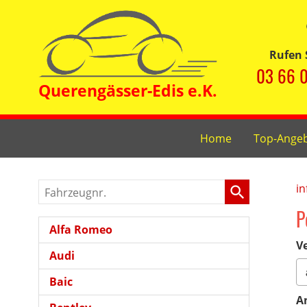
Rufen 
03 66 0
Home
Top-Ange
Fahrzeugnr.
in
P
Alfa Romeo
Ve
Audi
Baic
A