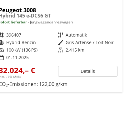
Peugeot 3008
Hybrid 145 e-DCS6 GT
sofort lieferbar
Jungwagen/Jahreswagen
Fahrzeugnr.
396407
Getriebe
Automatik
Kraftstoff
Hybrid Benzin
Außenfarbe
Gris Artense / Toit Noir
Leistung
100 kW (136 PS)
Kilometerstand
2.415 km
01.11.2025
32.024,– €
Details
incl. 19% MwSt.
CO
-Emissionen:
122,00 g/km
2