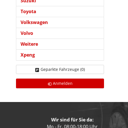
Suzuki
Toyota
Volkswagen
Volvo
Weitere
Xpeng
Geparkte Fahrzeuge (
0
)
Anmelden
Wir sind für Sie da:
Mo - Fr. 08:00-18:00 Uhr