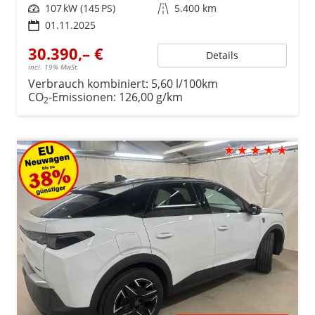
Leistung
107 kW (145 PS)
Kilometerstand
5.400 km
01.11.2025
30.390,– €
Details
incl. 19% MwSt.
Verbrauch kombiniert:
5,60 l/100km
CO
-Emissionen:
126,00 g/km
2