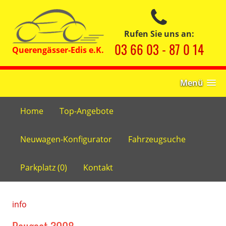
Rufen Sie uns an:
03 66 03 - 87 0 14
Menü
Home
Top-Angebote
Neuwagen-Konfigurator
Fahrzeugsuche
Parkplatz (
0
)
Kontakt
info