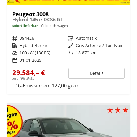
Peugeot 3008
Hybrid 145 e-DCS6 GT
sofort lieferbar
Gebrauchtwagen
Fahrzeugnr.
394426
Getriebe
Automatik
Kraftstoff
Hybrid Benzin
Außenfarbe
Gris Artense / Toit Noir
Leistung
100 kW (136 PS)
Kilometerstand
18.870 km
01.01.2025
29.584,– €
Details
incl. 19% MwSt.
CO
-Emissionen:
127,00 g/km
2