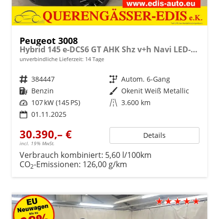
Peugeot 3008
Hybrid 145 e-DCS6 GT AHK Shz v+h Navi LED-Pixel
unverbindliche Lieferzeit:
14 Tage
Fahrzeugnr.
384447
Getriebe
Autom. 6-Gang
Kraftstoff
Benzin
Außenfarbe
Okenit Weiß Metallic
Leistung
107 kW (145 PS)
Kilometerstand
3.600 km
01.11.2025
30.390,– €
Details
incl. 19% MwSt.
Verbrauch kombiniert:
5,60 l/100km
CO
-Emissionen:
126,00 g/km
2