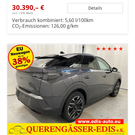
30.390,– €
Details
incl. 19% MwSt.
Verbrauch kombiniert:
5,60 l/100km
CO
-Emissionen:
126,00 g/km
2