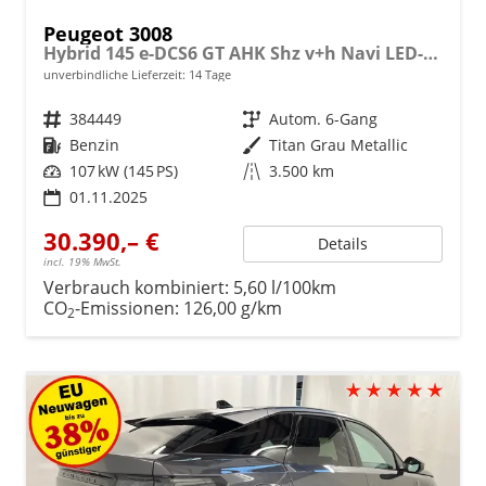
Peugeot 3008
Hybrid 145 e-DCS6 GT AHK Shz v+h Navi LED-Pixel
unverbindliche Lieferzeit:
14 Tage
Fahrzeugnr.
384449
Getriebe
Autom. 6-Gang
Kraftstoff
Benzin
Außenfarbe
Titan Grau Metallic
Leistung
107 kW (145 PS)
Kilometerstand
3.500 km
01.11.2025
30.390,– €
Details
incl. 19% MwSt.
Verbrauch kombiniert:
5,60 l/100km
CO
-Emissionen:
126,00 g/km
2