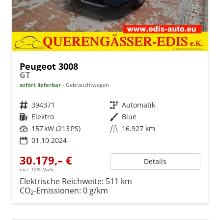
Peugeot 3008
GT
sofort lieferbar
Gebrauchtwagen
Fahrzeugnr.
394371
Getriebe
Automatik
Kraftstoff
Elektro
Außenfarbe
Blue
Leistung
157 kW (213 PS)
Kilometerstand
16.927 km
01.10.2024
30.179,– €
Details
incl. 19% MwSt.
Elektrische Reichweite:
511 km
CO
-Emissionen:
0 g/km
2