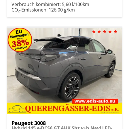
Verbrauch kombiniert:
5,60 l/100km
CO
-Emissionen:
126,00 g/km
2
Peugeot 3008
Hybrid 145 e-DCS6 GT AHK Shz v+h Navi LED-Pixel