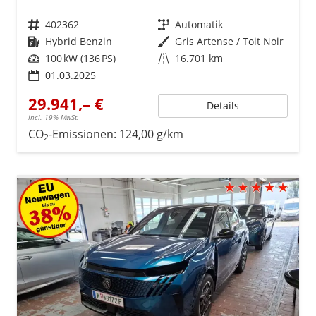
Fahrzeugnr.
402362
Getriebe
Automatik
Kraftstoff
Hybrid Benzin
Außenfarbe
Gris Artense / Toit Noir
Leistung
100 kW (136 PS)
Kilometerstand
16.701 km
01.03.2025
29.941,– €
Details
incl. 19% MwSt.
CO
-Emissionen:
124,00 g/km
2