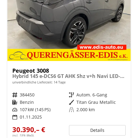
Peugeot 3008
Hybrid 145 e-DCS6 GT AHK Shz v+h Navi LED-Pixel
unverbindliche Lieferzeit:
14 Tage
Fahrzeugnr.
384450
Getriebe
Autom. 6-Gang
Kraftstoff
Benzin
Außenfarbe
Titan Grau Metallic
Leistung
107 kW (145 PS)
Kilometerstand
2.000 km
01.11.2025
30.390,– €
Details
incl. 19% MwSt.