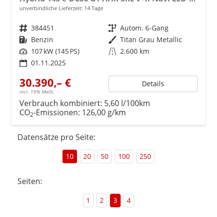
unverbindliche Lieferzeit:
14 Tage
Fahrzeugnr.
384451
Getriebe
Autom. 6-Gang
Kraftstoff
Benzin
Außenfarbe
Titan Grau Metallic
Leistung
107 kW (145 PS)
Kilometerstand
2.600 km
01.11.2025
30.390,– €
Details
incl. 19% MwSt.
Verbrauch kombiniert:
5,60 l/100km
CO
-Emissionen:
126,00 g/km
2
Datensätze pro Seite:
10
20
50
100
250
Seiten:
1
2
3
4