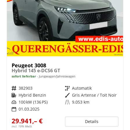
Peugeot 3008
Hybrid 145 e-DCS6 GT
sofort lieferbar
Jungwagen/Jahreswagen
Fahrzeugnr.
382903
Getriebe
Automatik
Kraftstoff
Hybrid Benzin
Außenfarbe
Gris Artense / Toit Noir
Leistung
100 kW (136 PS)
Kilometerstand
9.053 km
01.03.2025
29.941,– €
Details
incl. 19% MwSt.