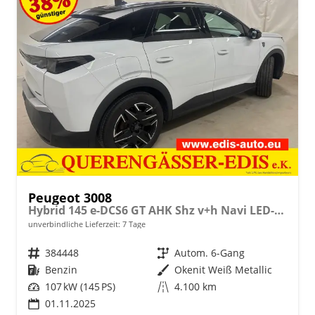
Peugeot 3008
Hybrid 145 e-DCS6 GT AHK Shz v+h Navi LED-Pixel
unverbindliche Lieferzeit:
7 Tage
Fahrzeugnr.
384448
Getriebe
Autom. 6-Gang
Kraftstoff
Benzin
Außenfarbe
Okenit Weiß Metallic
Leistung
107 kW (145 PS)
Kilometerstand
4.100 km
01.11.2025