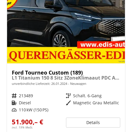
Ford Tourneo Custom (189)
L1 Titanium 150 8 Sitz 3ZoneKlimaaut PDC AdaptTemp Totw SHZ LMF Kamera NAVI AHK
unverbindliche Lieferzeit:
26.01.2024
Neuwagen
Fahrzeugnr.
213489
Getriebe
Schalt. 6-Gang
Kraftstoff
Diesel
Außenfarbe
Magnetic Grau Metallic
Leistung
110 kW (150 PS)
51.900,– €
Details
incl. 19% MwSt.