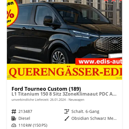
Ford Tourneo Custom (189)
L1 Titanium 150 8 Sitz 3ZoneKlimaaut PDC AdaptTemp Totw SHZ LMF Kamera NAVI AHK
unverbindliche Lieferzeit:
26.01.2024
Neuwagen
Fahrzeugnr.
213487
Getriebe
Schalt. 6-Gang
Kraftstoff
Diesel
Außenfarbe
Obsidian Schwarz Metallic
Leistung
110 kW (150 PS)