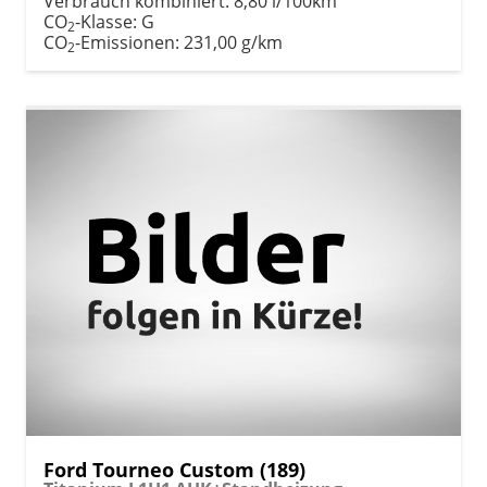
Verbrauch kombiniert:
8,80 l/100km
CO
-Klasse:
G
2
CO
-Emissionen:
231,00 g/km
2
Ford Tourneo Custom (189)