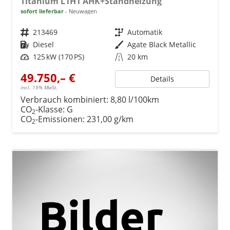
Titanium L1H1 AHK+Standheizung
sofort lieferbar
Neuwagen
Fahrzeugnr.
213469
Getriebe
Automatik
Kraftstoff
Diesel
Außenfarbe
Agate Black Metallic
Leistung
125 kW (170 PS)
Kilometerstand
20 km
49.750,– €
Details
incl. 19% MwSt.
Verbrauch kombiniert:
8,80 l/100km
CO
-Klasse:
G
2
CO
-Emissionen:
231,00 g/km
2