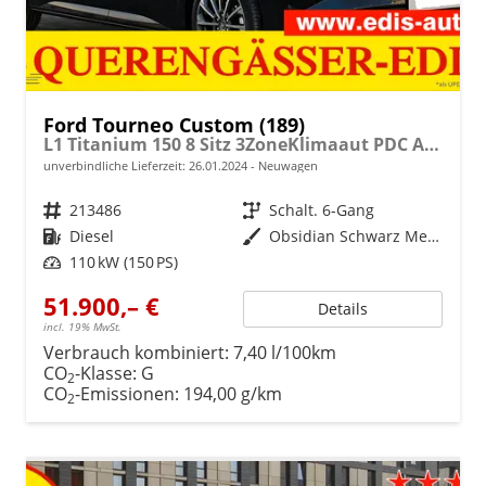
Ford Tourneo Custom (189)
L1 Titanium 150 8 Sitz 3ZoneKlimaaut PDC AdaptTemp Totw SHZ LMF Kamera NAVI AHK
unverbindliche Lieferzeit:
26.01.2024
Neuwagen
Fahrzeugnr.
213486
Getriebe
Schalt. 6-Gang
Kraftstoff
Diesel
Außenfarbe
Obsidian Schwarz Metallic
Leistung
110 kW (150 PS)
51.900,– €
Details
incl. 19% MwSt.
Verbrauch kombiniert:
7,40 l/100km
CO
-Klasse:
G
2
CO
-Emissionen:
194,00 g/km
2