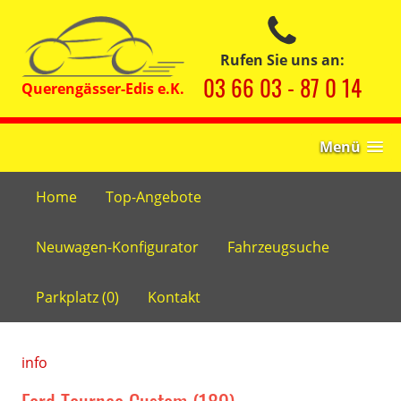
Rufen Sie uns an:
03 66 03 - 87 0 14
Menü
Home
Top-Angebote
Neuwagen-Konfigurator
Fahrzeugsuche
Parkplatz (
0
)
Kontakt
info