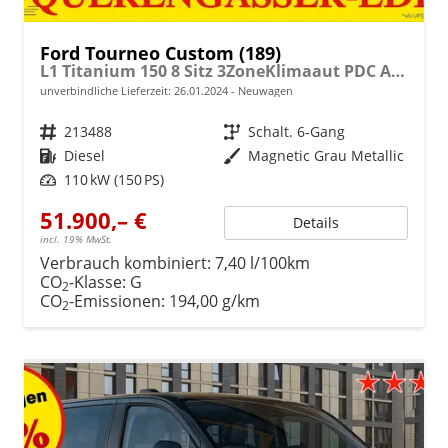
Ford Tourneo Custom (189)
L1 Titanium 150 8 Sitz 3ZoneKlimaaut PDC AdaptTemp Totw SHZ LMF Kamera NAVI AHK
unverbindliche Lieferzeit:
26.01.2024
Neuwagen
Fahrzeugnr.
213488
Getriebe
Schalt. 6-Gang
Kraftstoff
Diesel
Außenfarbe
Magnetic Grau Metallic
Leistung
110 kW (150 PS)
51.900,– €
Details
incl. 19% MwSt.
Verbrauch kombiniert:
7,40 l/100km
CO
-Klasse:
G
2
CO
-Emissionen:
194,00 g/km
2