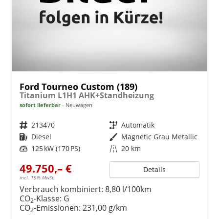
Ford Tourneo Custom (189)
Titanium L1H1 AHK+Standheizung
sofort lieferbar
Neuwagen
Fahrzeugnr.
213470
Getriebe
Automatik
Kraftstoff
Diesel
Außenfarbe
Magnetic Grau Metallic
Leistung
125 kW (170 PS)
Kilometerstand
20 km
49.750,– €
Details
incl. 19% MwSt.
Verbrauch kombiniert:
8,80 l/100km
CO
-Klasse:
G
2
CO
-Emissionen:
231,00 g/km
2