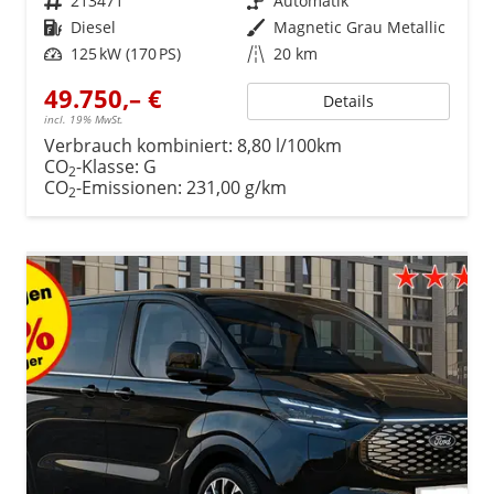
Fahrzeugnr.
213471
Getriebe
Automatik
Kraftstoff
Diesel
Außenfarbe
Magnetic Grau Metallic
Leistung
125 kW (170 PS)
Kilometerstand
20 km
49.750,– €
Details
incl. 19% MwSt.
Verbrauch kombiniert:
8,80 l/100km
CO
-Klasse:
G
2
CO
-Emissionen:
231,00 g/km
2