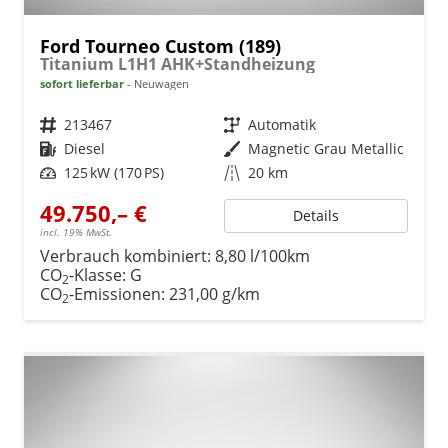
Ford Tourneo Custom (189)
Titanium L1H1 AHK+Standheizung
sofort lieferbar
Neuwagen
Fahrzeugnr.
213467
Getriebe
Automatik
Kraftstoff
Diesel
Außenfarbe
Magnetic Grau Metallic
Leistung
125 kW (170 PS)
Kilometerstand
20 km
49.750,– €
Details
incl. 19% MwSt.
Verbrauch kombiniert:
8,80 l/100km
CO
-Klasse:
G
2
CO
-Emissionen:
231,00 g/km
2