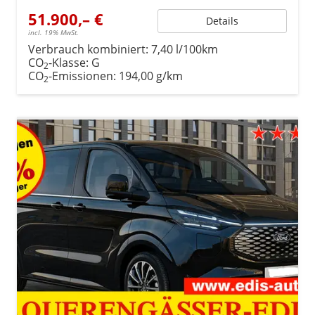
51.900,– €
Details
incl. 19% MwSt.
Verbrauch kombiniert:
7,40 l/100km
CO
-Klasse:
G
2
CO
-Emissionen:
194,00 g/km
2