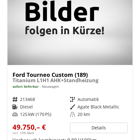
Ford Tourneo Custom (189)
Titanium L1H1 AHK+Standheizung
sofort lieferbar
Neuwagen
Fahrzeugnr.
213468
Getriebe
Automatik
Kraftstoff
Diesel
Außenfarbe
Agate Black Metallic
Leistung
125 kW (170 PS)
Kilometerstand
20 km
49.750,– €
Details
incl. 19% MwSt.