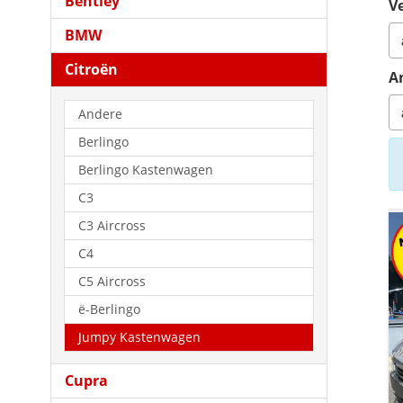
Bentley
Ve
BMW
Citroën
A
Andere
Berlingo
Berlingo Kastenwagen
C3
C3 Aircross
C4
C5 Aircross
ë-Berlingo
Jumpy Kastenwagen
Cupra