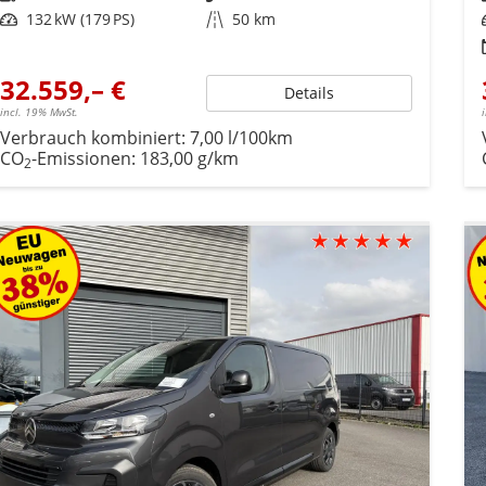
Leistung
132 kW (179 PS)
Kilometerstand
50 km
32.559,– €
Details
incl. 19% MwSt.
Verbrauch kombiniert:
7,00 l/100km
CO
-Emissionen:
183,00 g/km
2