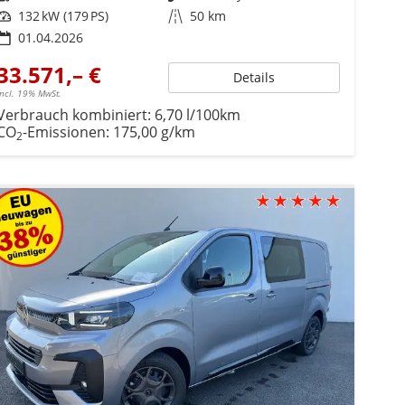
Leistung
132 kW (179 PS)
Kilometerstand
50 km
01.04.2026
33.571,– €
Details
incl. 19% MwSt.
Verbrauch kombiniert:
6,70 l/100km
CO
-Emissionen:
175,00 g/km
2