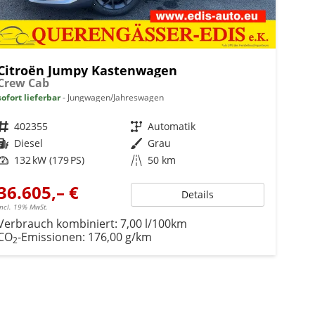
Citroën Jumpy Kastenwagen
Crew Cab
sofort lieferbar
Jungwagen/Jahreswagen
Fahrzeugnr.
402355
Getriebe
Automatik
Kraftstoff
Diesel
Außenfarbe
Grau
Leistung
132 kW (179 PS)
Kilometerstand
50 km
36.605,– €
Details
incl. 19% MwSt.
Verbrauch kombiniert:
7,00 l/100km
CO
-Emissionen:
176,00 g/km
2