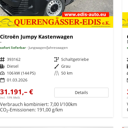
Citroën Jumpy Kastenwagen
-
sofort lieferbar
Jungwagen/Jahreswagen
Fahrzeugnr.
393162
Getriebe
Schaltgetriebe
Kraftstoff
Diesel
Außenfarbe
Grau
Leistung
106 kW (144 PS)
Kilometerstand
50 km
01.03.2026
31.191,– €
Details
incl. 19% MwSt.
Verbrauch kombiniert:
7,00 l/100km
CO
-Emissionen:
191,00 g/km
2