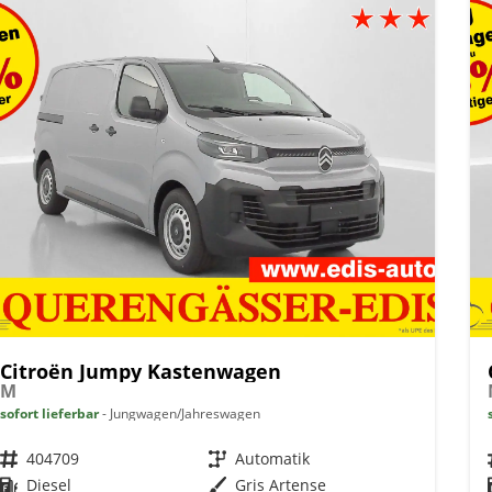
Citroën Jumpy Kastenwagen
M
sofort lieferbar
Jungwagen/Jahreswagen
Fahrzeugnr.
404709
Getriebe
Automatik
Kraftstoff
Diesel
Außenfarbe
Gris Artense