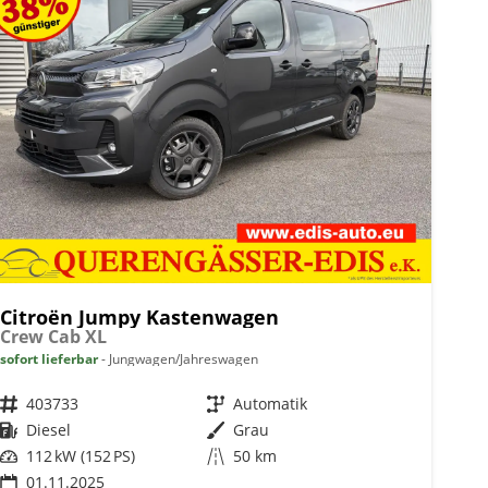
Citroën Jumpy Kastenwagen
Crew Cab XL
sofort lieferbar
Jungwagen/Jahreswagen
Fahrzeugnr.
403733
Getriebe
Automatik
Kraftstoff
Diesel
Außenfarbe
Grau
Leistung
112 kW (152 PS)
Kilometerstand
50 km
01.11.2025