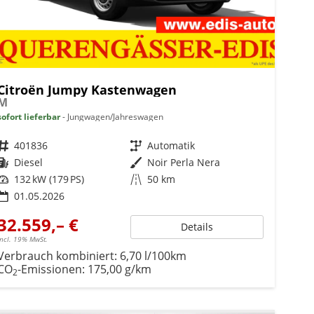
Citroën Jumpy Kastenwagen
M
sofort lieferbar
Jungwagen/Jahreswagen
Fahrzeugnr.
401836
Getriebe
Automatik
Kraftstoff
Diesel
Außenfarbe
Noir Perla Nera
Leistung
132 kW (179 PS)
Kilometerstand
50 km
01.05.2026
32.559,– €
Details
incl. 19% MwSt.
Verbrauch kombiniert:
6,70 l/100km
CO
-Emissionen:
175,00 g/km
2