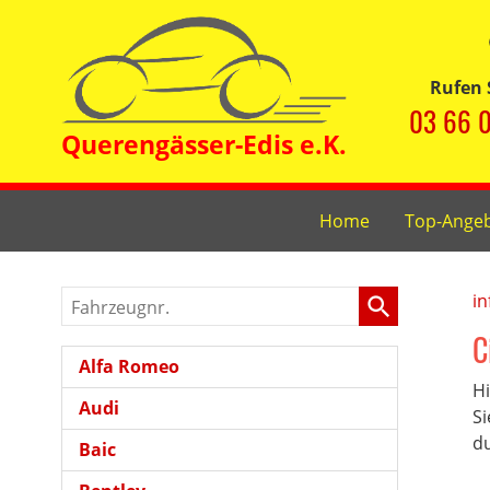
Rufen 
03 66 0
Home
Top-Ange
Fahrzeugnr.
in
C
Alfa Romeo
Hi
Audi
Si
du
Baic