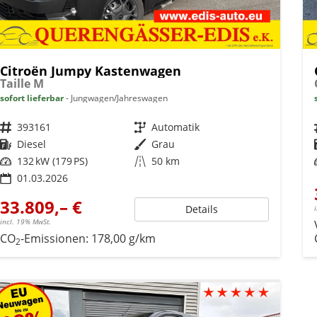
Citroën Jumpy Kastenwagen
Taille M
sofort lieferbar
Jungwagen/Jahreswagen
Fahrzeugnr.
393161
Getriebe
Automatik
Kraftstoff
Diesel
Außenfarbe
Grau
Leistung
132 kW (179 PS)
Kilometerstand
50 km
01.03.2026
33.809,– €
Details
incl. 19% MwSt.
CO
-Emissionen:
178,00 g/km
2