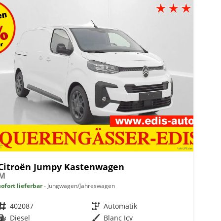
Citroën Jumpy Kastenwagen
M
sofort lieferbar
Jungwagen/Jahreswagen
Fahrzeugnr.
402087
Getriebe
Automatik
Kraftstoff
Diesel
Außenfarbe
Blanc Icy