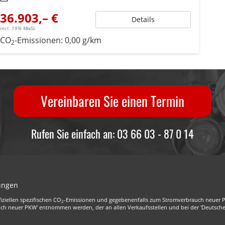
36.903,– €
Details
incl. 19% MwSt.
CO
-Emissionen:
0,00 g/km
2
Vereinbaren Sie einen Termin
Rufen Sie einfach an: 03 66 03 - 87 0 14
lungen
iziellen spezifischen CO
-Emissionen und gegebenenfalls zum Stromverbrauch neuer PKW
2
uch neuer PKW' entnommen werden, der an allen Verkaufsstellen und bei der 'Deutsche