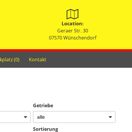
Location:
Geraer Str. 30
07570 Wünschendorf
kplatz (
0
)
Kontakt
Getriebe
Sortierung