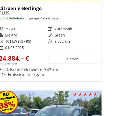
Citroën ë-Berlingo
PLUS
sofort lieferbar
Jungwagen/Jahreswagen
Fahrzeugnr.
396419
Getriebe
Automatik
Kraftstoff
Elektro
Außenfarbe
Green
Leistung
101 kW (137 PS)
Kilometerstand
9.532 km
01.06.2025
24.884,– €
Details
incl. 19% MwSt.
Elektrische Reichweite:
343 km
CO
-Emissionen:
0 g/km
2