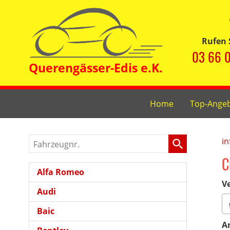
Rufen 
03 66 0
Home
Top-Ange
Fahrzeugnr.
in
C
Alfa Romeo
Ve
Audi
Baic
A