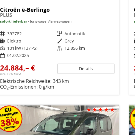
Citroën ë-Berlingo
PLUS
sofort lieferbar
Jungwagen/Jahreswagen
Fahrzeugnr.
392782
Getriebe
Automatik
Kraftstoff
Elektro
Außenfarbe
Grey
Leistung
101 kW (137 PS)
Kilometerstand
12.856 km
01.02.2025
24.884,– €
Details
incl. 19% MwSt.
Elektrische Reichweite:
343 km
CO
-Emissionen:
0 g/km
2