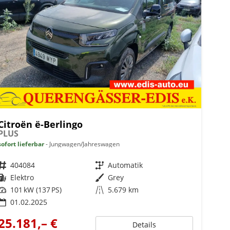
Citroën ë-Berlingo
PLUS
sofort lieferbar
Jungwagen/Jahreswagen
Fahrzeugnr.
404084
Getriebe
Automatik
Kraftstoff
Elektro
Außenfarbe
Grey
Leistung
101 kW (137 PS)
Kilometerstand
5.679 km
01.02.2025
25.181,– €
Details