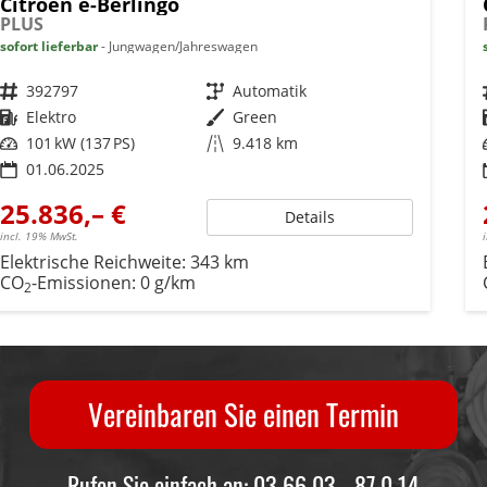
Citroën ë-Berlingo
PLUS
sofort lieferbar
Jungwagen/Jahreswagen
Fahrzeugnr.
392797
Getriebe
Automatik
Kraftstoff
Elektro
Außenfarbe
Green
Leistung
101 kW (137 PS)
Kilometerstand
9.418 km
01.06.2025
25.836,– €
Details
incl. 19% MwSt.
Elektrische Reichweite:
343 km
CO
-Emissionen:
0 g/km
2
Vereinbaren Sie einen Termin
Rufen Sie einfach an: 03 66 03 - 87 0 14