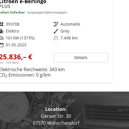
Citroën ë-Berlingo
PLUS
sofort lieferbar
Jungwagen/Jahreswagen
Fahrzeugnr.
393708
Getriebe
Automatik
Kraftstoff
Elektro
Außenfarbe
Grey
Leistung
101 kW (137 PS)
Kilometerstand
7.498 km
01.05.2025
25.836,– €
Details
incl. 19% MwSt.
Elektrische Reichweite:
343 km
CO
-Emissionen:
0 g/km
2
Location:
Geraer Str. 30
07570 Wünschendorf