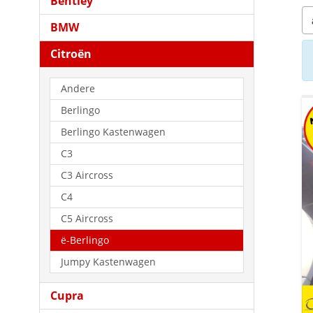
Bentley
BMW
Citroën
Andere
Berlingo
Berlingo Kastenwagen
C3
C3 Aircross
C4
C5 Aircross
ë-Berlingo
Jumpy Kastenwagen
Cupra