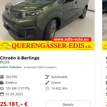
Citroën ë-Berlingo
PLUS
sofort lieferbar
Jungwagen/Jahreswagen
Fahrzeugnr.
392795
Getriebe
Automatik
Kraftstoff
Elektro
Außenfarbe
Green
Leistung
101 kW (137 PS)
Kilometerstand
14.622 km
01.05.2025
25.181,– €
Details