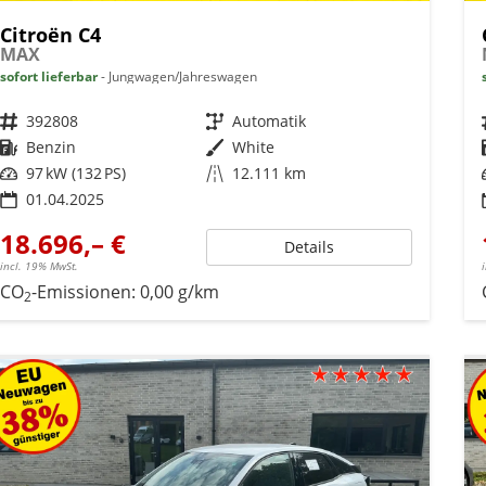
Citroën C4
MAX
sofort lieferbar
Jungwagen/Jahreswagen
Fahrzeugnr.
392808
Getriebe
Automatik
Kraftstoff
Benzin
Außenfarbe
White
Leistung
97 kW (132 PS)
Kilometerstand
12.111 km
01.04.2025
18.696,– €
Details
incl. 19% MwSt.
CO
-Emissionen:
0,00 g/km
2