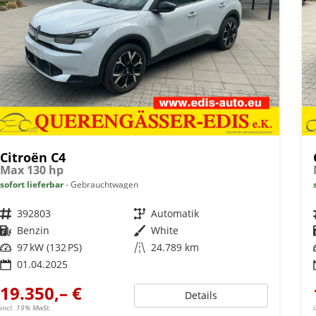
Citroën C4
Max 130 hp
sofort lieferbar
Gebrauchtwagen
Fahrzeugnr.
392803
Getriebe
Automatik
Kraftstoff
Benzin
Außenfarbe
White
Leistung
97 kW (132 PS)
Kilometerstand
24.789 km
01.04.2025
19.350,– €
Details
incl. 19% MwSt.