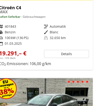
Citroën C4
MAX
sofort lieferbar
Gebrauchtwagen
Fahrzeugnr.
401843
Getriebe
Automatik
Kraftstoff
Benzin
Außenfarbe
Blanc
Leistung
100 kW (136 PS)
Kilometerstand
32.650 km
01.03.2025
19.291,– €
Details
incl. 19% MwSt.
CO
-Emissionen:
106,00 g/km
2