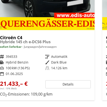
Citroën C4
Hybride 145 ch e-DCS6 Plus
sofort lieferbar
Jungwagen/Jahreswagen
Fahrzeugnr.
394533
Getriebe
Automatik
Kraftstoff
Hybrid Benzin
Außenfarbe
Dark Blue
Leistung
100 kW (136 PS)
Kilometerstand
14.126 km
01.06.2025
21.433,– €
Details
incl. 19% MwSt.
CO
-Emissionen:
109,00 g/km
2