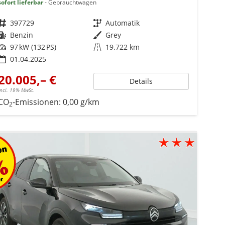
sofort lieferbar
Gebrauchtwagen
Fahrzeugnr.
397729
Getriebe
Automatik
Kraftstoff
Benzin
Außenfarbe
Grey
Leistung
97 kW (132 PS)
Kilometerstand
19.722 km
01.04.2025
20.005,– €
Details
incl. 19% MwSt.
CO
-Emissionen:
0,00 g/km
2