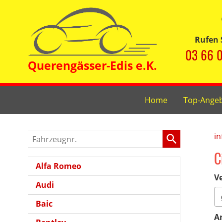
Rufen 
03 66 0
Home
Top-Ange
Fahrzeugnr.
in
C
Alfa Romeo
Ve
Audi
Baic
A