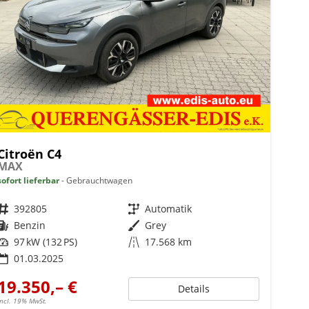
Citroën C4
MAX
sofort lieferbar
Gebrauchtwagen
Fahrzeugnr.
392805
Getriebe
Automatik
Kraftstoff
Benzin
Außenfarbe
Grey
Leistung
97 kW (132 PS)
Kilometerstand
17.568 km
01.03.2025
19.350,– €
Details
incl. 19% MwSt.