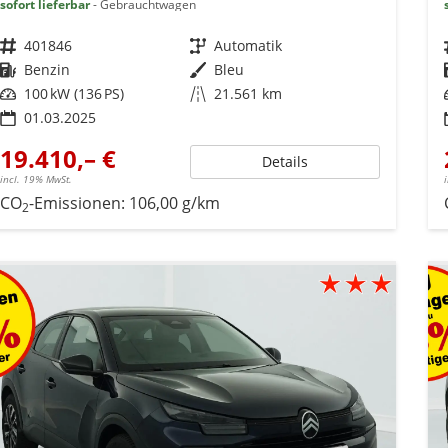
sofort lieferbar
Gebrauchtwagen
Fahrzeugnr.
401846
Getriebe
Automatik
Kraftstoff
Benzin
Außenfarbe
Bleu
Leistung
100 kW (136 PS)
Kilometerstand
21.561 km
01.03.2025
19.410,– €
Details
incl. 19% MwSt.
CO
-Emissionen:
106,00 g/km
2