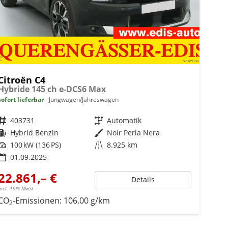
Citroën C4
Hybride 145 ch e-DCS6 Max
sofort lieferbar
Jungwagen/Jahreswagen
Fahrzeugnr.
403731
Getriebe
Automatik
Kraftstoff
Hybrid Benzin
Außenfarbe
Noir Perla Nera
Leistung
100 kW (136 PS)
Kilometerstand
8.925 km
01.09.2025
22.861,– €
Details
incl. 19% MwSt.
CO
-Emissionen:
106,00 g/km
2