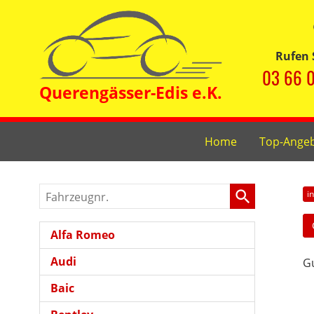
Rufen 
03 66 0
Home
Top-Ange
Fahrzeugnr.
i
Alfa Romeo
Audi
Gu
Baic