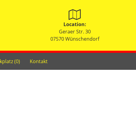
Location:
Geraer Str. 30
07570 Wünschendorf
kplatz (
0
)
Kontakt