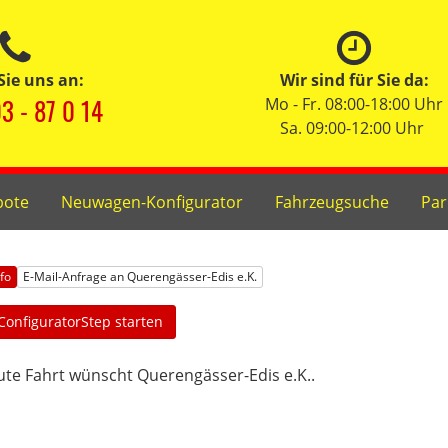
Sie uns an:
Wir sind für Sie da:
3 - 87 0 14
Mo - Fr. 08:00-18:00 Uhr
Sa. 09:00-12:00 Uhr
bote
Neuwagen-Konfigurator
Fahrzeugsuche
Par
nfo
E-Mail-Anfrage an Querengässer-Edis e.K.
ConfiguratorStep starten
te Fahrt wünscht Querengässer-Edis e.K..