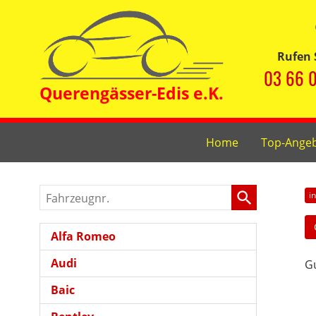
Rufen 
03 66 0
Home
Top-Ange
Fahrzeugnr.
i
Alfa Romeo
Audi
Gu
Baic