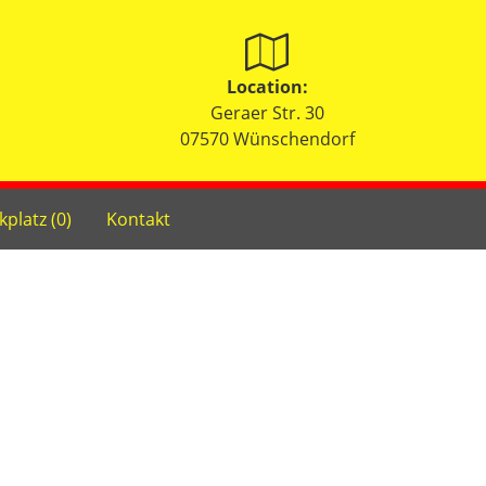
Location:
Geraer Str. 30
07570 Wünschendorf
kplatz (
0
)
Kontakt