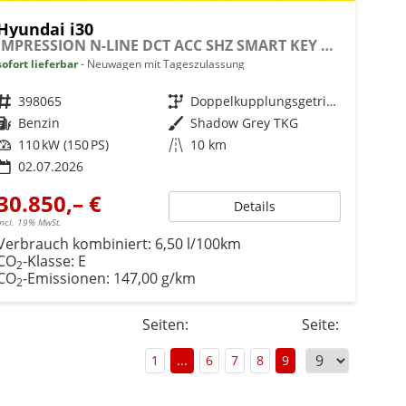
Hyundai i30
IMPRESSION N-LINE DCT ACC SHZ SMART KEY BSD MEMORY
sofort lieferbar
Neuwagen mit Tageszulassung
Fahrzeugnr.
398065
Getriebe
Doppelkupplungsgetriebe (DSG)
Kraftstoff
Benzin
Außenfarbe
Shadow Grey TKG
Leistung
110 kW (150 PS)
Kilometerstand
10 km
02.07.2026
30.850,– €
Details
incl. 19% MwSt.
Verbrauch kombiniert:
6,50 l/100km
CO
-Klasse:
E
2
CO
-Emissionen:
147,00 g/km
2
Seiten:
Seite:
1
...
6
7
8
9