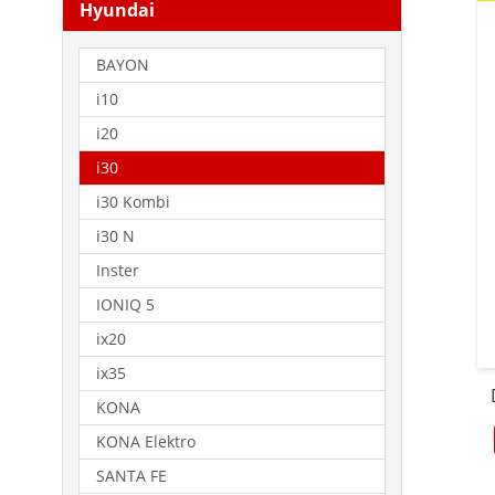
Hyundai
BAYON
i10
i20
i30
i30 Kombi
i30 N
Inster
IONIQ 5
ix20
ix35
KONA
KONA Elektro
SANTA FE