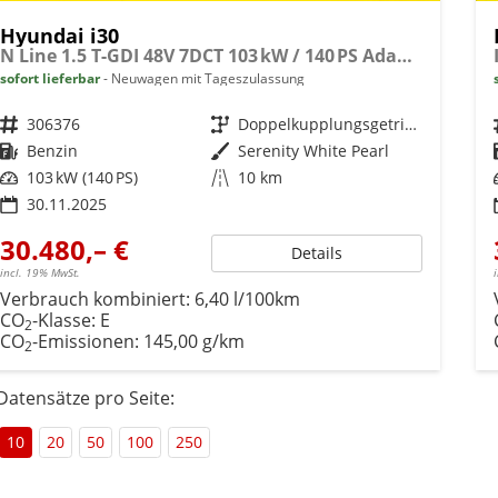
Hyundai i30
N Line 1.5 T-GDI 48V 7DCT 103 kW / 140 PS Adaptiver Tempomat, Toter-Winkel-Assistent, 2-Zonen Klimaautomatik, Lenkradheizung, Sitzheizung, Navigationssystem, Radio DAB, Apple CarPlay, Android Auto, Induktionsladen, 18" Leichtmetallfelgen, uvm.
sofort lieferbar
Neuwagen mit Tageszulassung
Fahrzeugnr.
306376
Getriebe
Doppelkupplungsgetriebe (DSG)
Kraftstoff
Benzin
Außenfarbe
Serenity White Pearl
Leistung
103 kW (140 PS)
Kilometerstand
10 km
30.11.2025
30.480,– €
Details
incl. 19% MwSt.
Verbrauch kombiniert:
6,40 l/100km
CO
-Klasse:
E
2
CO
-Emissionen:
145,00 g/km
2
Datensätze pro Seite:
10
20
50
100
250