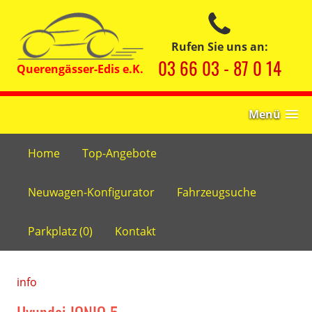
Rufen Sie uns an:
03 66 03 - 87 0 14
Menü
Home
Top-Angebote
Neuwagen-Konfigurator
Fahrzeugsuche
Parkplatz (
0
)
Kontakt
info