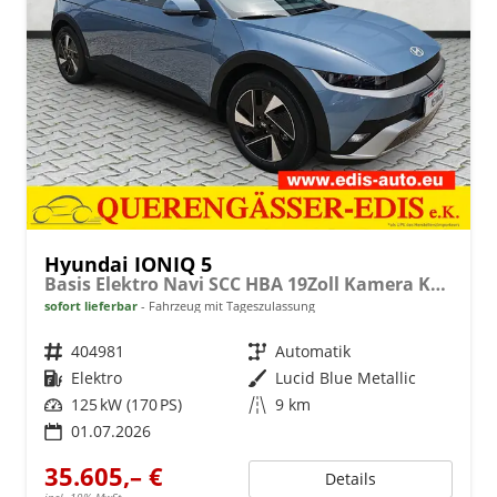
Hyundai IONIQ 5
Basis Elektro Navi SCC HBA 19Zoll Kamera Keyless
sofort lieferbar
Fahrzeug mit Tageszulassung
Fahrzeugnr.
404981
Getriebe
Automatik
Kraftstoff
Elektro
Außenfarbe
Lucid Blue Metallic
Leistung
125 kW (170 PS)
Kilometerstand
9 km
01.07.2026
35.605,– €
Details
incl. 19% MwSt.