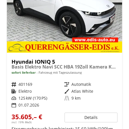
Hyundai IONIQ 5
Basis Elektro Navi SCC HBA 19Zoll Kamera Keyless
sofort lieferbar
Fahrzeug mit Tageszulassung
Fahrzeugnr.
401169
Getriebe
Automatik
Kraftstoff
Elektro
Außenfarbe
Atlas White
Leistung
125 kW (170 PS)
Kilometerstand
9 km
01.07.2026
35.605,– €
Details
incl. 19% MwSt.
Stromverbrauch kombiniert:
15,60 kWh/100km