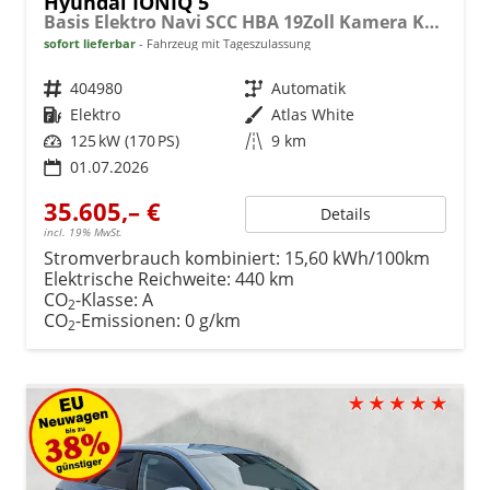
Hyundai IONIQ 5
Basis Elektro Navi SCC HBA 19Zoll Kamera Keyless
sofort lieferbar
Fahrzeug mit Tageszulassung
Fahrzeugnr.
404980
Getriebe
Automatik
Kraftstoff
Elektro
Außenfarbe
Atlas White
Leistung
125 kW (170 PS)
Kilometerstand
9 km
01.07.2026
35.605,– €
Details
incl. 19% MwSt.
Stromverbrauch kombiniert:
15,60 kWh/100km
Elektrische Reichweite:
440 km
CO
-Klasse:
A
2
CO
-Emissionen:
0 g/km
2