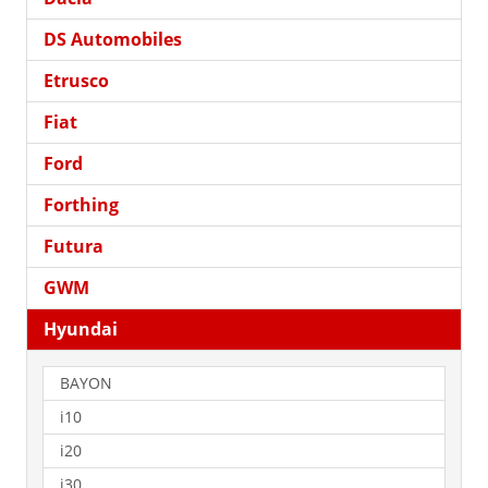
DS Automobiles
Etrusco
Fiat
Ford
Forthing
Futura
GWM
Hyundai
BAYON
i10
i20
i30