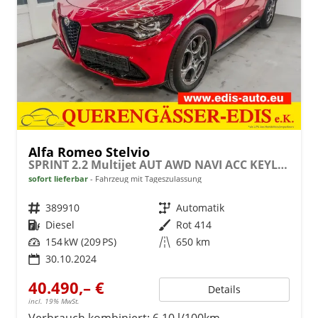
Alfa Romeo Stelvio
SPRINT 2.2 Multijet AUT AWD NAVI ACC KEYLESS RFK
sofort lieferbar
Fahrzeug mit Tageszulassung
Fahrzeugnr.
389910
Getriebe
Automatik
Kraftstoff
Diesel
Außenfarbe
Rot 414
Leistung
154 kW (209 PS)
Kilometerstand
650 km
30.10.2024
40.490,– €
Details
incl. 19% MwSt.
Verbrauch kombiniert:
6,10 l/100km