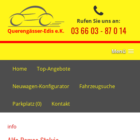
Rufen Sie uns an:
03 66 03 - 87 0 14
Menü
Home
Top-Angebote
Neuwagen-Konfigurator
Fahrzeugsuche
Parkplatz (
0
)
Kontakt
info