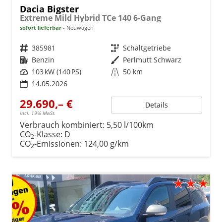
Dacia Bigster
Extreme Mild Hybrid TCe 140 6-Gang
sofort lieferbar
Neuwagen
Fahrzeugnr.
385981
Getriebe
Schaltgetriebe
Kraftstoff
Benzin
Außenfarbe
Perlmutt Schwarz
Leistung
103 kW (140 PS)
Kilometerstand
50 km
14.05.2026
29.690,– €
Details
incl. 19% MwSt.
Verbrauch kombiniert:
5,50 l/100km
CO
-Klasse:
D
2
CO
-Emissionen:
124,00 g/km
2