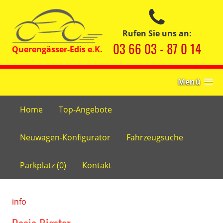
Rufen Sie uns an:
03 66 03 - 87 0 14
Menü
Home
Top-Angebote
Neuwagen-Konfigurator
Fahrzeugsuche
Parkplatz (
0
)
Kontakt
info