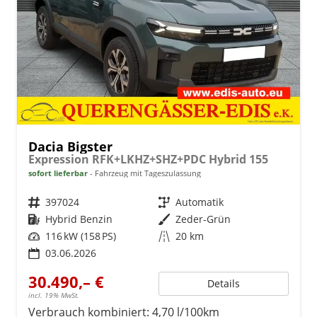
Dacia Bigster
Expression RFK+LKHZ+SHZ+PDC Hybrid 155
sofort lieferbar
Fahrzeug mit Tageszulassung
Fahrzeugnr.
397024
Getriebe
Automatik
Kraftstoff
Hybrid Benzin
Außenfarbe
Zeder-Grün
Leistung
116 kW (158 PS)
Kilometerstand
20 km
03.06.2026
30.490,– €
Details
incl. 19% MwSt.
Verbrauch kombiniert:
4,70 l/100km