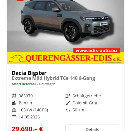
Dacia Bigster
Extreme Mild Hybrid TCe 140 6-Gang
sofort lieferbar
Neuwagen
Fahrzeugnr.
385979
Getriebe
Schaltgetriebe
Kraftstoff
Benzin
Außenfarbe
Dolomit Grau
Leistung
103 kW (140 PS)
Kilometerstand
50 km
14.05.2026
29.690,– €
Details