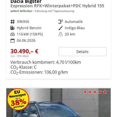
Dacia Bigster
Expression RFK+Winterpaket+PDC Hybrid 155
sofort lieferbar
Fahrzeug mit Tageszulassung
Fahrzeugnr.
396956
Getriebe
Automatik
Kraftstoff
Hybrid Benzin
Außenfarbe
Indigo-Blau
Leistung
116 kW (158 PS)
Kilometerstand
20 km
04.06.2026
30.490,– €
Details
incl. 19% MwSt.
Verbrauch kombiniert:
4,70 l/100km
CO
-Klasse:
C
2
CO
-Emissionen:
106,00 g/km
2