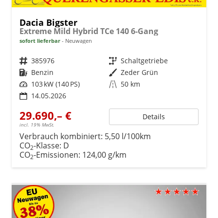
Dacia Bigster
Extreme Mild Hybrid TCe 140 6-Gang
sofort lieferbar
Neuwagen
Fahrzeugnr.
385976
Getriebe
Schaltgetriebe
Kraftstoff
Benzin
Außenfarbe
Zeder Grün
Leistung
103 kW (140 PS)
Kilometerstand
50 km
14.05.2026
29.690,– €
Details
incl. 19% MwSt.
Verbrauch kombiniert:
5,50 l/100km
CO
-Klasse:
D
2
CO
-Emissionen:
124,00 g/km
2