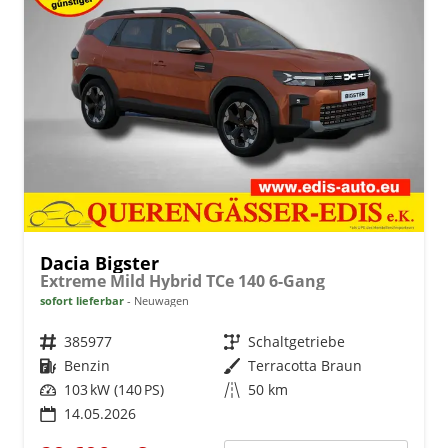
Dacia Bigster
Extreme Mild Hybrid TCe 140 6-Gang
sofort lieferbar
Neuwagen
Fahrzeugnr.
385977
Getriebe
Schaltgetriebe
Kraftstoff
Benzin
Außenfarbe
Terracotta Braun
Leistung
103 kW (140 PS)
Kilometerstand
50 km
14.05.2026