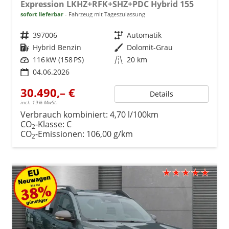
Expression LKHZ+RFK+SHZ+PDC Hybrid 155
sofort lieferbar
Fahrzeug mit Tageszulassung
Fahrzeugnr.
397006
Getriebe
Automatik
Kraftstoff
Hybrid Benzin
Außenfarbe
Dolomit-Grau
Leistung
116 kW (158 PS)
Kilometerstand
20 km
04.06.2026
30.490,– €
Details
incl. 19% MwSt.
Verbrauch kombiniert:
4,70 l/100km
CO
-Klasse:
C
2
CO
-Emissionen:
106,00 g/km
2