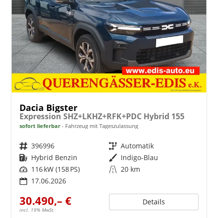
Dacia Bigster
Expression SHZ+LKHZ+RFK+PDC Hybrid 155
sofort lieferbar
Fahrzeug mit Tageszulassung
Fahrzeugnr.
396996
Getriebe
Automatik
Kraftstoff
Hybrid Benzin
Außenfarbe
Indigo-Blau
Leistung
116 kW (158 PS)
Kilometerstand
20 km
17.06.2026
30.490,– €
Details
incl. 19% MwSt.