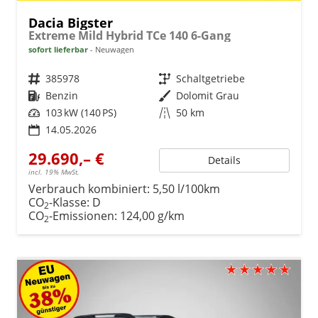
Dacia Bigster
Extreme Mild Hybrid TCe 140 6-Gang
sofort lieferbar
Neuwagen
Fahrzeugnr.
385978
Getriebe
Schaltgetriebe
Kraftstoff
Benzin
Außenfarbe
Dolomit Grau
Leistung
103 kW (140 PS)
Kilometerstand
50 km
14.05.2026
29.690,– €
Details
incl. 19% MwSt.
Verbrauch kombiniert:
5,50 l/100km
CO
-Klasse:
D
2
CO
-Emissionen:
124,00 g/km
2