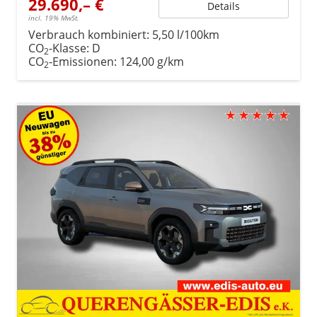
29.690,– €
Details
incl. 19% MwSt.
Verbrauch kombiniert:
5,50 l/100km
CO
-Klasse:
D
2
CO
-Emissionen:
124,00 g/km
2