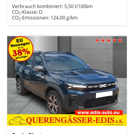
Verbrauch kombiniert:
5,50 l/100km
CO
-Klasse:
D
2
CO
-Emissionen:
124,00 g/km
2