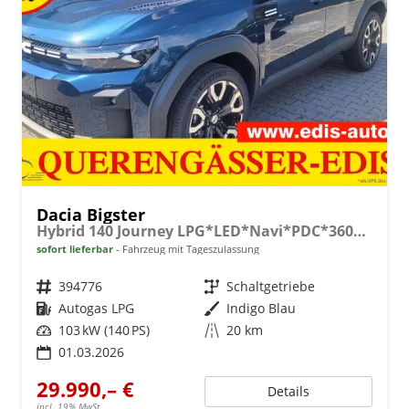
Dacia Bigster
Hybrid 140 Journey LPG*LED*Navi*PDC*360*Shzg*SD*19"
sofort lieferbar
Fahrzeug mit Tageszulassung
Fahrzeugnr.
394776
Getriebe
Schaltgetriebe
Kraftstoff
Autogas LPG
Außenfarbe
Indigo Blau
Leistung
103 kW (140 PS)
Kilometerstand
20 km
01.03.2026
29.990,– €
Details
incl. 19% MwSt.