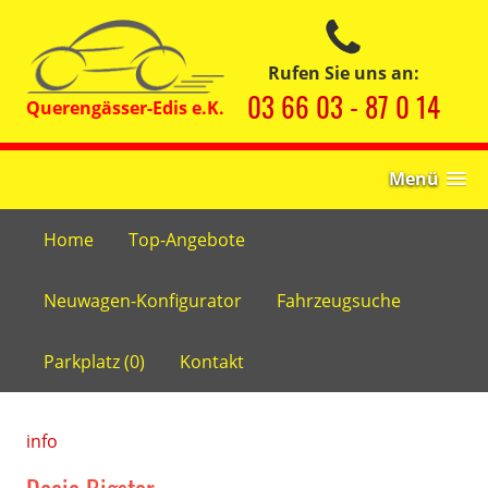
Rufen Sie uns an:
03 66 03 - 87 0 14
Menü
Home
Top-Angebote
Neuwagen-Konfigurator
Fahrzeugsuche
Parkplatz (
0
)
Kontakt
info