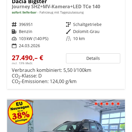
Dacia Bigster
Journey SHZ+MV-Kamera+LED TCe 140
sofort lieferbar
Fahrzeug mit Tageszulassung
Fahrzeugnr.
396951
Getriebe
Schaltgetriebe
Kraftstoff
Benzin
Außenfarbe
Dolomit-Grau
Leistung
103 kW (140 PS)
Kilometerstand
10 km
24.03.2026
27.490,– €
Details
incl. 19% MwSt.
Verbrauch kombiniert:
5,50 l/100km
CO
-Klasse:
D
2
CO
-Emissionen:
124,00 g/km
2