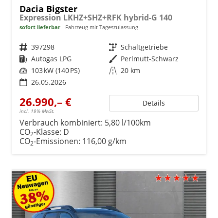
Dacia Bigster
Expression LKHZ+SHZ+RFK hybrid-G 140
sofort lieferbar
Fahrzeug mit Tageszulassung
Fahrzeugnr.
397298
Getriebe
Schaltgetriebe
Kraftstoff
Autogas LPG
Außenfarbe
Perlmutt-Schwarz
Leistung
103 kW (140 PS)
Kilometerstand
20 km
26.05.2026
26.990,– €
Details
incl. 19% MwSt.
Verbrauch kombiniert:
5,80 l/100km
CO
-Klasse:
D
2
CO
-Emissionen:
116,00 g/km
2