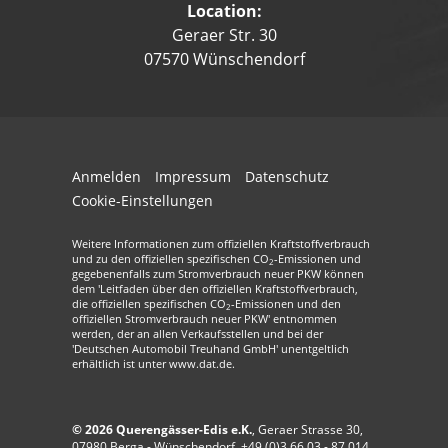
Location:
Geraer Str. 30
07570 Wünschendorf
Anmelden
Impressum
Datenschutz
Cookie-Einstellungen
Weitere Informationen zum offiziellen Kraftstoffverbrauch
und zu den offiziellen spezifischen CO
-Emissionen und
2
gegebenenfalls zum Stromverbrauch neuer PKW können
dem 'Leitfaden über den offiziellen Kraftstoffverbrauch,
die offiziellen spezifischen CO
-Emissionen und den
2
offiziellen Stromverbrauch neuer PKW' entnommen
werden, der an allen Verkaufsstellen und bei der
'Deutschen Automobil Treuhand GmbH' unentgeltlich
erhältlich ist unter www.dat.de.
© 2026
Querengässer-Edis e.K.
,
Geraer Strasse 30
,
07980
Berga - Wünschendorf,
+49 (0)3 66 03 - 87 014