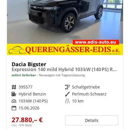
Dacia Bigster
Expression 140 mild Hybrid 103 kW (140 PS) Radio, DAB, Sitzheizung, Lenkradheizung, 2-Zonen-Klimaautomatik, Rückfahrkamera, Lichtsensor, Regensensor, 17 Zoll Leichtmetallräder, uvm.
sofort lieferbar
Neuwagen mit Tageszulassung
Fahrzeugnr.
395577
Getriebe
Schaltgetriebe
Kraftstoff
Hybrid Benzin
Außenfarbe
Perlmutt-Schwarz
Leistung
103 kW (140 PS)
Kilometerstand
10 km
15.06.2026
27.880,– €
Details
incl. 19% MwSt.