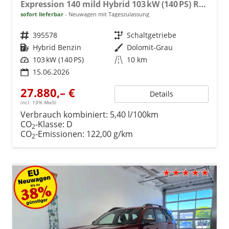
Expression 140 mild Hybrid 103 kW (140 PS) Radio, DAB, Sitzheizung, Lenkradheizung, 2-Zonen-Klimaautomatik, Rückfahrkamera, Lichtsensor, Regensensor, 17 Zoll Leichtmetallräder, uvm.
sofort lieferbar
Neuwagen mit Tageszulassung
Fahrzeugnr.
395578
Getriebe
Schaltgetriebe
Kraftstoff
Hybrid Benzin
Außenfarbe
Dolomit-Grau
Leistung
103 kW (140 PS)
Kilometerstand
10 km
15.06.2026
27.880,– €
Details
incl. 19% MwSt.
Verbrauch kombiniert:
5,40 l/100km
CO
-Klasse:
D
2
CO
-Emissionen:
122,00 g/km
2