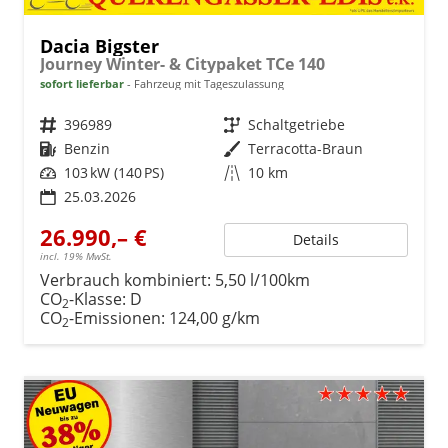
Dacia Bigster
Journey Winter- & Citypaket TCe 140
sofort lieferbar
Fahrzeug mit Tageszulassung
Fahrzeugnr.
396989
Getriebe
Schaltgetriebe
Kraftstoff
Benzin
Außenfarbe
Terracotta-Braun
Leistung
103 kW (140 PS)
Kilometerstand
10 km
25.03.2026
26.990,– €
Details
incl. 19% MwSt.
Verbrauch kombiniert:
5,50 l/100km
CO
-Klasse:
D
2
CO
-Emissionen:
124,00 g/km
2