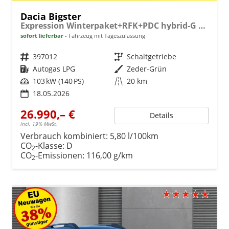
Dacia Bigster
Expression Winterpaket+RFK+PDC hybrid-G 140
sofort lieferbar
Fahrzeug mit Tageszulassung
Fahrzeugnr.
397012
Getriebe
Schaltgetriebe
Kraftstoff
Autogas LPG
Außenfarbe
Zeder-Grün
Leistung
103 kW (140 PS)
Kilometerstand
20 km
18.05.2026
26.990,– €
Details
incl. 19% MwSt.
Verbrauch kombiniert:
5,80 l/100km
CO
-Klasse:
D
2
CO
-Emissionen:
116,00 g/km
2