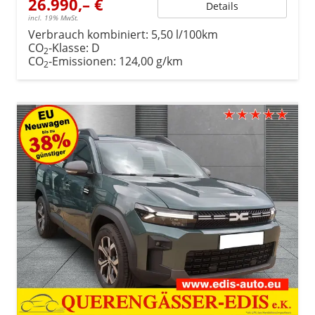
26.990,– €
Details
incl. 19% MwSt.
Verbrauch kombiniert:
5,50 l/100km
CO
-Klasse:
D
2
CO
-Emissionen:
124,00 g/km
2