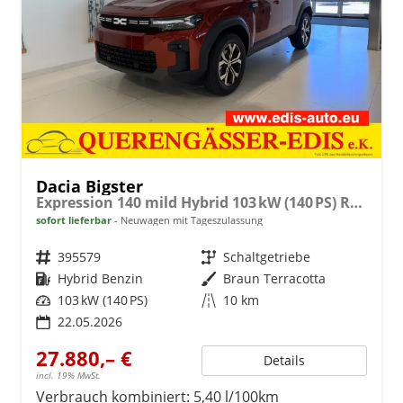
Dacia Bigster
Expression 140 mild Hybrid 103 kW (140 PS) Radio, DAB, Sitzheizung, Lenkradheizung, 2-Zonen-Klimaautomatik, Rückfahrkamera, Lichtsensor, Regensensor, 17 Zoll Leichtmetallräder, uvm.
sofort lieferbar
Neuwagen mit Tageszulassung
Fahrzeugnr.
395579
Getriebe
Schaltgetriebe
Kraftstoff
Hybrid Benzin
Außenfarbe
Braun Terracotta
Leistung
103 kW (140 PS)
Kilometerstand
10 km
22.05.2026
27.880,– €
Details
incl. 19% MwSt.
Verbrauch kombiniert:
5,40 l/100km