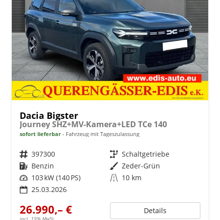
Dacia Bigster
Journey SHZ+MV-Kamera+LED TCe 140
sofort lieferbar
Fahrzeug mit Tageszulassung
Fahrzeugnr.
397300
Getriebe
Schaltgetriebe
Kraftstoff
Benzin
Außenfarbe
Zeder-Grün
Leistung
103 kW (140 PS)
Kilometerstand
10 km
25.03.2026
26.990,– €
Details
incl. 19% MwSt.