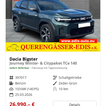
Dacia Bigster
Journey Winter- & Citypaket TCe 140
sofort lieferbar
Fahrzeug mit Tageszulassung
Fahrzeugnr.
397017
Getriebe
Schaltgetriebe
Kraftstoff
Benzin
Außenfarbe
Zeder-Grün
Leistung
103 kW (140 PS)
Kilometerstand
10 km
25.03.2026
26.990,– €
Details