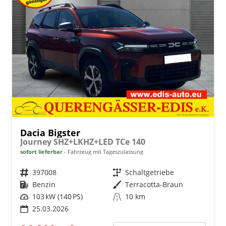
Dacia Bigster
Journey SHZ+LKHZ+LED TCe 140
sofort lieferbar
Fahrzeug mit Tageszulassung
Fahrzeugnr.
397008
Getriebe
Schaltgetriebe
Kraftstoff
Benzin
Außenfarbe
Terracotta-Braun
Leistung
103 kW (140 PS)
Kilometerstand
10 km
25.03.2026