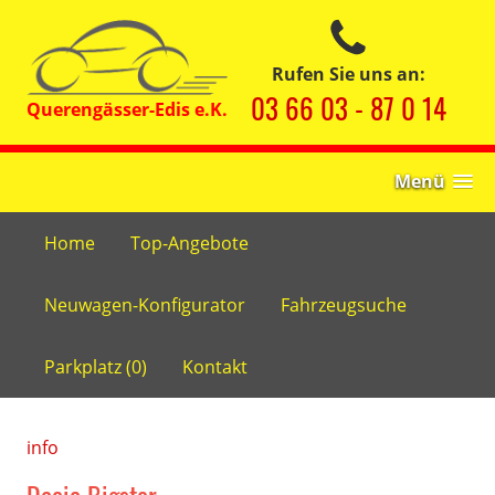
Rufen Sie uns an:
03 66 03 - 87 0 14
Menü
Home
Top-Angebote
Neuwagen-Konfigurator
Fahrzeugsuche
Parkplatz (
0
)
Kontakt
info