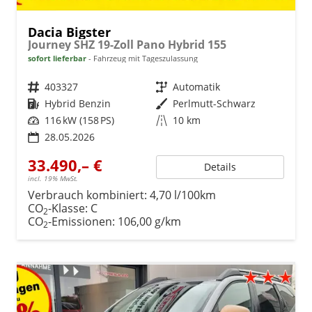
Dacia Bigster
Journey SHZ 19-Zoll Pano Hybrid 155
sofort lieferbar
Fahrzeug mit Tageszulassung
Fahrzeugnr.
403327
Getriebe
Automatik
Kraftstoff
Hybrid Benzin
Außenfarbe
Perlmutt-Schwarz
Leistung
116 kW (158 PS)
Kilometerstand
10 km
28.05.2026
33.490,– €
Details
incl. 19% MwSt.
Verbrauch kombiniert:
4,70 l/100km
CO
-Klasse:
C
2
CO
-Emissionen:
106,00 g/km
2