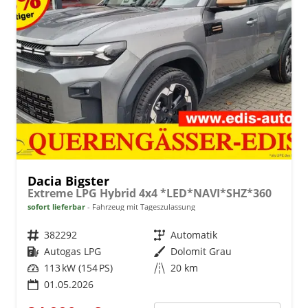
Dacia Bigster
Extreme LPG Hybrid 4x4 *LED*NAVI*SHZ*360
sofort lieferbar
Fahrzeug mit Tageszulassung
Fahrzeugnr.
382292
Getriebe
Automatik
Kraftstoff
Autogas LPG
Außenfarbe
Dolomit Grau
Leistung
113 kW (154 PS)
Kilometerstand
20 km
01.05.2026