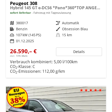
Peugeot 308
Hybrid 145 GT e-DCS6 *Pano*360*TOP ANGEBOT
sofort lieferbar
Fahrzeug mit Tageszulassung
Fahrzeugnr.
380017
Getriebe
Automatik
Kraftstoff
Benzin
Außenfarbe
Obsession Blau
Leistung
107 kW (145 PS)
Kilometerstand
15 km
01.12.2025
26.590,– €
Details
incl. 19% MwSt.
Verbrauch kombiniert:
5,00 l/100km
CO
-Klasse:
C
2
CO
-Emissionen:
112,00 g/km
2