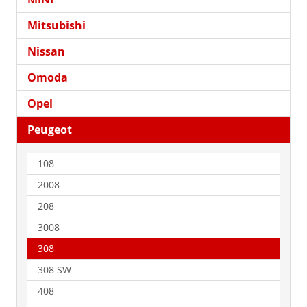
Mitsubishi
Nissan
Omoda
Opel
Peugeot
108
2008
208
3008
308
308 SW
408