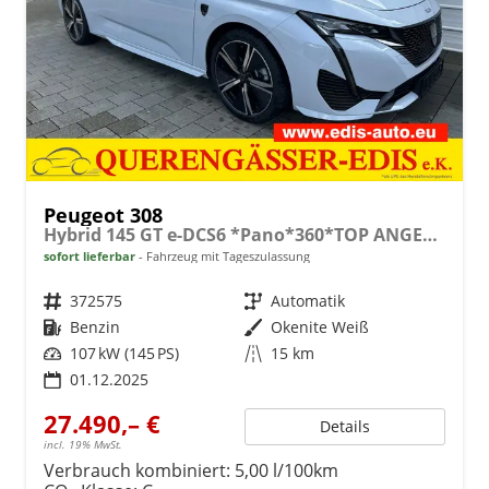
Peugeot 308
Hybrid 145 GT e-DCS6 *Pano*360*TOP ANGEBOT
sofort lieferbar
Fahrzeug mit Tageszulassung
Fahrzeugnr.
372575
Getriebe
Automatik
Kraftstoff
Benzin
Außenfarbe
Okenite Weiß
Leistung
107 kW (145 PS)
Kilometerstand
15 km
01.12.2025
27.490,– €
Details
incl. 19% MwSt.
Verbrauch kombiniert:
5,00 l/100km