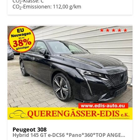
CO
-Klasse:
C
2
CO
-Emissionen:
112,00 g/km
2
Peugeot 308
Hybrid 145 GT e-DCS6 *Pano*360*TOP ANGEBOT