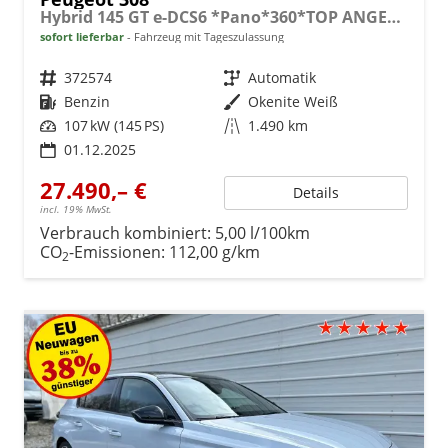
Hybrid 145 GT e-DCS6 *Pano*360*TOP ANGEBOT
sofort lieferbar
Fahrzeug mit Tageszulassung
Fahrzeugnr.
372574
Getriebe
Automatik
Kraftstoff
Benzin
Außenfarbe
Okenite Weiß
Leistung
107 kW (145 PS)
Kilometerstand
1.490 km
01.12.2025
27.490,– €
Details
incl. 19% MwSt.
Verbrauch kombiniert:
5,00 l/100km
CO
-Emissionen:
112,00 g/km
2