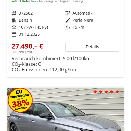
sofort lieferbar
Fahrzeug mit Tageszulassung
Fahrzeugnr.
372582
Getriebe
Automatik
Kraftstoff
Benzin
Außenfarbe
Perla Nera
Leistung
107 kW (145 PS)
Kilometerstand
15 km
01.12.2025
27.490,– €
Details
incl. 19% MwSt.
Verbrauch kombiniert:
5,00 l/100km
CO
-Klasse:
C
2
CO
-Emissionen:
112,00 g/km
2