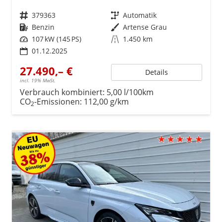
Fahrzeugnr.
379363
Getriebe
Automatik
Kraftstoff
Benzin
Außenfarbe
Artense Grau
Leistung
107 kW (145 PS)
Kilometerstand
1.450 km
01.12.2025
27.490,– €
Details
incl. 19% MwSt.
Verbrauch kombiniert:
5,00 l/100km
CO
-Emissionen:
112,00 g/km
2