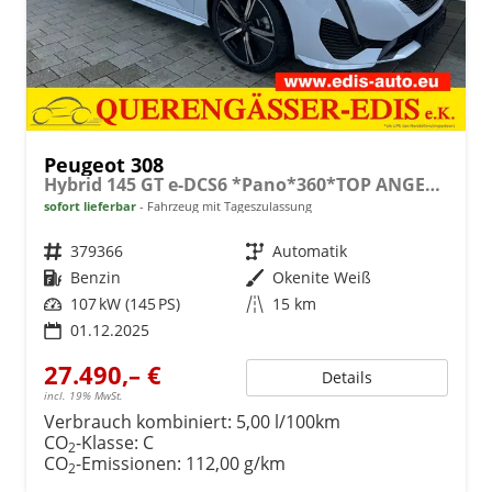
Peugeot 308
Hybrid 145 GT e-DCS6 *Pano*360*TOP ANGEBOT
sofort lieferbar
Fahrzeug mit Tageszulassung
Fahrzeugnr.
379366
Getriebe
Automatik
Kraftstoff
Benzin
Außenfarbe
Okenite Weiß
Leistung
107 kW (145 PS)
Kilometerstand
15 km
01.12.2025
27.490,– €
Details
incl. 19% MwSt.
Verbrauch kombiniert:
5,00 l/100km
CO
-Klasse:
C
2
CO
-Emissionen:
112,00 g/km
2