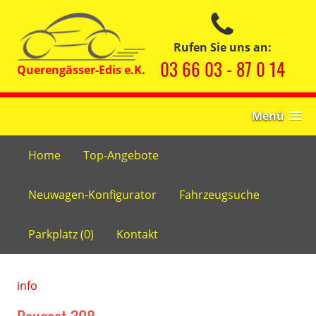
Rufen Sie uns an:
03 66 03 - 87 0 14
Menü
Home
Top-Angebote
Neuwagen-Konfigurator
Fahrzeugsuche
Parkplatz (
0
)
Kontakt
info