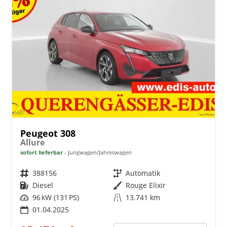
Peugeot 308
Allure
sofort lieferbar
Jungwagen/Jahreswagen
Fahrzeugnr.
388156
Getriebe
Automatik
Kraftstoff
Diesel
Außenfarbe
Rouge Elixir
Leistung
96 kW (131 PS)
Kilometerstand
13.741 km
01.04.2025