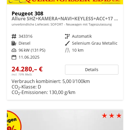
Peugeot 308
Allure SHZ+KAMERA+NAVI+KEYLESS+ACC+17 LM
unverbindliche Lieferzeit: SOFORT
Neuwagen mit Tageszulassung
Fahrzeugnr.
343316
Getriebe
Automatik
Kraftstoff
Diesel
Außenfarbe
Selenium Grau Metallic
Leistung
96 kW (131 PS)
Kilometerstand
10 km
11.06.2025
24.280,– €
Details
incl. 19% MwSt.
Verbrauch kombiniert:
5,00 l/100km
CO
-Klasse:
D
2
CO
-Emissionen:
130,00 g/km
2