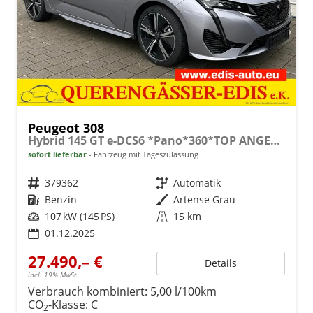
Peugeot 308
Hybrid 145 GT e-DCS6 *Pano*360*TOP ANGEBOT
sofort lieferbar
Fahrzeug mit Tageszulassung
Fahrzeugnr.
379362
Getriebe
Automatik
Kraftstoff
Benzin
Außenfarbe
Artense Grau
Leistung
107 kW (145 PS)
Kilometerstand
15 km
01.12.2025
27.490,– €
Details
incl. 19% MwSt.
Verbrauch kombiniert:
5,00 l/100km
CO
-Klasse:
C
2