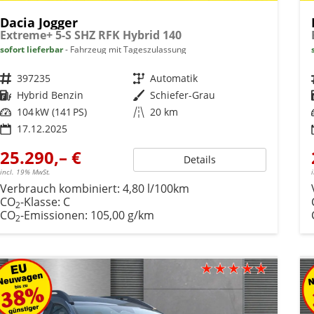
Dacia Jogger
Extreme+ 5-S SHZ RFK Hybrid 140
sofort lieferbar
Fahrzeug mit Tageszulassung
Fahrzeugnr.
397235
Getriebe
Automatik
Kraftstoff
Hybrid Benzin
Außenfarbe
Schiefer-Grau
Leistung
104 kW (141 PS)
Kilometerstand
20 km
17.12.2025
25.290,– €
Details
incl. 19% MwSt.
Verbrauch kombiniert:
4,80 l/100km
CO
-Klasse:
C
2
CO
-Emissionen:
105,00 g/km
2