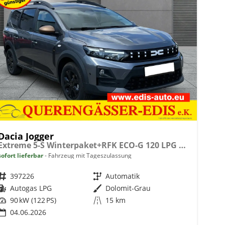
Dacia Jogger
Extreme 5-S Winterpaket+RFK ECO-G 120 LPG automatik
sofort lieferbar
Fahrzeug mit Tageszulassung
Fahrzeugnr.
397226
Getriebe
Automatik
Kraftstoff
Autogas LPG
Außenfarbe
Dolomit-Grau
Leistung
90 kW (122 PS)
Kilometerstand
15 km
04.06.2026