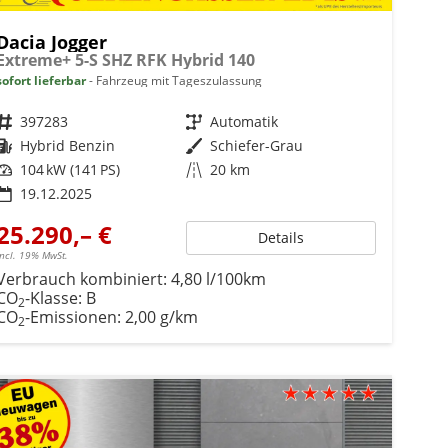
Dacia Jogger
Extreme+ 5-S SHZ RFK Hybrid 140
sofort lieferbar
Fahrzeug mit Tageszulassung
Fahrzeugnr.
397283
Getriebe
Automatik
Kraftstoff
Hybrid Benzin
Außenfarbe
Schiefer-Grau
Leistung
104 kW (141 PS)
Kilometerstand
20 km
19.12.2025
25.290,– €
Details
incl. 19% MwSt.
Verbrauch kombiniert:
4,80 l/100km
CO
-Klasse:
B
2
CO
-Emissionen:
2,00 g/km
2