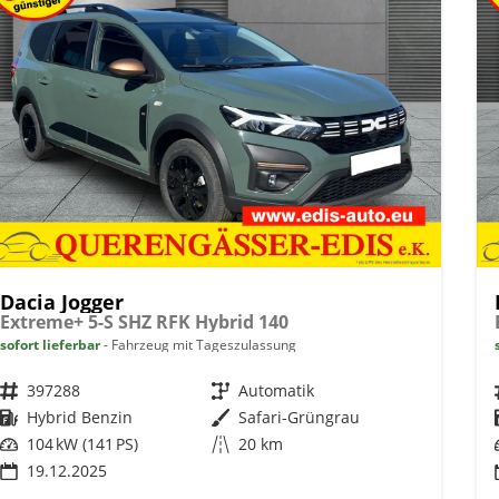
Dacia Jogger
Extreme+ 5-S SHZ RFK Hybrid 140
sofort lieferbar
Fahrzeug mit Tageszulassung
Fahrzeugnr.
397288
Getriebe
Automatik
Kraftstoff
Hybrid Benzin
Außenfarbe
Safari-Grüngrau
Leistung
104 kW (141 PS)
Kilometerstand
20 km
19.12.2025