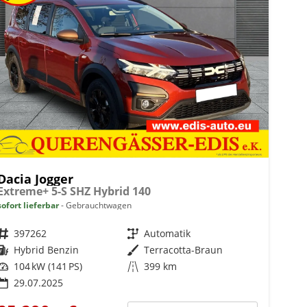
Dacia Jogger
Extreme+ 5-S SHZ Hybrid 140
sofort lieferbar
Gebrauchtwagen
Fahrzeugnr.
397262
Getriebe
Automatik
Kraftstoff
Hybrid Benzin
Außenfarbe
Terracotta-Braun
Leistung
104 kW (141 PS)
Kilometerstand
399 km
29.07.2025