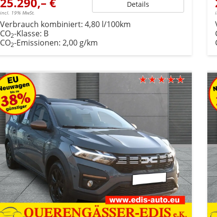
25.290,– €
Details
incl. 19% MwSt.
Verbrauch kombiniert:
4,80 l/100km
CO
-Klasse:
B
2
CO
-Emissionen:
2,00 g/km
2