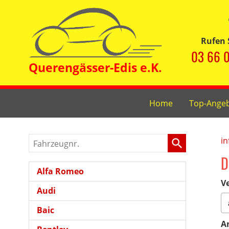
Rufen 
03 66 0
Home
Top-Ange
Fahrzeugnr.
in
D
Alfa Romeo
Ve
Audi
Baic
A