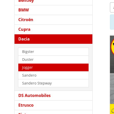
Bentley
BMW
Citroën
Cupra
Dacia
Bigster
Duster
Jogger
Sandero
Sandero Stepway
DS Automobiles
Etrusco