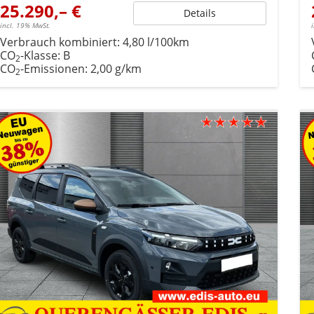
25.290,– €
Details
incl. 19% MwSt.
Verbrauch kombiniert:
4,80 l/100km
CO
-Klasse:
B
2
CO
-Emissionen:
2,00 g/km
2