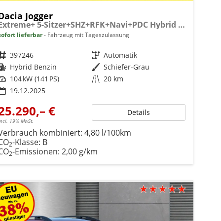
Dacia Jogger
Extreme+ 5-Sitzer+SHZ+RFK+Navi+PDC Hybrid 140
sofort lieferbar
Fahrzeug mit Tageszulassung
Fahrzeugnr.
397246
Getriebe
Automatik
Kraftstoff
Hybrid Benzin
Außenfarbe
Schiefer-Grau
Leistung
104 kW (141 PS)
Kilometerstand
20 km
19.12.2025
25.290,– €
Details
incl. 19% MwSt.
Verbrauch kombiniert:
4,80 l/100km
CO
-Klasse:
B
2
CO
-Emissionen:
2,00 g/km
2