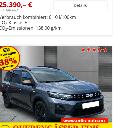
25.390,– €
Details
incl. 19% MwSt.
Verbrauch kombiniert:
6,10 l/100km
CO
-Klasse:
E
2
CO
-Emissionen:
138,00 g/km
2