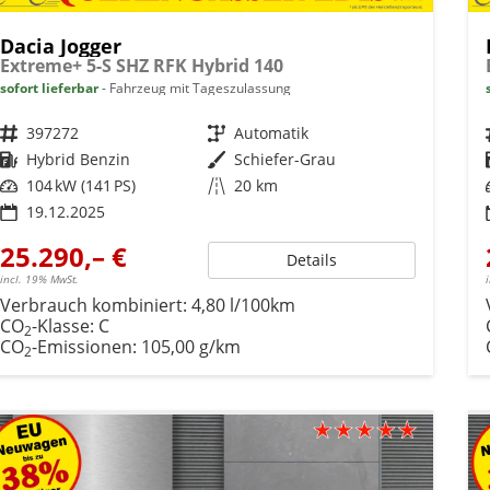
Dacia Jogger
Extreme+ 5-S SHZ RFK Hybrid 140
sofort lieferbar
Fahrzeug mit Tageszulassung
Fahrzeugnr.
397272
Getriebe
Automatik
Kraftstoff
Hybrid Benzin
Außenfarbe
Schiefer-Grau
Leistung
104 kW (141 PS)
Kilometerstand
20 km
19.12.2025
25.290,– €
Details
incl. 19% MwSt.
Verbrauch kombiniert:
4,80 l/100km
CO
-Klasse:
C
2
CO
-Emissionen:
105,00 g/km
2