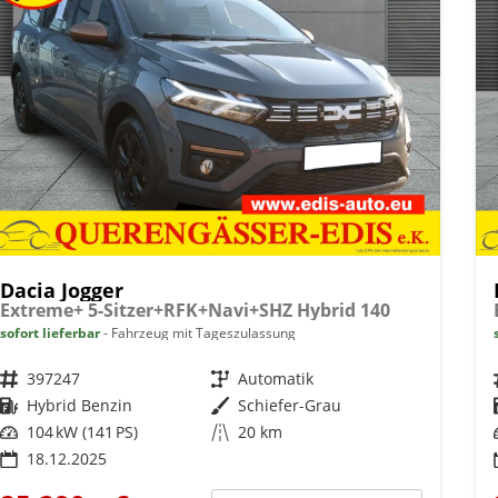
Dacia Jogger
Extreme+ 5-Sitzer+RFK+Navi+SHZ Hybrid 140
sofort lieferbar
Fahrzeug mit Tageszulassung
Fahrzeugnr.
397247
Getriebe
Automatik
Kraftstoff
Hybrid Benzin
Außenfarbe
Schiefer-Grau
Leistung
104 kW (141 PS)
Kilometerstand
20 km
18.12.2025