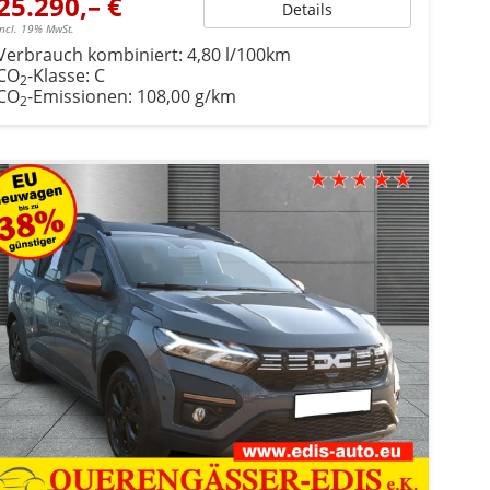
25.290,– €
Details
incl. 19% MwSt.
Verbrauch kombiniert:
4,80 l/100km
CO
-Klasse:
C
2
CO
-Emissionen:
108,00 g/km
2