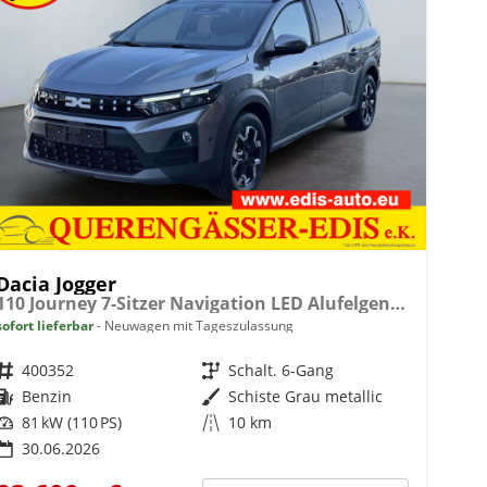
Dacia Jogger
110 Journey 7-Sitzer Navigation LED Alufelgen Sitzheizung Einparkhilfe Kamera 360° Keyless
sofort lieferbar
Neuwagen mit Tageszulassung
Fahrzeugnr.
400352
Getriebe
Schalt. 6-Gang
Kraftstoff
Benzin
Außenfarbe
Schiste Grau metallic
Leistung
81 kW (110 PS)
Kilometerstand
10 km
30.06.2026