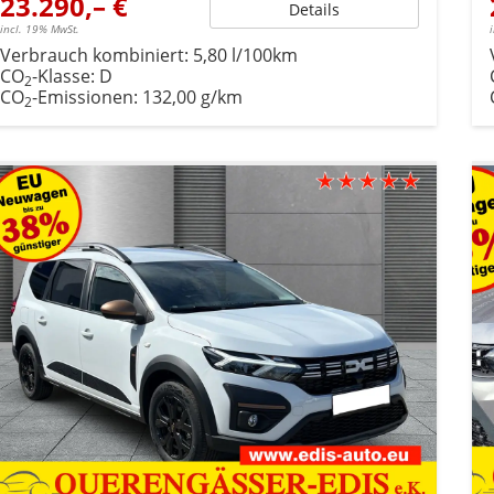
23.290,– €
Details
incl. 19% MwSt.
Verbrauch kombiniert:
5,80 l/100km
CO
-Klasse:
D
2
CO
-Emissionen:
132,00 g/km
2