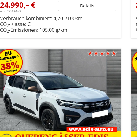
24.990,– €
Details
incl. 19% MwSt.
Verbrauch kombiniert:
4,70 l/100km
CO
-Klasse:
C
2
CO
-Emissionen:
105,00 g/km
2