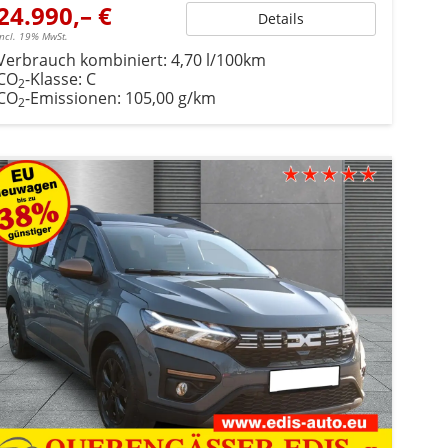
24.990,– €
Details
incl. 19% MwSt.
Verbrauch kombiniert:
4,70 l/100km
CO
-Klasse:
C
2
CO
-Emissionen:
105,00 g/km
2