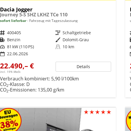
Dacia Jogger
Journey 5-S SHZ LKHZ TCe 110
sofort lieferbar
Fahrzeug mit Tageszulassung
Fahrzeugnr.
400405
Getriebe
Schaltgetriebe
Kraftstoff
Benzin
Außenfarbe
Dolomit-Grau
Leistung
81 kW (110 PS)
Kilometerstand
10 km
22.06.2026
22.490,– €
Details
incl. 19% MwSt.
Verbrauch kombiniert:
5,90 l/100km
CO
-Klasse:
D
2
CO
-Emissionen:
135,00 g/km
2