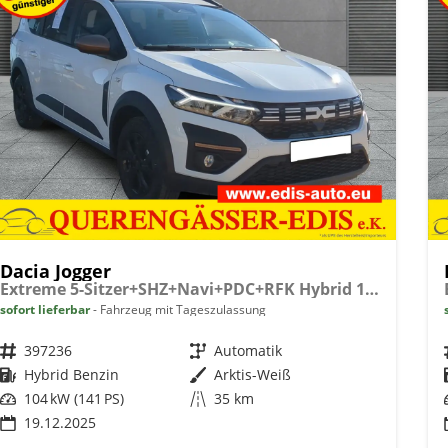
Dacia Jogger
Extreme 5-Sitzer+SHZ+Navi+PDC+RFK Hybrid 140
sofort lieferbar
Fahrzeug mit Tageszulassung
Fahrzeugnr.
397236
Getriebe
Automatik
Kraftstoff
Hybrid Benzin
Außenfarbe
Arktis-Weiß
Leistung
104 kW (141 PS)
Kilometerstand
35 km
19.12.2025