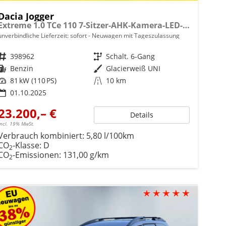
Dacia Jogger
Extreme 1.0 TCe 110 7-Sitzer-AHK-Kamera-LED-AppleCarPlay-AndroidAuto-Winter-Tempomat-Kessy-16''Alu-sofort
unverbindliche Lieferzeit: sofort
Neuwagen mit Tageszulassung
Fahrzeugnr.
398962
Getriebe
Schalt. 6-Gang
Kraftstoff
Benzin
Außenfarbe
Glacierweiß UNI
Leistung
81 kW (110 PS)
Kilometerstand
10 km
01.10.2025
23.200,– €
Details
incl. 19% MwSt.
Verbrauch kombiniert:
5,80 l/100km
CO
-Klasse:
D
2
CO
-Emissionen:
131,00 g/km
2