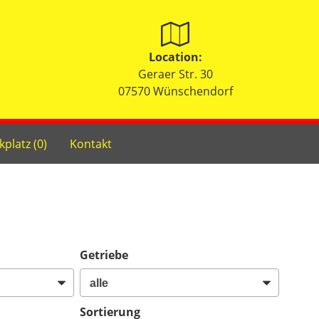
Location:
Geraer Str. 30
07570 Wünschendorf
kplatz (
0
)
Kontakt
Getriebe
Sortierung