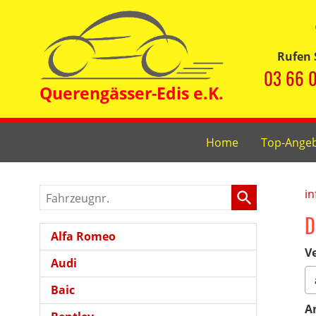
Rufen 
03 66 0
Home
Top-Ange
Fahrzeugnr.
in
D
Alfa Romeo
Ve
Audi
Baic
A