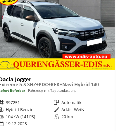
Dacia Jogger
Extreme 5-S SHZ+PDC+RFK+Navi Hybrid 140
sofort lieferbar
Fahrzeug mit Tageszulassung
Fahrzeugnr.
397251
Getriebe
Automatik
Kraftstoff
Hybrid Benzin
Außenfarbe
Arktis-Weiß
Leistung
104 kW (141 PS)
Kilometerstand
20 km
19.12.2025