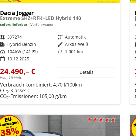
Dacia Jogger
Extreme SHZ+RFK+LED Hybrid 140
sofort lieferbar
Vorführwagen
Fahrzeugnr.
397274
Getriebe
Automatik
Kraftstoff
Hybrid Benzin
Außenfarbe
Arktis-Weiß
Leistung
104 kW (141 PS)
Kilometerstand
1.001 km
19.12.2025
24.490,– €
Details
incl. 19% MwSt.
Verbrauch kombiniert:
4,70 l/100km
CO
-Klasse:
C
2
CO
-Emissionen:
105,00 g/km
2