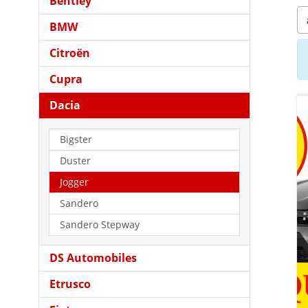
Bentley
BMW
Citroën
Cupra
Dacia
Bigster
Duster
Jogger
Sandero
Sandero Stepway
DS Automobiles
Etrusco