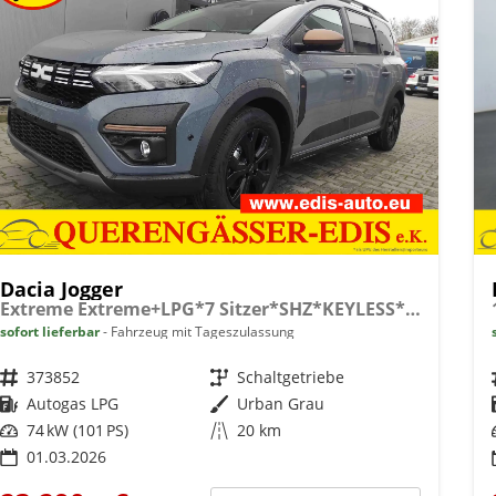
Dacia Jogger
Extreme Extreme+LPG*7 Sitzer*SHZ*KEYLESS*CAM*TOTW
sofort lieferbar
Fahrzeug mit Tageszulassung
Fahrzeugnr.
373852
Getriebe
Schaltgetriebe
Kraftstoff
Autogas LPG
Außenfarbe
Urban Grau
Leistung
74 kW (101 PS)
Kilometerstand
20 km
01.03.2026