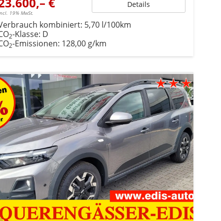
23.600,– €
Details
incl. 19% MwSt.
Verbrauch kombiniert:
5,70 l/100km
CO
-Klasse:
D
2
CO
-Emissionen:
128,00 g/km
2