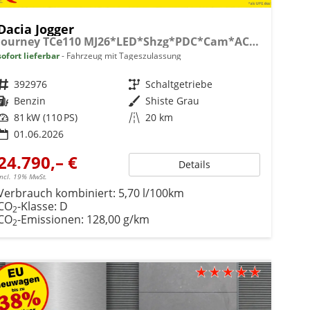
Dacia Jogger
Journey TCe110 MJ26*LED*Shzg*PDC*Cam*ACA*16"
sofort lieferbar
Fahrzeug mit Tageszulassung
Fahrzeugnr.
392976
Getriebe
Schaltgetriebe
Kraftstoff
Benzin
Außenfarbe
Shiste Grau
Leistung
81 kW (110 PS)
Kilometerstand
20 km
01.06.2026
24.790,– €
Details
incl. 19% MwSt.
Verbrauch kombiniert:
5,70 l/100km
CO
-Klasse:
D
2
CO
-Emissionen:
128,00 g/km
2