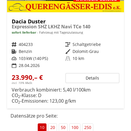
Dacia Duster
Expression SHZ LKHZ Navi TCe 140
sofort lieferbar
Fahrzeug mit Tageszulassung
Fahrzeugnr.
404233
Getriebe
Schaltgetriebe
Kraftstoff
Benzin
Außenfarbe
Dolomit-Grau
Leistung
103 kW (140 PS)
Kilometerstand
10 km
28.04.2026
23.990,– €
Details
incl. 19% MwSt.
Verbrauch kombiniert:
5,40 l/100km
CO
-Klasse:
D
2
CO
-Emissionen:
123,00 g/km
2
Datensätze pro Seite:
10
20
50
100
250