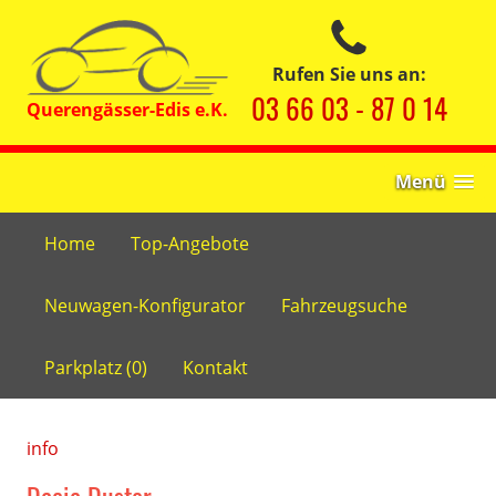
Rufen Sie uns an:
03 66 03 - 87 0 14
Menü
Home
Top-Angebote
Neuwagen-Konfigurator
Fahrzeugsuche
Parkplatz (
0
)
Kontakt
info