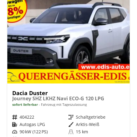
Dacia Duster
Journey SHZ LKHZ Navi ECO-G 120 LPG
sofort lieferbar
Fahrzeug mit Tageszulassung
Fahrzeugnr.
404222
Getriebe
Schaltgetriebe
Kraftstoff
Autogas LPG
Außenfarbe
Arktis-Weiß
Leistung
90 kW (122 PS)
Kilometerstand
15 km