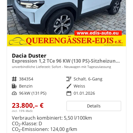
Dacia Duster
Expression 1,2 TCe 96 KW (130 PS)-Sitzheizung-Rückfahrkamera-AppleCarplay-Sofort
unverbindliche Lieferzeit: Sofort
Neuwagen mit Tageszulassung
Fahrzeugnr.
384354
Getriebe
Schalt. 6-Gang
Kraftstoff
Benzin
Außenfarbe
Weiss
Leistung
96 kW (131 PS)
01.01.2026
23.800,– €
Details
incl. 19% MwSt.
Verbrauch kombiniert:
5,50 l/100km
CO
-Klasse:
D
2
CO
-Emissionen:
124,00 g/km
2