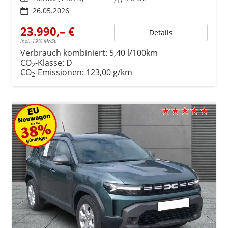
26.05.2026
23.990,– €
Details
incl. 19% MwSt.
Verbrauch kombiniert:
5,40 l/100km
CO
-Klasse:
D
2
CO
-Emissionen:
123,00 g/km
2