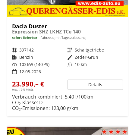
Dacia Duster
Expression SHZ LKHZ TCe 140
sofort lieferbar
Fahrzeug mit Tageszulassung
Fahrzeugnr.
397142
Getriebe
Schaltgetriebe
Kraftstoff
Benzin
Außenfarbe
Zeder-Grün
Leistung
103 kW (140 PS)
Kilometerstand
10 km
12.05.2026
23.990,– €
Details
incl. 19% MwSt.
Verbrauch kombiniert:
5,40 l/100km
CO
-Klasse:
D
2
CO
-Emissionen:
123,00 g/km
2