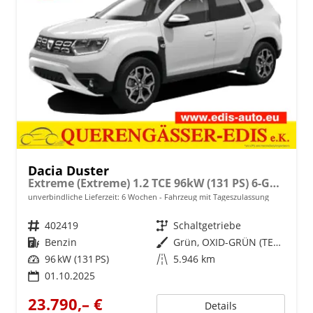
Dacia Duster
Extreme (Extreme) 1.2 TCE 96kW (131 PS) 6-Gang Schaltgetriebe
unverbindliche Lieferzeit:
6 Wochen
Fahrzeug mit Tageszulassung
Fahrzeugnr.
402419
Getriebe
Schaltgetriebe
Kraftstoff
Benzin
Außenfarbe
Grün, OXID-GRÜN (TEDQK)
Leistung
96 kW (131 PS)
Kilometerstand
5.946 km
01.10.2025
23.790,– €
Details