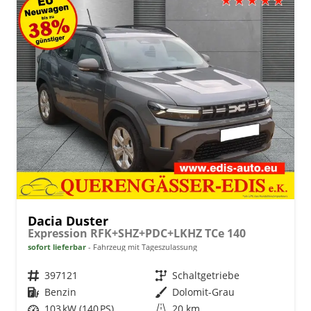
Dacia Duster
Expression RFK+SHZ+PDC+LKHZ TCe 140
sofort lieferbar
Fahrzeug mit Tageszulassung
Fahrzeugnr.
397121
Getriebe
Schaltgetriebe
Kraftstoff
Benzin
Außenfarbe
Dolomit-Grau
Leistung
103 kW (140 PS)
Kilometerstand
20 km