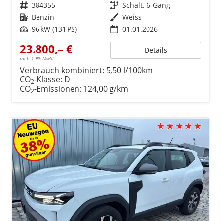
Fahrzeugnr.
384355
Getriebe
Schalt. 6-Gang
Kraftstoff
Benzin
Außenfarbe
Weiss
Leistung
96 kW (131 PS)
01.01.2026
23.800,– €
Details
incl. 19% MwSt.
Verbrauch kombiniert:
5,50 l/100km
CO
-Klasse:
D
2
CO
-Emissionen:
124,00 g/km
2