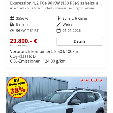
Expression 1,2 TCe 96 KW (130 PS)-Sitzheizung-Rückfahrkamera-AppleCarplay-Sofort
unverbindliche Lieferzeit: Sofort
Neuwagen mit Tageszulassung
Fahrzeugnr.
355676
Getriebe
Schalt. 6-Gang
Kraftstoff
Benzin
Außenfarbe
Weiss
Leistung
96 kW (131 PS)
01.01.2026
23.800,– €
Details
incl. 19% MwSt.
Verbrauch kombiniert:
5,50 l/100km
CO
-Klasse:
D
2
CO
-Emissionen:
124,00 g/km
2