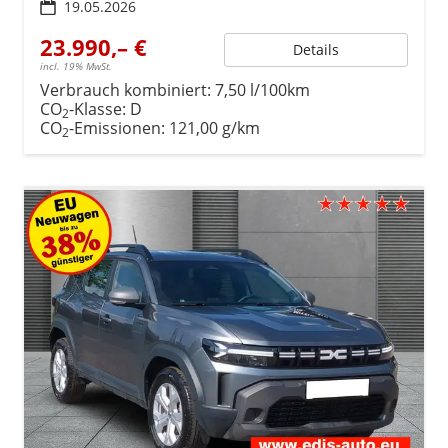
19.05.2026
23.990,– €
Details
incl. 19% MwSt.
Verbrauch kombiniert:
7,50 l/100km
CO
-Klasse:
D
2
CO
-Emissionen:
121,00 g/km
2