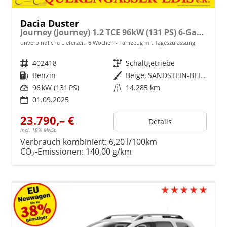
Dacia Duster
Journey (Journey) 1.2 TCE 96kW (131 PS) 6-Gang Schaltgetriebe
unverbindliche Lieferzeit:
6 Wochen
Fahrzeug mit Tageszulassung
Fahrzeugnr.
402418
Getriebe
Schaltgetriebe
Kraftstoff
Benzin
Außenfarbe
Beige, SANDSTEIN-BEIGE (TEHNV)
Leistung
96 kW (131 PS)
Kilometerstand
14.285 km
01.09.2025
23.790,– €
Details
incl. 19% MwSt.
Verbrauch kombiniert:
6,20 l/100km
CO
-Emissionen:
140,00 g/km
2