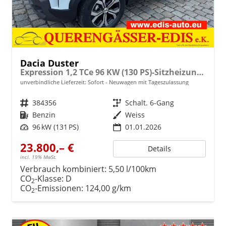
Dacia Duster
Expression 1,2 TCe 96 KW (130 PS)-Sitzheizung-Rückfahrkamera-AppleCarplay-Sofort
unverbindliche Lieferzeit: Sofort
Neuwagen mit Tageszulassung
Fahrzeugnr.
384356
Getriebe
Schalt. 6-Gang
Kraftstoff
Benzin
Außenfarbe
Weiss
Leistung
96 kW (131 PS)
01.01.2026
23.800,– €
Details
incl. 19% MwSt.
Verbrauch kombiniert:
5,50 l/100km
CO
-Klasse:
D
2
CO
-Emissionen:
124,00 g/km
2