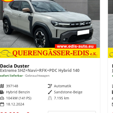
Dacia Duster
Extreme SHZ+Navi+RFK+PDC Hybrid 140
sofort lieferbar
Gebrauchtwagen
Fahrzeugnr.
397148
Getriebe
Automatik
Kraftstoff
Hybrid Benzin
Außenfarbe
Sandstone-Beige
Leistung
104 kW (141 PS)
Kilometerstand
7.195 km
18.12.2024