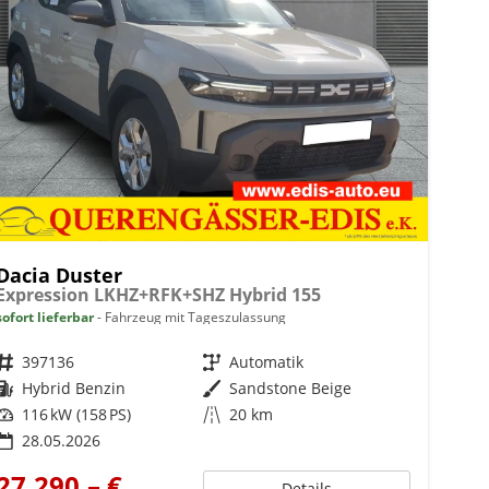
Dacia Duster
Expression LKHZ+RFK+SHZ Hybrid 155
sofort lieferbar
Fahrzeug mit Tageszulassung
Fahrzeugnr.
397136
Getriebe
Automatik
Kraftstoff
Hybrid Benzin
Außenfarbe
Sandstone Beige
Leistung
116 kW (158 PS)
Kilometerstand
20 km
28.05.2026
27.290,– €
Details