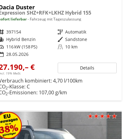
Dacia Duster
Expression SHZ+RFK+LKHZ Hybrid 155
sofort lieferbar
Fahrzeug mit Tageszulassung
Fahrzeugnr.
397154
Getriebe
Automatik
Kraftstoff
Hybrid Benzin
Außenfarbe
Sandstone
Leistung
116 kW (158 PS)
Kilometerstand
10 km
28.05.2026
27.190,– €
Details
incl. 19% MwSt.
Verbrauch kombiniert:
4,70 l/100km
CO
-Klasse:
C
2
CO
-Emissionen:
107,00 g/km
2