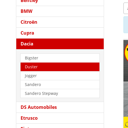
Bentley
BMW
Citroën
Cupra
Dacia
Bigster
Duster
Jogger
Sandero
Sandero Stepway
DS Automobiles
Etrusco