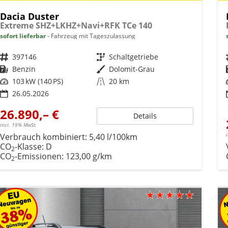
Dacia Duster
Extreme SHZ+LKHZ+Navi+RFK TCe 140
sofort lieferbar
Fahrzeug mit Tageszulassung
Fahrzeugnr.
397146
Getriebe
Schaltgetriebe
Kraftstoff
Benzin
Außenfarbe
Dolomit-Grau
Leistung
103 kW (140 PS)
Kilometerstand
20 km
26.05.2026
26.890,– €
Details
incl. 19% MwSt.
Verbrauch kombiniert:
5,40 l/100km
CO
-Klasse:
D
2
CO
-Emissionen:
123,00 g/km
2