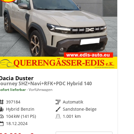
Dacia Duster
Journey SHZ+Navi+RFK+PDC Hybrid 140
sofort lieferbar
Vorführwagen
Fahrzeugnr.
397184
Getriebe
Automatik
Kraftstoff
Hybrid Benzin
Außenfarbe
Sandstone-Beige
Leistung
104 kW (141 PS)
Kilometerstand
1.001 km
18.12.2024