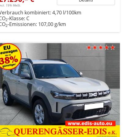
incl. 19% MwSt.
Verbrauch kombiniert:
4,70 l/100km
CO
-Klasse:
C
2
CO
-Emissionen:
107,00 g/km
2