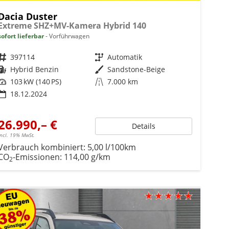
Dacia Duster
Extreme SHZ+MV-Kamera Hybrid 140
sofort lieferbar
Vorführwagen
Fahrzeugnr.
397114
Getriebe
Automatik
Kraftstoff
Hybrid Benzin
Außenfarbe
Sandstone-Beige
Leistung
103 kW (140 PS)
Kilometerstand
7.000 km
18.12.2024
26.990,– €
Details
incl. 19% MwSt.
Verbrauch kombiniert:
5,00 l/100km
CO
-Emissionen:
114,00 g/km
2