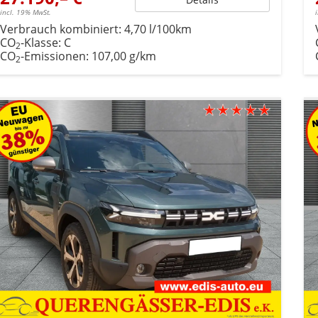
incl. 19% MwSt.
Verbrauch kombiniert:
4,70 l/100km
CO
-Klasse:
C
2
CO
-Emissionen:
107,00 g/km
2