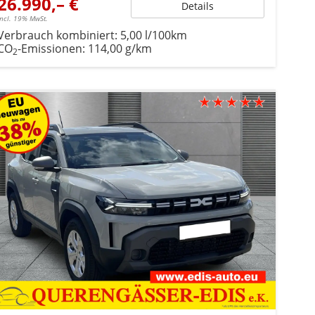
26.990,– €
Details
incl. 19% MwSt.
Verbrauch kombiniert:
5,00 l/100km
CO
-Emissionen:
114,00 g/km
2