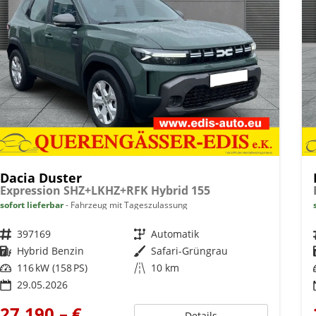
Dacia Duster
Expression SHZ+LKHZ+RFK Hybrid 155
sofort lieferbar
Fahrzeug mit Tageszulassung
Fahrzeugnr.
397169
Getriebe
Automatik
Kraftstoff
Hybrid Benzin
Außenfarbe
Safari-Grüngrau
Leistung
116 kW (158 PS)
Kilometerstand
10 km
29.05.2026
27.190,– €
Details