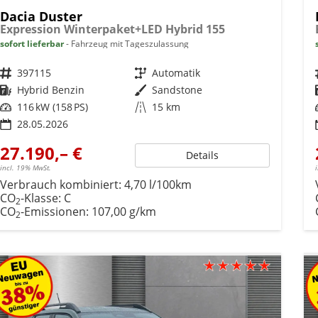
Dacia Duster
Expression Winterpaket+LED Hybrid 155
sofort lieferbar
Fahrzeug mit Tageszulassung
Fahrzeugnr.
397115
Getriebe
Automatik
Kraftstoff
Hybrid Benzin
Außenfarbe
Sandstone
Leistung
116 kW (158 PS)
Kilometerstand
15 km
28.05.2026
27.190,– €
Details
incl. 19% MwSt.
Verbrauch kombiniert:
4,70 l/100km
CO
-Klasse:
C
2
CO
-Emissionen:
107,00 g/km
2