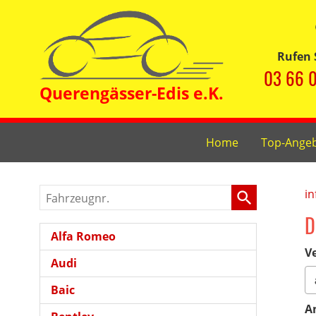
Rufen 
03 66 0
Home
Top-Ange
Fahrzeugnr.
in
D
Alfa Romeo
Ve
Audi
Baic
A