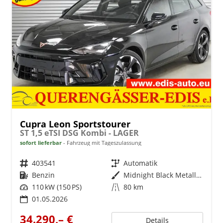
Cupra Leon Sportstourer
ST 1,5 eTSI DSG Kombi - LAGER
sofort lieferbar
Fahrzeug mit Tageszulassung
Fahrzeugnr.
403541
Getriebe
Automatik
Kraftstoff
Benzin
Außenfarbe
Midnight Black Metallic (0E)
Leistung
110 kW (150 PS)
Kilometerstand
80 km
01.05.2026
34.290,– €
Details