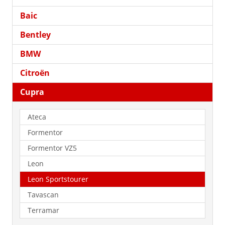
Baic
Bentley
BMW
Citroën
Cupra
Ateca
Formentor
Formentor VZ5
Leon
Leon Sportstourer
Tavascan
Terramar