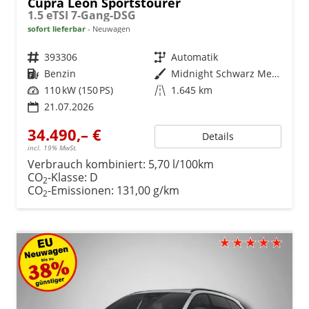
Cupra Leon Sportstourer
1.5 eTSI 7-Gang-DSG
sofort lieferbar
Neuwagen
Fahrzeugnr.
393306
Getriebe
Automatik
Kraftstoff
Benzin
Außenfarbe
Midnight Schwarz Metallic
Leistung
110 kW (150 PS)
Kilometerstand
1.645 km
21.07.2026
34.490,– €
Details
incl. 19% MwSt.
Verbrauch kombiniert:
5,70 l/100km
CO
-Klasse:
D
2
CO
-Emissionen:
131,00 g/km
2