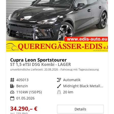
Cupra Leon Sportstourer
ST 1,5 eTSI DSG Kombi - LAGER
unverbindliche Lieferzeit:
20.08.2026
Fahrzeug mit Tageszulassung
Fahrzeugnr.
405013
Getriebe
Automatik
Kraftstoff
Benzin
Außenfarbe
Midnight Black Metallic (0E)
Leistung
110 kW (150 PS)
Kilometerstand
20 km
01.05.2026
34.290,– €
Details
incl. 19% MwSt.