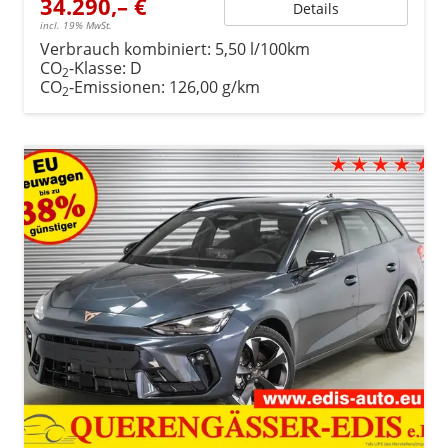
34.290,– €
Details
incl. 19% MwSt.
Verbrauch kombiniert:
5,50 l/100km
CO
-Klasse:
D
2
CO
-Emissionen:
126,00 g/km
2