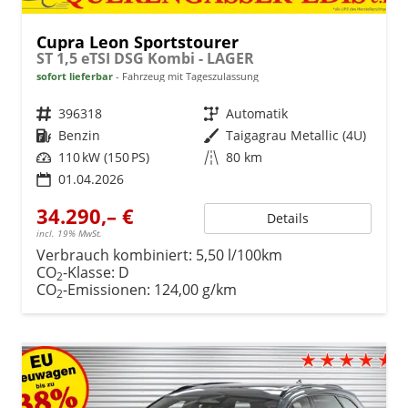
Cupra Leon Sportstourer
ST 1,5 eTSI DSG Kombi - LAGER
sofort lieferbar
Fahrzeug mit Tageszulassung
Fahrzeugnr.
396318
Getriebe
Automatik
Kraftstoff
Benzin
Außenfarbe
Taigagrau Metallic (4U)
Leistung
110 kW (150 PS)
Kilometerstand
80 km
01.04.2026
34.290,– €
Details
incl. 19% MwSt.
Verbrauch kombiniert:
5,50 l/100km
CO
-Klasse:
D
2
CO
-Emissionen:
124,00 g/km
2