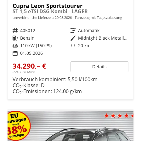
Cupra Leon Sportstourer
ST 1,5 eTSI DSG Kombi - LAGER
unverbindliche Lieferzeit:
20.08.2026
Fahrzeug mit Tageszulassung
Fahrzeugnr.
405012
Getriebe
Automatik
Kraftstoff
Benzin
Außenfarbe
Midnight Black Metallic (0E)
Leistung
110 kW (150 PS)
Kilometerstand
20 km
01.05.2026
34.290,– €
Details
incl. 19% MwSt.
Verbrauch kombiniert:
5,50 l/100km
CO
-Klasse:
D
2
CO
-Emissionen:
124,00 g/km
2