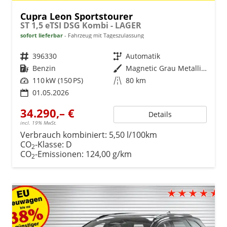
Cupra Leon Sportstourer
ST 1,5 eTSI DSG Kombi - LAGER
sofort lieferbar
Fahrzeug mit Tageszulassung
Fahrzeugnr.
396330
Getriebe
Automatik
Kraftstoff
Benzin
Außenfarbe
Magnetic Grau Metallic (S7)
Leistung
110 kW (150 PS)
Kilometerstand
80 km
01.05.2026
34.290,– €
Details
incl. 19% MwSt.
Verbrauch kombiniert:
5,50 l/100km
CO
-Klasse:
D
2
CO
-Emissionen:
124,00 g/km
2