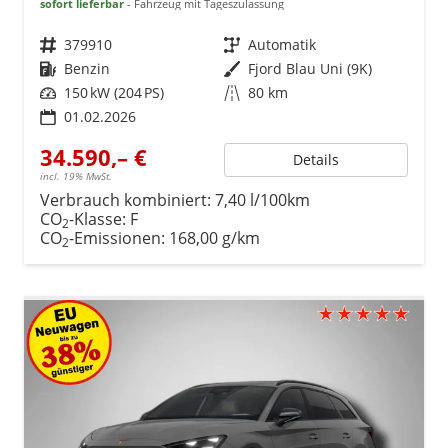
sofort lieferbar
Fahrzeug mit Tageszulassung
Fahrzeugnr.
379910
Getriebe
Automatik
Kraftstoff
Benzin
Außenfarbe
Fjord Blau Uni (9K)
Leistung
150 kW (204 PS)
Kilometerstand
80 km
01.02.2026
34.590,– €
Details
incl. 19% MwSt.
Verbrauch kombiniert:
7,40 l/100km
CO
-Klasse:
F
2
CO
-Emissionen:
168,00 g/km
2