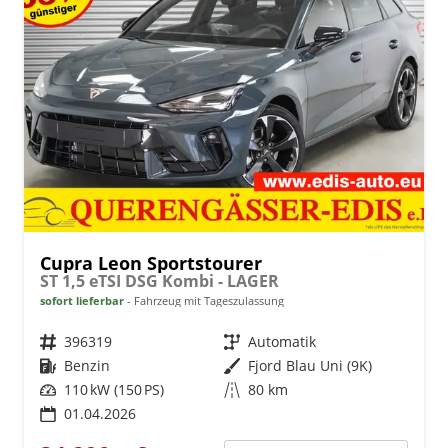
Cupra Leon Sportstourer
ST 1,5 eTSI DSG Kombi - LAGER
sofort lieferbar
Fahrzeug mit Tageszulassung
Fahrzeugnr.
396319
Getriebe
Automatik
Kraftstoff
Benzin
Außenfarbe
Fjord Blau Uni (9K)
Leistung
110 kW (150 PS)
Kilometerstand
80 km
01.04.2026