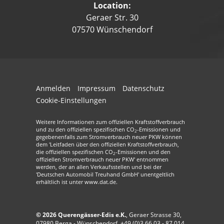
Location:
Geraer Str. 30
07570 Wünschendorf
Anmelden
Impressum
Datenschutz
Cookie-Einstellungen
Weitere Informationen zum offiziellen Kraftstoffverbrauch
und zu den offiziellen spezifischen CO
-Emissionen und
2
gegebenenfalls zum Stromverbrauch neuer PKW können
dem 'Leitfaden über den offiziellen Kraftstoffverbrauch,
die offiziellen spezifischen CO
-Emissionen und den
2
offiziellen Stromverbrauch neuer PKW' entnommen
werden, der an allen Verkaufsstellen und bei der
'Deutschen Automobil Treuhand GmbH' unentgeltlich
erhältlich ist unter www.dat.de.
© 2026
Querengässer-Edis e.K.
,
Geraer Strasse 30
,
07980
Berga - Wünschendorf,
+49 (0)3 66 03 - 87 014