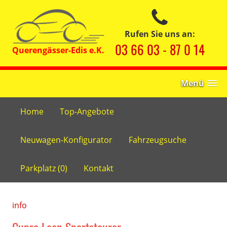
Rufen Sie uns an:
03 66 03 - 87 0 14
Menü
Home
Top-Angebote
Neuwagen-Konfigurator
Fahrzeugsuche
Parkplatz (
0
)
Kontakt
info