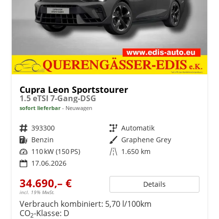
Cupra Leon Sportstourer
1.5 eTSI 7-Gang-DSG
sofort lieferbar
Neuwagen
Fahrzeugnr.
393300
Getriebe
Automatik
Kraftstoff
Benzin
Außenfarbe
Graphene Grey
Leistung
110 kW (150 PS)
Kilometerstand
1.650 km
17.06.2026
34.690,– €
Details
incl. 19% MwSt.
Verbrauch kombiniert:
5,70 l/100km
CO
-Klasse:
D
2