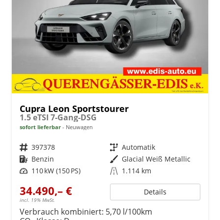
Cupra Leon Sportstourer
1.5 eTSI 7-Gang-DSG
sofort lieferbar
Neuwagen
Fahrzeugnr.
397378
Getriebe
Automatik
Kraftstoff
Benzin
Außenfarbe
Glacial Weiß Metallic
Leistung
110 kW (150 PS)
Kilometerstand
1.114 km
34.490,– €
Details
incl. 19% MwSt.
Verbrauch kombiniert:
5,70 l/100km