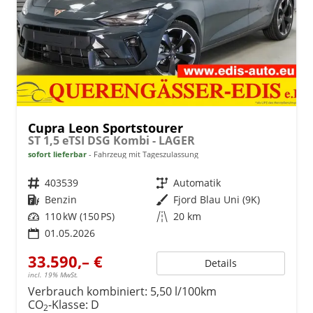
Cupra Leon Sportstourer
ST 1,5 eTSI DSG Kombi - LAGER
sofort lieferbar
Fahrzeug mit Tageszulassung
Fahrzeugnr.
403539
Getriebe
Automatik
Kraftstoff
Benzin
Außenfarbe
Fjord Blau Uni (9K)
Leistung
110 kW (150 PS)
Kilometerstand
20 km
01.05.2026
33.590,– €
Details
incl. 19% MwSt.
Verbrauch kombiniert:
5,50 l/100km
CO
-Klasse:
D
2