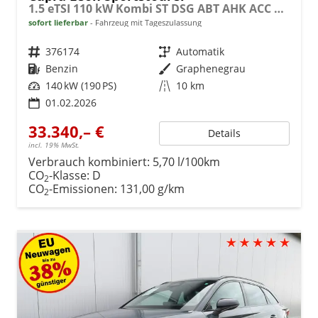
1.5 eTSI 110 kW Kombi ST DSG ABT AHK ACC LED
sofort lieferbar
Fahrzeug mit Tageszulassung
Fahrzeugnr.
376174
Getriebe
Automatik
Kraftstoff
Benzin
Außenfarbe
Graphenegrau
Leistung
140 kW (190 PS)
Kilometerstand
10 km
01.02.2026
33.340,– €
Details
incl. 19% MwSt.
Verbrauch kombiniert:
5,70 l/100km
CO
-Klasse:
D
2
CO
-Emissionen:
131,00 g/km
2