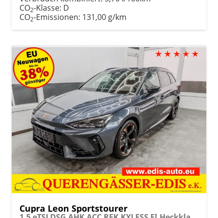
CO
-Klasse:
D
2
CO
-Emissionen:
131,00 g/km
2
Cupra Leon Sportstourer
1.5 eTSI DSG AHK ACC RFK KYLESS El.Heckklappe