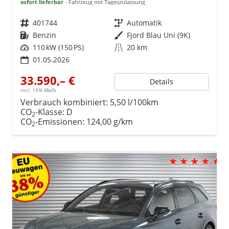
sofort lieferbar
Fahrzeug mit Tageszulassung
Fahrzeugnr.
401744
Getriebe
Automatik
Kraftstoff
Benzin
Außenfarbe
Fjord Blau Uni (9K)
Leistung
110 kW (150 PS)
Kilometerstand
20 km
01.05.2026
33.590,– €
Details
incl. 19% MwSt.
Verbrauch kombiniert:
5,50 l/100km
CO
-Klasse:
D
2
CO
-Emissionen:
124,00 g/km
2