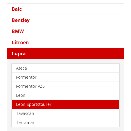
Baic
Bentley
BMW
Citroën
Cupra
Ateca
Formentor
Formentor VZ5
Leon
Leon Sportstourer
Tavascan
Terramar