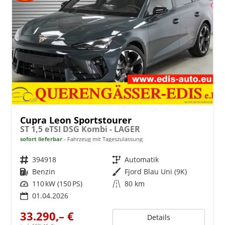
Cupra Leon Sportstourer
ST 1,5 eTSI DSG Kombi - LAGER
sofort lieferbar
Fahrzeug mit Tageszulassung
Fahrzeugnr.
394918
Getriebe
Automatik
Kraftstoff
Benzin
Außenfarbe
Fjord Blau Uni (9K)
Leistung
110 kW (150 PS)
Kilometerstand
80 km
01.04.2026
33.290,– €
Details