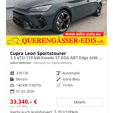
Cupra Leon Sportstourer
1.5 eTSI 110 kW Kombi ST DSG ABT Edge AHK ACC LED
sofort lieferbar
Fahrzeug mit Tageszulassung
Fahrzeugnr.
376176
Getriebe
Automatik
Kraftstoff
Benzin
Außenfarbe
Fjord-Blau
Leistung
140 kW (190 PS)
Kilometerstand
10 km
01.02.2026
33.340,– €
Details
incl. 19% MwSt.
Verbrauch kombiniert:
5,70 l/100km