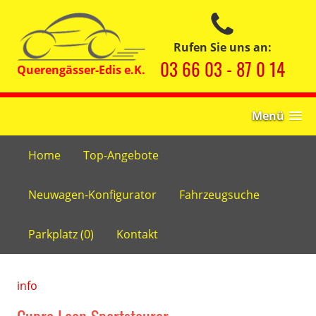
Rufen Sie uns an:
03 66 03 - 87 0 14
Menü
Home
Top-Angebote
Neuwagen-Konfigurator
Fahrzeugsuche
Parkplatz (
0
)
Kontakt
info