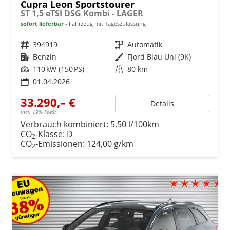
Cupra Leon Sportstourer
ST 1,5 eTSI DSG Kombi - LAGER
sofort lieferbar
Fahrzeug mit Tageszulassung
Fahrzeugnr.
394919
Getriebe
Automatik
Kraftstoff
Benzin
Außenfarbe
Fjord Blau Uni (9K)
Leistung
110 kW (150 PS)
Kilometerstand
80 km
01.04.2026
33.290,– €
Details
incl. 19% MwSt.
Verbrauch kombiniert:
5,50 l/100km
CO
-Klasse:
D
2
CO
-Emissionen:
124,00 g/km
2