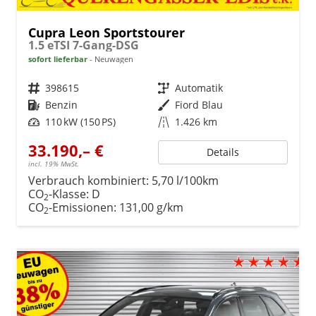
Cupra Leon Sportstourer
1.5 eTSI 7-Gang-DSG
sofort lieferbar
Neuwagen
Fahrzeugnr.
398615
Getriebe
Automatik
Kraftstoff
Benzin
Außenfarbe
Fiord Blau
Leistung
110 kW (150 PS)
Kilometerstand
1.426 km
33.190,– €
Details
incl. 19% MwSt.
Verbrauch kombiniert:
5,70 l/100km
CO
-Klasse:
D
2
CO
-Emissionen:
131,00 g/km
2