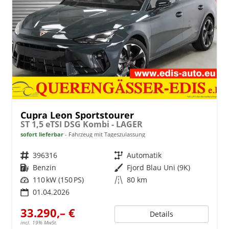
Cupra Leon Sportstourer
ST 1,5 eTSI DSG Kombi - LAGER
sofort lieferbar
Fahrzeug mit Tageszulassung
Fahrzeugnr.
396316
Getriebe
Automatik
Kraftstoff
Benzin
Außenfarbe
Fjord Blau Uni (9K)
Leistung
110 kW (150 PS)
Kilometerstand
80 km
01.04.2026
33.290,– €
Details
incl. 19% MwSt.