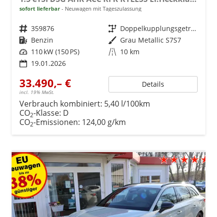
sofort lieferbar
Neuwagen mit Tageszulassung
Fahrzeugnr.
359876
Getriebe
Doppelkupplungsgetriebe (DSG)
Kraftstoff
Benzin
Außenfarbe
Grau Metallic S7S7
Leistung
110 kW (150 PS)
Kilometerstand
10 km
19.01.2026
33.490,– €
Details
incl. 19% MwSt.
Verbrauch kombiniert:
5,40 l/100km
CO
-Klasse:
D
2
CO
-Emissionen:
124,00 g/km
2