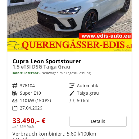
Cupra Leon Sportstourer
1.5 eTSI DSG Taiga Grau
sofort lieferbar
Neuwagen mit Tageszulassung
Fahrzeugnr.
376104
Getriebe
Automatik
Kraftstoff
Super E10
Außenfarbe
Taiga grau
Leistung
110 kW (150 PS)
Kilometerstand
50 km
27.04.2026
33.490,– €
Details
incl. 19% MwSt.
Verbrauch kombiniert:
5,60 l/100km