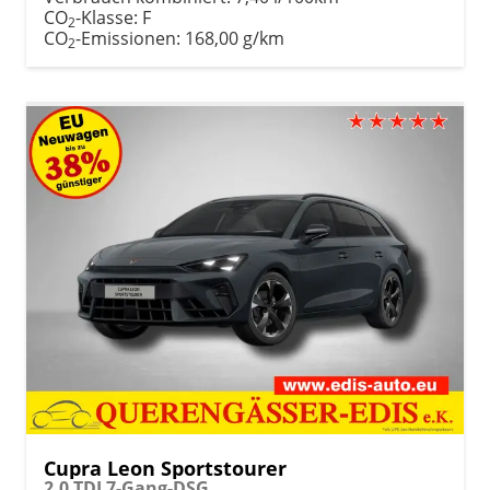
CO
-Klasse:
F
2
CO
-Emissionen:
168,00 g/km
2
Cupra Leon Sportstourer
2.0 TDI 7-Gang-DSG