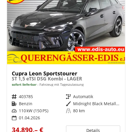
Cupra Leon Sportstourer
ST 1,5 eTSI DSG Kombi - LAGER
sofort lieferbar
Fahrzeug mit Tageszulassung
Fahrzeugnr.
403785
Getriebe
Automatik
Kraftstoff
Benzin
Außenfarbe
Midnight Black Metallic (0E)
Leistung
110 kW (150 PS)
Kilometerstand
80 km
01.04.2026
34.890,– €
Details