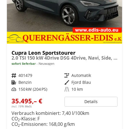
Cupra Leon Sportstourer
2.0 TSI 150 kW 4Drive DSG 4Drive, Navi, Side, Matrix, el. Klappe, 18-Zoll, 5 J.-Garantie
sofort lieferbar
Neuwagen
Fahrzeugnr.
401479
Getriebe
Automatik
Kraftstoff
Benzin
Außenfarbe
Fjord Blau
Leistung
150 kW (204 PS)
Kilometerstand
10 km
35.495,– €
Details
incl. 19% MwSt.
Verbrauch kombiniert:
7,40 l/100km
CO
-Klasse:
F
2
CO
-Emissionen:
168,00 g/km
2