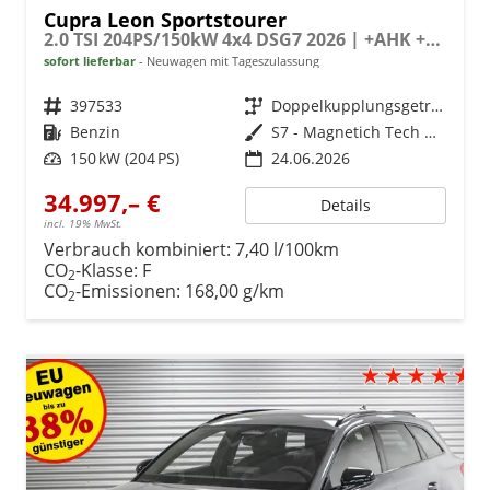
Cupra Leon Sportstourer
2.0 TSI 204PS/150kW 4x4 DSG7 2026 | +AHK +RFK +El.Hecklappe +CUPRA HD Matrix +NAVI +5J Erw. Garantie - RESERIVERT
sofort lieferbar
Neuwagen mit Tageszulassung
Fahrzeugnr.
397533
Getriebe
Doppelkupplungsgetriebe (DSG)
Kraftstoff
Benzin
Außenfarbe
S7 - Magnetich Tech Met.
Leistung
150 kW (204 PS)
24.06.2026
34.997,– €
Details
incl. 19% MwSt.
Verbrauch kombiniert:
7,40 l/100km
CO
-Klasse:
F
2
CO
-Emissionen:
168,00 g/km
2