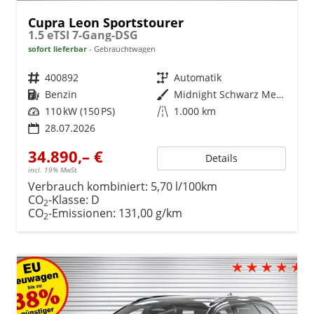
Cupra Leon Sportstourer
1.5 eTSI 7-Gang-DSG
sofort lieferbar
Gebrauchtwagen
Fahrzeugnr.
400892
Getriebe
Automatik
Kraftstoff
Benzin
Außenfarbe
Midnight Schwarz Metallic
Leistung
110 kW (150 PS)
Kilometerstand
1.000 km
28.07.2026
34.890,– €
Details
incl. 19% MwSt.
Verbrauch kombiniert:
5,70 l/100km
CO
-Klasse:
D
2
CO
-Emissionen:
131,00 g/km
2