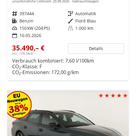
unverbindliche Lieferzeit:
20.08.2026
Gebrauchtwagen
Fahrzeugnr.
397444
Getriebe
Automatik
Kraftstoff
Benzin
Außenfarbe
Fiord Blau
Leistung
150 kW (204 PS)
Kilometerstand
1.000 km
10.05.2026
35.490,– €
Details
incl. 19% MwSt.
Verbrauch kombiniert:
7,60 l/100km
CO
-Klasse:
F
2
CO
-Emissionen:
172,00 g/km
2