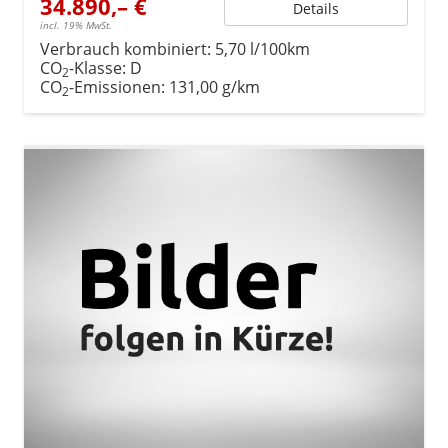
34.890,– €
Details
incl. 19% MwSt.
Verbrauch kombiniert:
5,70 l/100km
CO
-Klasse:
D
2
CO
-Emissionen:
131,00 g/km
2