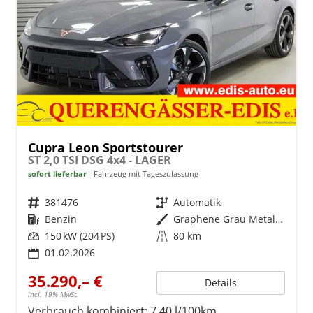
Cupra Leon Sportstourer
ST 2,0 TSI DSG 4x4 - LAGER
sofort lieferbar
Fahrzeug mit Tageszulassung
Fahrzeugnr.
381476
Getriebe
Automatik
Kraftstoff
Benzin
Außenfarbe
Graphene Grau Metallic (R6)
Leistung
150 kW (204 PS)
Kilometerstand
80 km
01.02.2026
35.290,– €
Details
incl. 19% MwSt.
Verbrauch kombiniert:
7,40 l/100km