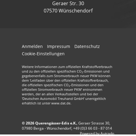
Geraer Str. 30
07570 Wünschendorf
Anmelden
Impressum
Datenschutz
Cookie-Einstellungen
Weitere Informationen zum offiziellen Kraftstoffverbrauch
und zu den offiziellen spezifischen CO
-Emissionen und
2
gegebenenfalls zum Stromverbrauch neuer PKW können
dem 'Leitfaden über den offiziellen Kraftstoffverbrauch,
die offiziellen spezifischen CO
-Emissionen und den
2
offiziellen Stromverbrauch neuer PKW' entnommen
werden, der an allen Verkaufsstellen und bei der
'Deutschen Automobil Treuhand GmbH' unentgeltlich
erhältlich ist unter www.dat.de.
© 2026
Querengässer-Edis e.K.
,
Geraer Strasse 30
,
07980
Berga - Wünschendorf,
+49 (0)3 66 03 - 87 014
Powered by Autrado