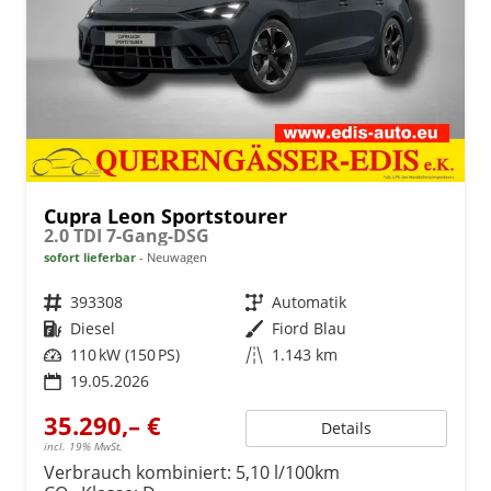
Cupra Leon Sportstourer
2.0 TDI 7-Gang-DSG
sofort lieferbar
Neuwagen
Fahrzeugnr.
393308
Getriebe
Automatik
Kraftstoff
Diesel
Außenfarbe
Fiord Blau
Leistung
110 kW (150 PS)
Kilometerstand
1.143 km
19.05.2026
35.290,– €
Details
incl. 19% MwSt.
Verbrauch kombiniert:
5,10 l/100km