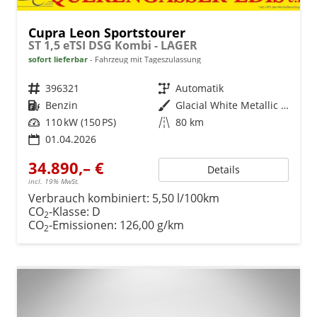
Cupra Leon Sportstourer
ST 1,5 eTSI DSG Kombi - LAGER
sofort lieferbar
Fahrzeug mit Tageszulassung
Fahrzeugnr.
396321
Getriebe
Automatik
Kraftstoff
Benzin
Außenfarbe
Glacial White Metallic (2Y)
Leistung
110 kW (150 PS)
Kilometerstand
80 km
01.04.2026
34.890,– €
Details
incl. 19% MwSt.
Verbrauch kombiniert:
5,50 l/100km
CO
-Klasse:
D
2
CO
-Emissionen:
126,00 g/km
2