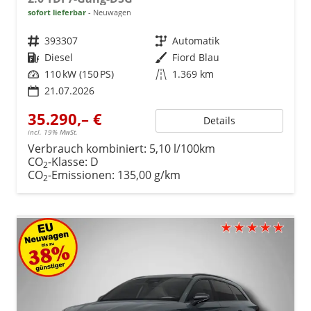
sofort lieferbar
Neuwagen
Fahrzeugnr.
393307
Getriebe
Automatik
Kraftstoff
Diesel
Außenfarbe
Fiord Blau
Leistung
110 kW (150 PS)
Kilometerstand
1.369 km
21.07.2026
35.290,– €
Details
incl. 19% MwSt.
Verbrauch kombiniert:
5,10 l/100km
CO
-Klasse:
D
2
CO
-Emissionen:
135,00 g/km
2