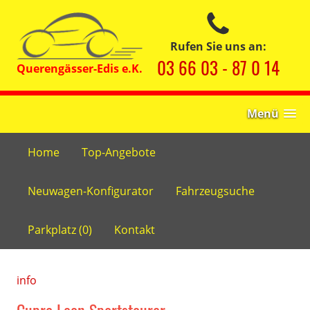
Rufen Sie uns an:
03 66 03 - 87 0 14
Menü
Home
Top-Angebote
Neuwagen-Konfigurator
Fahrzeugsuche
Parkplatz (
0
)
Kontakt
info