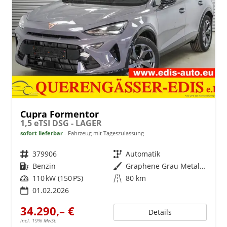
Cupra Formentor
1,5 eTSI DSG - LAGER
sofort lieferbar
Fahrzeug mit Tageszulassung
Fahrzeugnr.
379906
Getriebe
Automatik
Kraftstoff
Benzin
Außenfarbe
Graphene Grau Metallic (R6)
Leistung
110 kW (150 PS)
Kilometerstand
80 km
01.02.2026
34.290,– €
Details
incl. 19% MwSt.