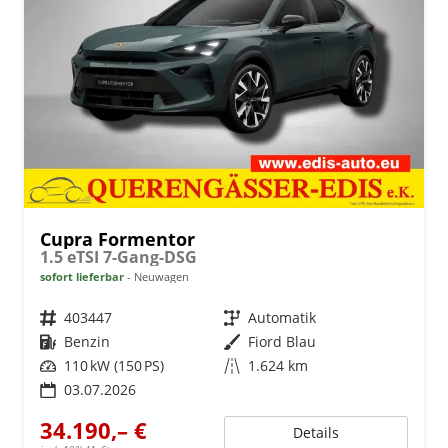
Cupra Formentor
1.5 eTSI 7-Gang-DSG
sofort lieferbar
Neuwagen
Fahrzeugnr.
403447
Getriebe
Automatik
Kraftstoff
Benzin
Außenfarbe
Fiord Blau
Leistung
110 kW (150 PS)
Kilometerstand
1.624 km
03.07.2026
34.190,– €
Details