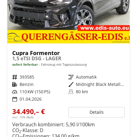
Cupra Formentor
1,5 eTSI DSG - LAGER
sofort lieferbar
Fahrzeug mit Tageszulassung
Fahrzeugnr.
393585
Getriebe
Automatik
Kraftstoff
Benzin
Außenfarbe
Midnight Black Metallic (0E)
Leistung
110 kW (150 PS)
Kilometerstand
80 km
01.04.2026
34.490,– €
Details
incl. 19% MwSt.
Verbrauch kombiniert:
5,90 l/100km
CO
-Klasse:
D
2
CO
-Emissionen:
134,00 g/km