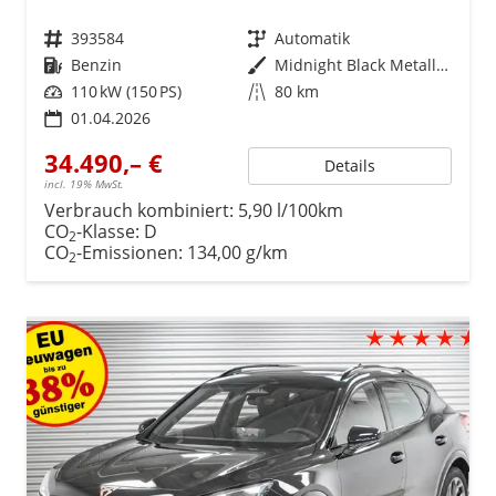
Fahrzeugnr.
393584
Getriebe
Automatik
Kraftstoff
Benzin
Außenfarbe
Midnight Black Metallic (0E)
Leistung
110 kW (150 PS)
Kilometerstand
80 km
01.04.2026
34.490,– €
Details
incl. 19% MwSt.
Verbrauch kombiniert:
5,90 l/100km
CO
-Klasse:
D
2
CO
-Emissionen:
134,00 g/km
2