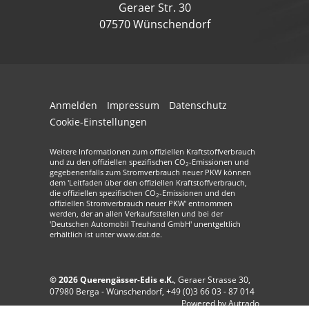
Geraer Str. 30
07570 Wünschendorf
Anmelden
Impressum
Datenschutz
Cookie-Einstellungen
Weitere Informationen zum offiziellen Kraftstoffverbrauch
und zu den offiziellen spezifischen CO
-Emissionen und
2
gegebenenfalls zum Stromverbrauch neuer PKW können
dem 'Leitfaden über den offiziellen Kraftstoffverbrauch,
die offiziellen spezifischen CO
-Emissionen und den
2
offiziellen Stromverbrauch neuer PKW' entnommen
werden, der an allen Verkaufsstellen und bei der
'Deutschen Automobil Treuhand GmbH' unentgeltlich
erhältlich ist unter www.dat.de.
© 2026
Querengässer-Edis e.K.
,
Geraer Strasse 30
,
07980
Berga - Wünschendorf,
+49 (0)3 66 03 - 87 014
Powered by Autrado