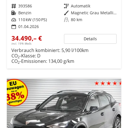
Fahrzeugnr.
393586
Getriebe
Automatik
Kraftstoff
Benzin
Außenfarbe
Magnetic Grau Metallic (S7)
Leistung
110 kW (150 PS)
Kilometerstand
80 km
01.04.2026
34.490,– €
Details
incl. 19% MwSt.
Verbrauch kombiniert:
5,90 l/100km
CO
-Klasse:
D
2
CO
-Emissionen:
134,00 g/km
2