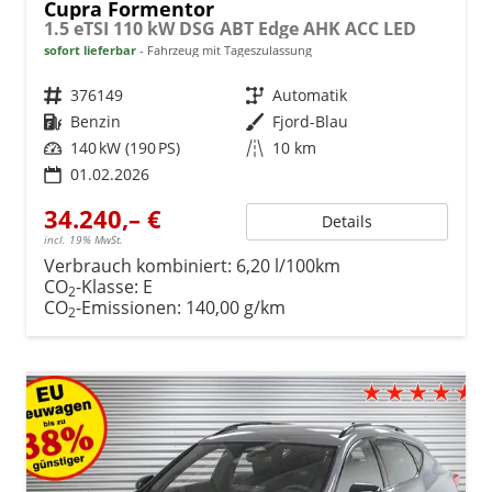
Cupra Formentor
1.5 eTSI 110 kW DSG ABT Edge AHK ACC LED
sofort lieferbar
Fahrzeug mit Tageszulassung
Fahrzeugnr.
376149
Getriebe
Automatik
Kraftstoff
Benzin
Außenfarbe
Fjord-Blau
Leistung
140 kW (190 PS)
Kilometerstand
10 km
01.02.2026
34.240,– €
Details
incl. 19% MwSt.
Verbrauch kombiniert:
6,20 l/100km
CO
-Klasse:
E
2
CO
-Emissionen:
140,00 g/km
2