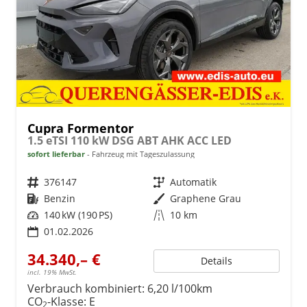
Cupra Formentor
1.5 eTSI 110 kW DSG ABT AHK ACC LED
sofort lieferbar
Fahrzeug mit Tageszulassung
Fahrzeugnr.
376147
Getriebe
Automatik
Kraftstoff
Benzin
Außenfarbe
Graphene Grau
Leistung
140 kW (190 PS)
Kilometerstand
10 km
01.02.2026
34.340,– €
Details
incl. 19% MwSt.
Verbrauch kombiniert:
6,20 l/100km
CO
-Klasse:
E
2