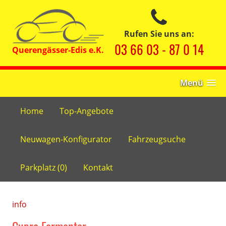
Rufen Sie uns an:
03 66 03 - 87 0 14
Menü
Home
Top-Angebote
Neuwagen-Konfigurator
Fahrzeugsuche
Parkplatz (
0
)
Kontakt
info