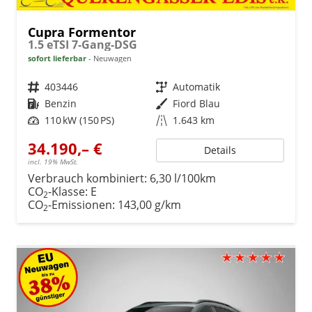
Cupra Formentor
1.5 eTSI 7-Gang-DSG
sofort lieferbar
Neuwagen
Fahrzeugnr.
403446
Getriebe
Automatik
Kraftstoff
Benzin
Außenfarbe
Fiord Blau
Leistung
110 kW (150 PS)
Kilometerstand
1.643 km
34.190,– €
Details
incl. 19% MwSt.
Verbrauch kombiniert:
6,30 l/100km
CO
-Klasse:
E
2
CO
-Emissionen:
143,00 g/km
2