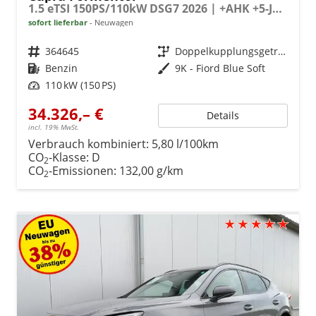
1.5 eTSI 150PS/110kW DSG7 2026 | +AHK +5-Jahre Erw. Garantie +NAVI +UPGRADE-Paket
sofort lieferbar
Neuwagen
Fahrzeugnr.
364645
Getriebe
Doppelkupplungsgetriebe (DSG)
Kraftstoff
Benzin
Außenfarbe
9K - Fiord Blue Soft
Leistung
110 kW (150 PS)
34.326,– €
Details
incl. 19% MwSt.
Verbrauch kombiniert:
5,80 l/100km
CO
-Klasse:
D
2
CO
-Emissionen:
132,00 g/km
2