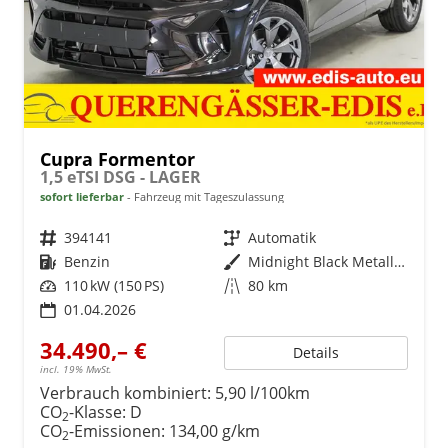
Cupra Formentor
1,5 eTSI DSG - LAGER
sofort lieferbar
Fahrzeug mit Tageszulassung
Fahrzeugnr.
394141
Getriebe
Automatik
Kraftstoff
Benzin
Außenfarbe
Midnight Black Metallic (0E)
Leistung
110 kW (150 PS)
Kilometerstand
80 km
01.04.2026
34.490,– €
Details
incl. 19% MwSt.
Verbrauch kombiniert:
5,90 l/100km
CO
-Klasse:
D
2
CO
-Emissionen:
134,00 g/km
2