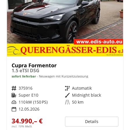
Cupra Formentor
1.5 eTSI DSG
sofort lieferbar
Neuwagen mit Kurzzeitzulassung
Fahrzeugnr.
375916
Getriebe
Automatik
Kraftstoff
Super E10
Außenfarbe
Midnight black
Leistung
110 kW (150 PS)
Kilometerstand
50 km
12.05.2026
34.990,– €
Details
incl. 19% MwSt.