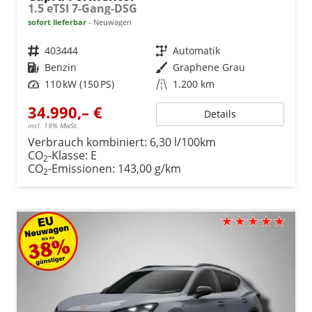
1.5 eTSI 7-Gang-DSG
sofort lieferbar
Neuwagen
Fahrzeugnr.
403444
Getriebe
Automatik
Kraftstoff
Benzin
Außenfarbe
Graphene Grau
Leistung
110 kW (150 PS)
Kilometerstand
1.200 km
34.990,– €
Details
incl. 19% MwSt.
Verbrauch kombiniert:
6,30 l/100km
CO
-Klasse:
E
2
CO
-Emissionen:
143,00 g/km
2