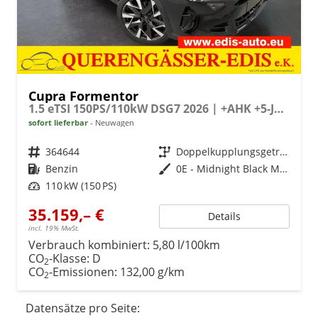
Cupra Formentor
1.5 eTSI 150PS/110kW DSG7 2026 | +AHK +5-Jahre Erw. Garantie +NAVI +UPGRADE-Paket
sofort lieferbar
Neuwagen
Fahrzeugnr.
364644
Getriebe
Doppelkupplungsgetriebe (DSG)
Kraftstoff
Benzin
Außenfarbe
0E - Midnight Black Met.
Leistung
110 kW (150 PS)
35.159,– €
Details
incl. 19% MwSt.
Verbrauch kombiniert:
5,80 l/100km
CO
-Klasse:
D
2
CO
-Emissionen:
132,00 g/km
2
Datensätze pro Seite: