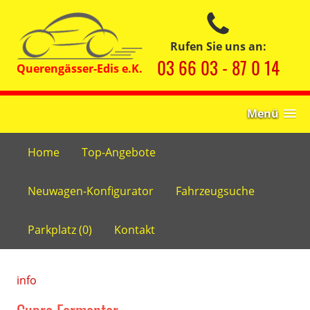
Rufen Sie uns an:
03 66 03 - 87 0 14
Menü
Home
Top-Angebote
Neuwagen-Konfigurator
Fahrzeugsuche
Parkplatz (
0
)
Kontakt
info