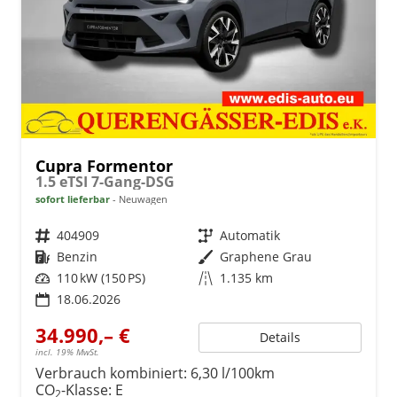
Cupra Formentor
1.5 eTSI 7-Gang-DSG
sofort lieferbar
Neuwagen
Fahrzeugnr.
404909
Getriebe
Automatik
Kraftstoff
Benzin
Außenfarbe
Graphene Grau
Leistung
110 kW (150 PS)
Kilometerstand
1.135 km
18.06.2026
34.990,– €
Details
incl. 19% MwSt.
Verbrauch kombiniert:
6,30 l/100km
CO
-Klasse:
E
2