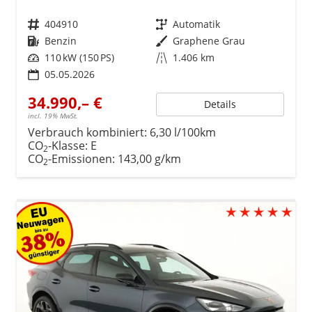
Fahrzeugnr.
404910
Getriebe
Automatik
Kraftstoff
Benzin
Außenfarbe
Graphene Grau
Leistung
110 kW (150 PS)
Kilometerstand
1.406 km
05.05.2026
34.990,– €
Details
incl. 19% MwSt.
Verbrauch kombiniert:
6,30 l/100km
CO
-Klasse:
E
2
CO
-Emissionen:
143,00 g/km
2