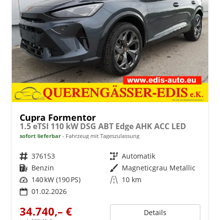
Cupra Formentor
1.5 eTSI 110 kW DSG ABT Edge AHK ACC LED
sofort lieferbar
Fahrzeug mit Tageszulassung
Fahrzeugnr.
376153
Getriebe
Automatik
Kraftstoff
Benzin
Außenfarbe
Magneticgrau Metallic
Leistung
140 kW (190 PS)
Kilometerstand
10 km
01.02.2026
34.740,– €
Details