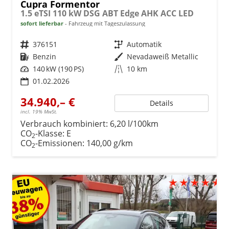
Cupra Formentor
1.5 eTSI 110 kW DSG ABT Edge AHK ACC LED
sofort lieferbar
Fahrzeug mit Tageszulassung
Fahrzeugnr.
376151
Getriebe
Automatik
Kraftstoff
Benzin
Außenfarbe
Nevadaweiß Metallic
Leistung
140 kW (190 PS)
Kilometerstand
10 km
01.02.2026
34.940,– €
Details
incl. 19% MwSt.
Verbrauch kombiniert:
6,20 l/100km
CO
-Klasse:
E
2
CO
-Emissionen:
140,00 g/km
2