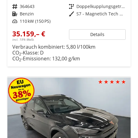
Fahrzeugnr.
364643
Getriebe
Doppelkupplungsgetriebe (DSG)
Kraftstoff
Benzin
Außenfarbe
S7 - Magnetich Tech Met.
Leistung
110 kW (150 PS)
35.159,– €
Details
incl. 19% MwSt.
Verbrauch kombiniert:
5,80 l/100km
CO
-Klasse:
D
2
CO
-Emissionen:
132,00 g/km
2