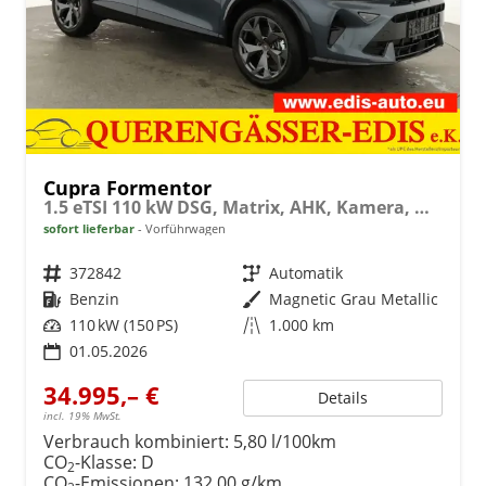
Cupra Formentor
1.5 eTSI 110 kW DSG, Matrix, AHK, Kamera, Winter, el. Klappe, 5 J.-Garantie
sofort lieferbar
Vorführwagen
Fahrzeugnr.
372842
Getriebe
Automatik
Kraftstoff
Benzin
Außenfarbe
Magnetic Grau Metallic
Leistung
110 kW (150 PS)
Kilometerstand
1.000 km
01.05.2026
34.995,– €
Details
incl. 19% MwSt.
Verbrauch kombiniert:
5,80 l/100km
CO
-Klasse:
D
2
CO
-Emissionen:
132,00 g/km