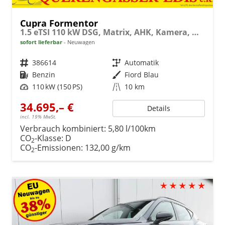
Cupra Formentor
1.5 eTSI 110 kW DSG, Matrix, AHK, Kamera, Winter, el. Klappe, 5 J.-Garantie
sofort lieferbar
Neuwagen
Fahrzeugnr.
386614
Getriebe
Automatik
Kraftstoff
Benzin
Außenfarbe
Fiord Blau
Leistung
110 kW (150 PS)
Kilometerstand
10 km
34.695,– €
Details
incl. 19% MwSt.
Verbrauch kombiniert:
5,80 l/100km
CO
-Klasse:
D
2
CO
-Emissionen:
132,00 g/km
2