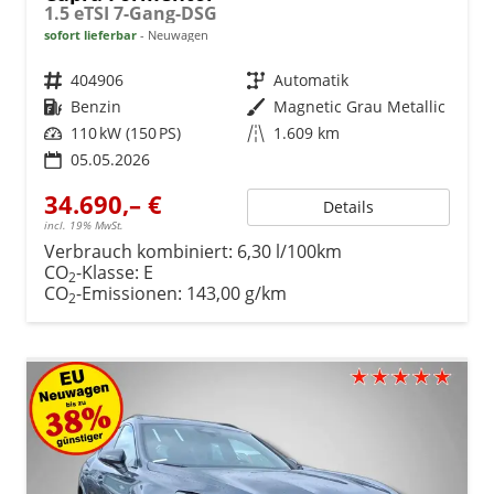
1.5 eTSI 7-Gang-DSG
sofort lieferbar
Neuwagen
Fahrzeugnr.
404906
Getriebe
Automatik
Kraftstoff
Benzin
Außenfarbe
Magnetic Grau Metallic
Leistung
110 kW (150 PS)
Kilometerstand
1.609 km
05.05.2026
34.690,– €
Details
incl. 19% MwSt.
Verbrauch kombiniert:
6,30 l/100km
CO
-Klasse:
E
2
CO
-Emissionen:
143,00 g/km
2