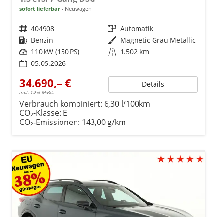
sofort lieferbar
Neuwagen
Fahrzeugnr.
404908
Getriebe
Automatik
Kraftstoff
Benzin
Außenfarbe
Magnetic Grau Metallic
Leistung
110 kW (150 PS)
Kilometerstand
1.502 km
05.05.2026
34.690,– €
Details
incl. 19% MwSt.
Verbrauch kombiniert:
6,30 l/100km
CO
-Klasse:
E
2
CO
-Emissionen:
143,00 g/km
2