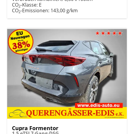
CO
-Klasse:
E
2
CO
-Emissionen:
143,00 g/km
2
Cupra Formentor
1.5 eTSI 7-Gang-DSG