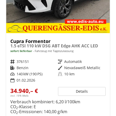
Cupra Formentor
1.5 eTSI 110 kW DSG ABT Edge AHK ACC LED
sofort lieferbar
Fahrzeug mit Tageszulassung
Fahrzeugnr.
376151
Getriebe
Automatik
Kraftstoff
Benzin
Außenfarbe
Nevadaweiß Metallic
Leistung
140 kW (190 PS)
Kilometerstand
10 km
01.02.2026
34.940,– €
Details
incl. 19% MwSt.
Verbrauch kombiniert:
6,20 l/100km
CO
-Klasse:
E
2
CO
-Emissionen:
140,00 g/km
2