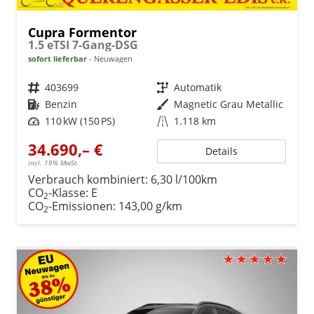
Cupra Formentor
1.5 eTSI 7-Gang-DSG
sofort lieferbar
Neuwagen
Fahrzeugnr.
403699
Getriebe
Automatik
Kraftstoff
Benzin
Außenfarbe
Magnetic Grau Metallic
Leistung
110 kW (150 PS)
Kilometerstand
1.118 km
34.690,– €
Details
incl. 19% MwSt.
Verbrauch kombiniert:
6,30 l/100km
CO
-Klasse:
E
2
CO
-Emissionen:
143,00 g/km
2