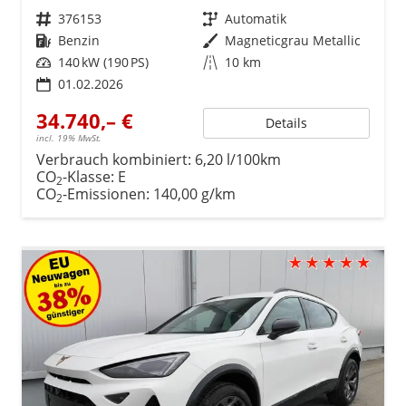
Fahrzeugnr.
376153
Getriebe
Automatik
Kraftstoff
Benzin
Außenfarbe
Magneticgrau Metallic
Leistung
140 kW (190 PS)
Kilometerstand
10 km
01.02.2026
34.740,– €
Details
incl. 19% MwSt.
Verbrauch kombiniert:
6,20 l/100km
CO
-Klasse:
E
2
CO
-Emissionen:
140,00 g/km
2