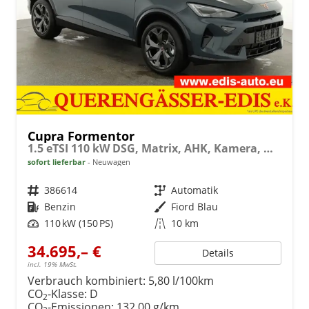
Cupra Formentor
1.5 eTSI 110 kW DSG, Matrix, AHK, Kamera, Winter, el. Klappe, 5 J.-Garantie
sofort lieferbar
Neuwagen
Fahrzeugnr.
386614
Getriebe
Automatik
Kraftstoff
Benzin
Außenfarbe
Fiord Blau
Leistung
110 kW (150 PS)
Kilometerstand
10 km
34.695,– €
Details
incl. 19% MwSt.
Verbrauch kombiniert:
5,80 l/100km
CO
-Klasse:
D
2
CO
-Emissionen:
132,00 g/km