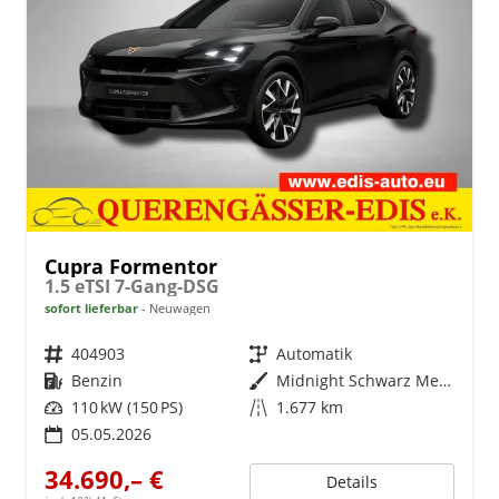
Cupra Formentor
1.5 eTSI 7-Gang-DSG
sofort lieferbar
Neuwagen
Fahrzeugnr.
404903
Getriebe
Automatik
Kraftstoff
Benzin
Außenfarbe
Midnight Schwarz Metallic
Leistung
110 kW (150 PS)
Kilometerstand
1.677 km
05.05.2026
34.690,– €
Details