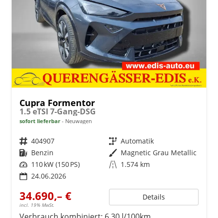
Cupra Formentor
1.5 eTSI 7-Gang-DSG
sofort lieferbar
Neuwagen
Fahrzeugnr.
404907
Getriebe
Automatik
Kraftstoff
Benzin
Außenfarbe
Magnetic Grau Metallic
Leistung
110 kW (150 PS)
Kilometerstand
1.574 km
24.06.2026
34.690,– €
Details
incl. 19% MwSt.
Verbrauch kombiniert:
6,30 l/100km