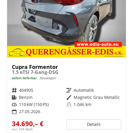
Cupra Formentor
1.5 eTSI 7-Gang-DSG
sofort lieferbar
Neuwagen
Fahrzeugnr.
404905
Getriebe
Automatik
Kraftstoff
Benzin
Außenfarbe
Magnetic Grau Metallic
Leistung
110 kW (150 PS)
Kilometerstand
1.046 km
27.05.2026
34.690,– €
Details
incl. 19% MwSt.