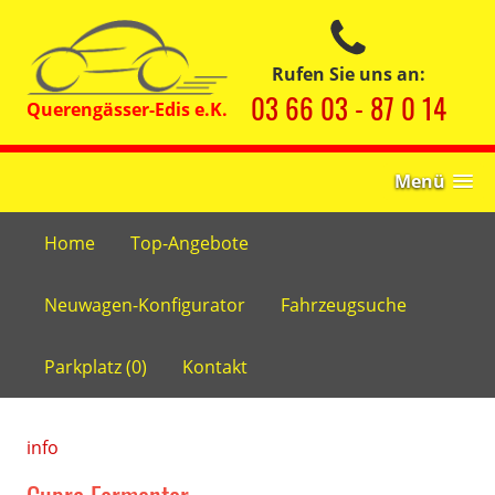
Rufen Sie uns an:
03 66 03 - 87 0 14
Menü
Home
Top-Angebote
Neuwagen-Konfigurator
Fahrzeugsuche
Parkplatz (
0
)
Kontakt
info