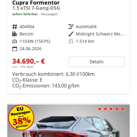
Cupra Formentor
1.5 eTSI 7-Gang-DSG
sofort lieferbar
Neuwagen
Fahrzeugnr.
404904
Getriebe
Automatik
Kraftstoff
Benzin
Außenfarbe
Midnight Schwarz Metallic
Leistung
110 kW (150 PS)
Kilometerstand
1.514 km
24.06.2026
34.690,– €
Details
incl. 19% MwSt.
Verbrauch kombiniert:
6,30 l/100km
CO
-Klasse:
E
2
CO
-Emissionen:
143,00 g/km
2