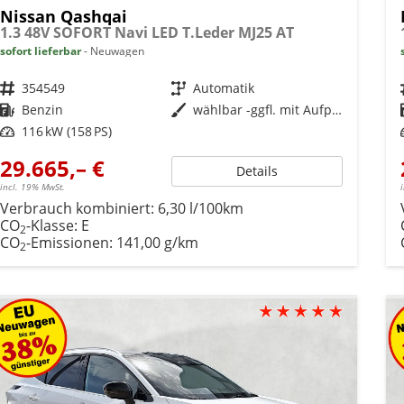
Nissan Qashqai
1.3 48V SOFORT Navi LED T.Leder MJ25 AT
sofort lieferbar
Neuwagen
Fahrzeugnr.
354549
Getriebe
Automatik
Kraftstoff
Benzin
Außenfarbe
wählbar -ggfl. mit Aufpreis-
Leistung
116 kW (158 PS)
29.665,– €
Details
incl. 19% MwSt.
Verbrauch kombiniert:
6,30 l/100km
CO
-Klasse:
E
2
CO
-Emissionen:
141,00 g/km
2