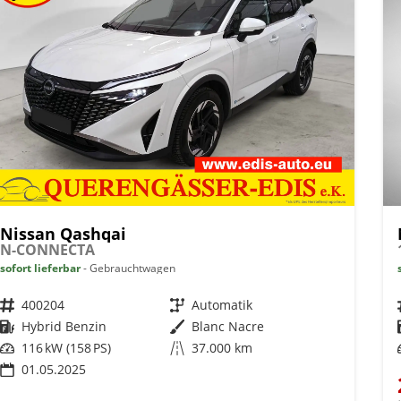
Nissan Qashqai
N-CONNECTA
sofort lieferbar
Gebrauchtwagen
Fahrzeugnr.
400204
Getriebe
Automatik
Kraftstoff
Hybrid Benzin
Außenfarbe
Blanc Nacre
Leistung
116 kW (158 PS)
Kilometerstand
37.000 km
01.05.2025