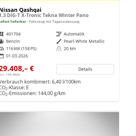
Nissan Qashqai
1.3 DIG-T X-Tronic Tekna Winter Pano
sofort lieferbar
Fahrzeug mit Tageszulassung
Fahrzeugnr.
401704
Getriebe
Automatik
Kraftstoff
Benzin
Außenfarbe
Pearl-White Metallic
Leistung
116 kW (158 PS)
Kilometerstand
20 km
01.03.2026
29.408,– €
Details
incl. 19% MwSt.
Verbrauch kombiniert:
6,40 l/100km
CO
-Klasse:
E
2
CO
-Emissionen:
144,00 g/km
2