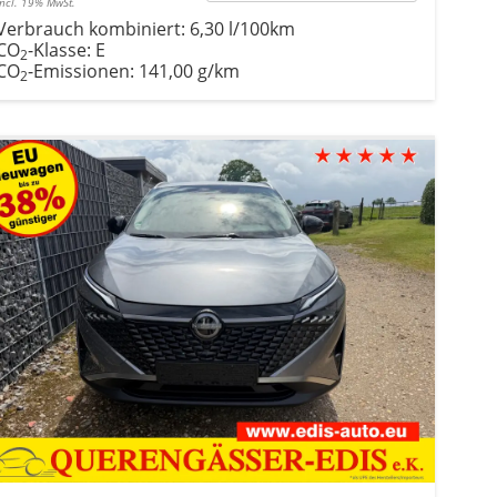
incl. 19% MwSt.
Verbrauch kombiniert:
6,30 l/100km
CO
-Klasse:
E
2
CO
-Emissionen:
141,00 g/km
2