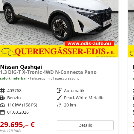
Nissan Qashqai
1.3 DIG-T X-Tronic 4WD N-Connecta Pano
sofort lieferbar
Fahrzeug mit Tageszulassung
Fahrzeugnr.
403768
Getriebe
Automatik
Kraftstoff
Benzin
Außenfarbe
Pearl-White Metallic
Leistung
116 kW (158 PS)
Kilometerstand
20 km
01.03.2026
29.695,– €
Details
incl. 19% MwSt.