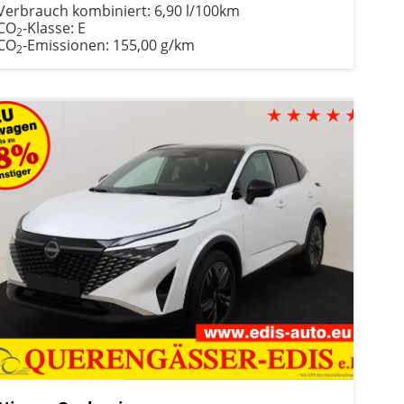
Verbrauch kombiniert:
6,90 l/100km
CO
-Klasse:
E
2
CO
-Emissionen:
155,00 g/km
2