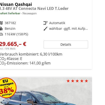
Nissan Qashqai
1.3 48V AT Connecta Navi LED T.Leder
sofort lieferbar
Neuwagen
Fahrzeugnr.
387182
Getriebe
Automatik
Kraftstoff
Benzin
Außenfarbe
wählbar -ggfl. mit Aufpreis-
Leistung
116 kW (158 PS)
29.665,– €
Details
incl. 19% MwSt.
Verbrauch kombiniert:
6,30 l/100km
CO
-Klasse:
E
2
CO
-Emissionen:
141,00 g/km
2