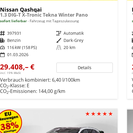
Nissan Qashqai
1.3 DIG-T X-Tronic Tekna Winter Pano
sofort lieferbar
Fahrzeug mit Tageszulassung
Fahrzeugnr.
397931
Getriebe
Automatik
Kraftstoff
Benzin
Außenfarbe
Dark-Grey
Leistung
116 kW (158 PS)
Kilometerstand
20 km
01.03.2026
29.408,– €
Details
incl. 19% MwSt.
Verbrauch kombiniert:
6,40 l/100km
CO
-Klasse:
E
2
CO
-Emissionen:
144,00 g/km
2