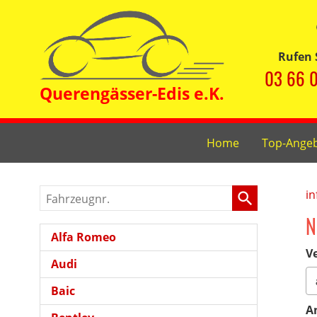
Rufen 
03 66 0
Home
Top-Ange
Fahrzeugnr.
in
N
Alfa Romeo
Ve
Audi
Baic
A