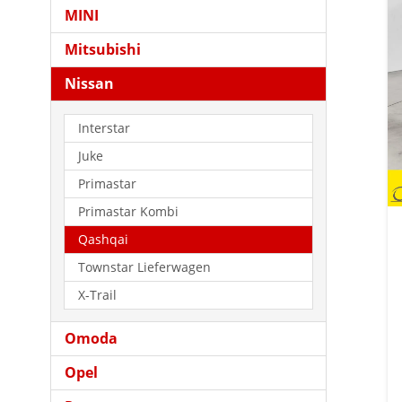
MINI
Mitsubishi
Nissan
Interstar
Juke
Primastar
Primastar Kombi
Qashqai
Townstar Lieferwagen
X-Trail
Omoda
Opel