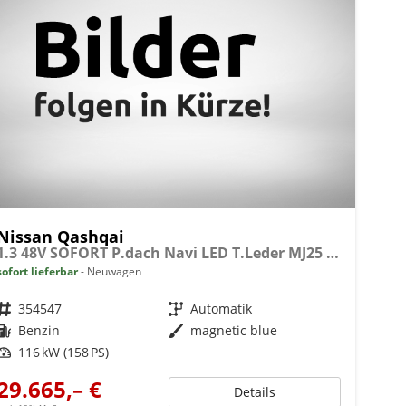
Nissan Qashqai
1.3 48V SOFORT P.dach Navi LED T.Leder MJ25 AT
sofort lieferbar
Neuwagen
Fahrzeugnr.
354547
Getriebe
Automatik
Kraftstoff
Benzin
Außenfarbe
magnetic blue
Leistung
116 kW (158 PS)
29.665,– €
Details