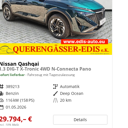
Nissan Qashqai
1.3 DIG-T X-Tronic 4WD N-Connecta Pano
sofort lieferbar
Fahrzeug mit Tageszulassung
Fahrzeugnr.
389213
Getriebe
Automatik
Kraftstoff
Benzin
Außenfarbe
Deep Ocean
Leistung
116 kW (158 PS)
Kilometerstand
20 km
01.05.2026
29.794,– €
Details
incl. 19% MwSt.