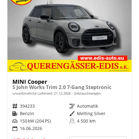
MINI Cooper
S John Works Trim 2.0 7-Gang Steptronic
unverbindliche Lieferzeit:
21.12.2026
Gebrauchtwagen
Fahrzeugnr.
394233
Getriebe
Automatik
Kraftstoff
Benzin
Außenfarbe
Melting Silver
Leistung
150 kW (204 PS)
Kilometerstand
4.500 km
16.06.2026