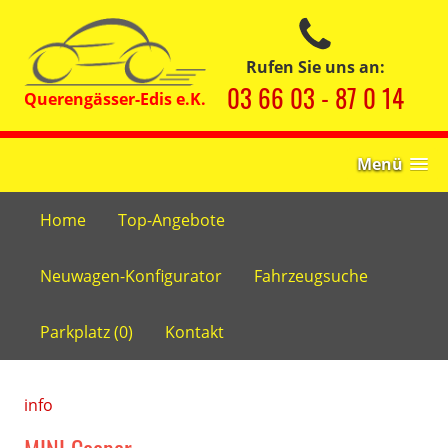
Rufen Sie uns an:
03 66 03 - 87 0 14
Menü
Home
Top-Angebote
Neuwagen-Konfigurator
Fahrzeugsuche
Parkplatz (
0
)
Kontakt
info