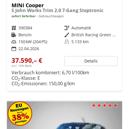
MINI Cooper
S John Works Trim 2.0 7-Gang Steptronic
sofort lieferbar
Gebrauchtwagen
Fahrzeugnr.
390384
Getriebe
Automatik
Kraftstoff
Benzin
Außenfarbe
British Racing Green metallic
Leistung
150 kW (204 PS)
Kilometerstand
5.133 km
22.04.2026
37.590,– €
Details
incl. 19% MwSt.
Verbrauch kombiniert:
6,70 l/100km
CO
-Klasse:
E
2
CO
-Emissionen:
150,00 g/km
2