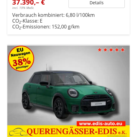
37.390,– €
Details
incl. 19% MwSt.
Verbrauch kombiniert:
6,80 l/100km
CO
-Klasse:
E
2
CO
-Emissionen:
152,00 g/km
2