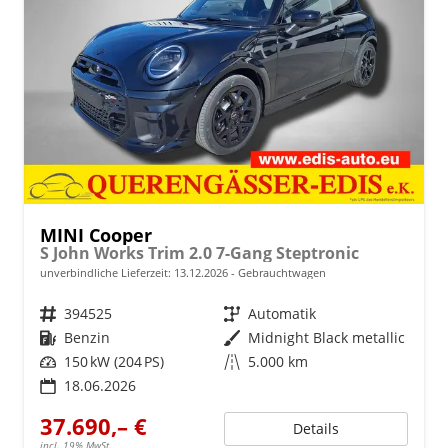
MINI Cooper
S John Works Trim 2.0 7-Gang Steptronic
unverbindliche Lieferzeit:
13.12.2026
Gebrauchtwagen
Fahrzeugnr.
394525
Getriebe
Automatik
Kraftstoff
Benzin
Außenfarbe
Midnight Black metallic
Leistung
150 kW (204 PS)
Kilometerstand
5.000 km
18.06.2026
37.690,– €
Details
incl. 19% MwSt.