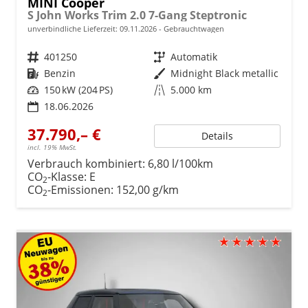
MINI Cooper
S John Works Trim 2.0 7-Gang Steptronic
unverbindliche Lieferzeit:
09.11.2026
Gebrauchtwagen
Fahrzeugnr.
401250
Getriebe
Automatik
Kraftstoff
Benzin
Außenfarbe
Midnight Black metallic
Leistung
150 kW (204 PS)
Kilometerstand
5.000 km
18.06.2026
37.790,– €
Details
incl. 19% MwSt.
Verbrauch kombiniert:
6,80 l/100km
CO
-Klasse:
E
2
CO
-Emissionen:
152,00 g/km
2