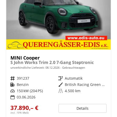
MINI Cooper
S John Works Trim 2.0 7-Gang Steptronic
unverbindliche Lieferzeit:
08.12.2026
Gebrauchtwagen
Fahrzeugnr.
391237
Getriebe
Automatik
Kraftstoff
Benzin
Außenfarbe
British Racing Green metallic
Leistung
150 kW (204 PS)
Kilometerstand
4.500 km
03.06.2026
37.890,– €
Details
incl. 19% MwSt.