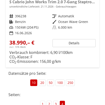
S Cabrio John Works Trim 2.0 7-Gang Steptronic
unverbindliche Lieferzeit:
21.11.2026
Gebrauchtwagen
Fahrzeugnr.
396238
Getriebe
Automatik
Kraftstoff
Benzin
Außenfarbe
Ocean Wave Green
Leistung
150 kW (204 PS)
Kilometerstand
6.000 km
16.06.2026
38.990,– €
Details
incl. 19% MwSt.
Verbrauch kombiniert:
6,90 l/100km
CO
-Klasse:
F
2
CO
-Emissionen:
156,00 g/km
2
Datensätze pro Seite:
10
20
50
100
250
Seiten:
1
2
3
4