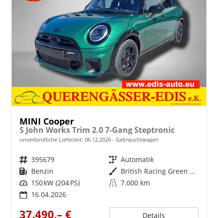
MINI Cooper
S John Works Trim 2.0 7-Gang Steptronic
unverbindliche Lieferzeit:
06.12.2026
Gebrauchtwagen
Fahrzeugnr.
395679
Getriebe
Automatik
Kraftstoff
Benzin
Außenfarbe
British Racing Green metallic
Leistung
150 kW (204 PS)
Kilometerstand
7.000 km
16.04.2026
37.490,– €
Details