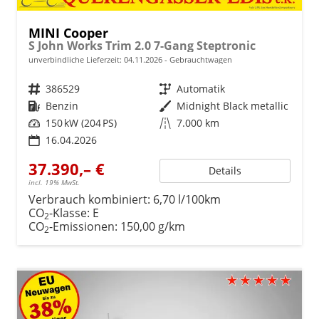
MINI Cooper
S John Works Trim 2.0 7-Gang Steptronic
unverbindliche Lieferzeit:
04.11.2026
Gebrauchtwagen
Fahrzeugnr.
386529
Getriebe
Automatik
Kraftstoff
Benzin
Außenfarbe
Midnight Black metallic
Leistung
150 kW (204 PS)
Kilometerstand
7.000 km
16.04.2026
37.390,– €
Details
incl. 19% MwSt.
Verbrauch kombiniert:
6,70 l/100km
CO
-Klasse:
E
2
CO
-Emissionen:
150,00 g/km
2