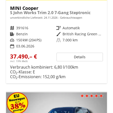
MINI Cooper
S John Works Trim 2.0 7-Gang Steptronic
unverbindliche Lieferzeit:
24.11.2026
Gebrauchtwagen
Fahrzeugnr.
391616
Getriebe
Automatik
Kraftstoff
Benzin
Außenfarbe
British Racing Green metallic
Leistung
150 kW (204 PS)
Kilometerstand
7.000 km
03.06.2026
37.490,– €
Details
incl. 19% MwSt.
Verbrauch kombiniert:
6,80 l/100km
CO
-Klasse:
E
2
CO
-Emissionen:
152,00 g/km
2