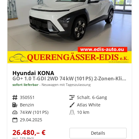
Hyundai KONA
GO+ 1.0 T-GDI 2WD 74 kW (101 PS) 2-Zonen-Klimaautomatik, Sitzheizung, Lenkradheizung, DAB, Android Auto, Apple CarPlay, Navigationssystem, Induktionsladestation, LED-Scheinwerfer, 18 Zoll Leichtmetallfelgen, uvm
sofort lieferbar
Neuwagen mit Tageszulassung
Fahrzeugnr.
350551
Getriebe
Schalt. 6-Gang
Kraftstoff
Benzin
Außenfarbe
Atlas White
Leistung
74 kW (101 PS)
Kilometerstand
10 km
29.04.2025
26.480,– €
Details
incl. 19% MwSt.