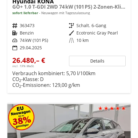
Hyundai KONA
GO+ 1.0 T-GDI 2WD 74 kW (101 PS) 2-Zonen-Klimaautomatik, Sitzheizung, Lenkradheizung, DAB, Android Auto, Apple CarPlay, Navigationssystem, Induktionsladestation, LED-Scheinwerfer, 18 Zoll Leichtmetallfelgen, uvm
sofort lieferbar
Neuwagen mit Tageszulassung
Fahrzeugnr.
363473
Getriebe
Schalt. 6-Gang
Kraftstoff
Benzin
Außenfarbe
Ecotronic Gray Pearl
Leistung
74 kW (101 PS)
Kilometerstand
10 km
29.04.2025
26.480,– €
Details
incl. 19% MwSt.
Verbrauch kombiniert:
5,70 l/100km
CO
-Klasse:
D
2
CO
-Emissionen:
129,00 g/km
2