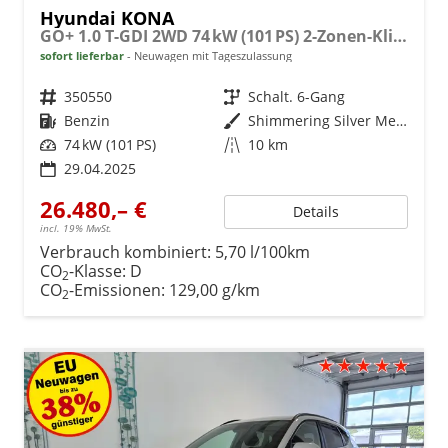
Hyundai KONA
GO+ 1.0 T-GDI 2WD 74 kW (101 PS) 2-Zonen-Klimaautomatik, Sitzheizung, Lenkradheizung, DAB, Android Auto, Apple CarPlay, Navigationssystem, Induktionsladestation, LED-Scheinwerfer, 18 Zoll Leichtmetallfelgen, uvm
sofort lieferbar
Neuwagen mit Tageszulassung
Fahrzeugnr.
350550
Getriebe
Schalt. 6-Gang
Kraftstoff
Benzin
Außenfarbe
Shimmering Silver Metallic
Leistung
74 kW (101 PS)
Kilometerstand
10 km
29.04.2025
26.480,– €
Details
incl. 19% MwSt.
Verbrauch kombiniert:
5,70 l/100km
CO
-Klasse:
D
2
CO
-Emissionen:
129,00 g/km
2