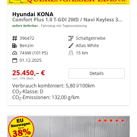
Hyundai KONA
Comfort Plus 1.0 T-GDI 2WD / Navi Keyless 360° Kam./ Sitz + Lenkradheiz. LED Alu 18"
sofort lieferbar
Fahrzeug mit Tageszulassung
Fahrzeugnr.
396472
Getriebe
Schaltgetriebe
Kraftstoff
Benzin
Außenfarbe
Atlas White
Leistung
74 kW (101 PS)
Kilometerstand
15 km
01.12.2025
25.450,– €
Details
incl. 19% MwSt.
Verbrauch kombiniert:
5,80 l/100km
CO
-Klasse:
D
2
CO
-Emissionen:
132,00 g/km
2