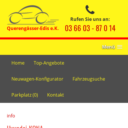
Rufen Sie uns an:
03 66 03 - 87 0 14
Menü
Home
Top-Angebote
Neuwagen-Konfigurator
Fahrzeugsuche
Parkplatz (
0
)
Kontakt
info