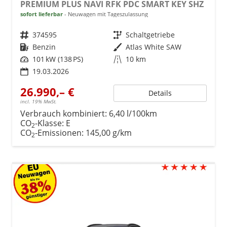
PREMIUM PLUS NAVI RFK PDC SMART KEY SHZ
sofort lieferbar
Neuwagen mit Tageszulassung
Fahrzeugnr.
374595
Getriebe
Schaltgetriebe
Kraftstoff
Benzin
Außenfarbe
Atlas White SAW
Leistung
101 kW (138 PS)
Kilometerstand
10 km
19.03.2026
26.990,– €
Details
incl. 19% MwSt.
Verbrauch kombiniert:
6,40 l/100km
CO
-Klasse:
E
2
CO
-Emissionen:
145,00 g/km
2