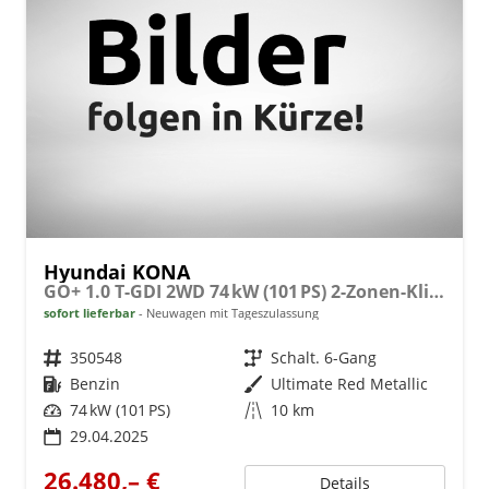
Hyundai KONA
GO+ 1.0 T-GDI 2WD 74 kW (101 PS) 2-Zonen-Klimaautomatik, Sitzheizung, Lenkradheizung, DAB, Android Auto, Apple CarPlay, Navigationssystem, Induktionsladestation, LED-Scheinwerfer, 18 Zoll Leichtmetallfelgen, uvm
sofort lieferbar
Neuwagen mit Tageszulassung
Fahrzeugnr.
350548
Getriebe
Schalt. 6-Gang
Kraftstoff
Benzin
Außenfarbe
Ultimate Red Metallic
Leistung
74 kW (101 PS)
Kilometerstand
10 km
29.04.2025
26.480,– €
Details