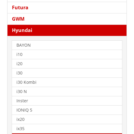
Futura
GWM
Hyundai
BAYON
i10
i20
i30
i30 Kombi
i30 N
Inster
IONIQ 5
ix20
ix35