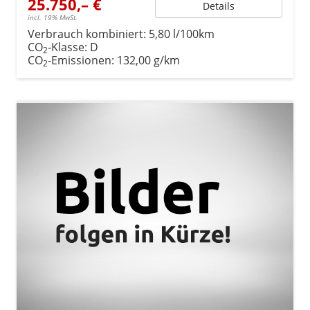
25.750,– €
Details
incl. 19% MwSt.
Verbrauch kombiniert:
5,80 l/100km
CO
-Klasse:
D
2
CO
-Emissionen:
132,00 g/km
2