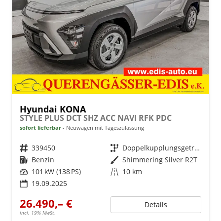
Hyundai KONA
STYLE PLUS DCT SHZ ACC NAVI RFK PDC
sofort lieferbar
Neuwagen mit Tageszulassung
Fahrzeugnr.
339450
Getriebe
Doppelkupplungsgetriebe (DSG)
Kraftstoff
Benzin
Außenfarbe
Shimmering Silver R2T
Leistung
101 kW (138 PS)
Kilometerstand
10 km
19.09.2025
26.490,– €
Details
incl. 19% MwSt.