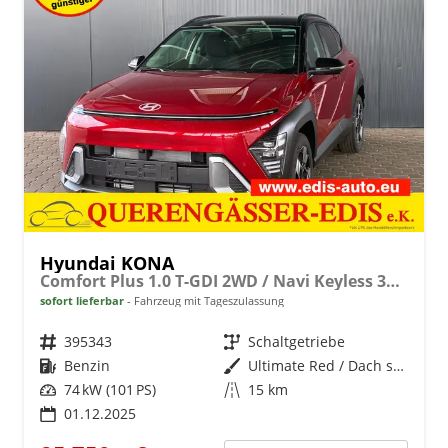
Hyundai KONA
Comfort Plus 1.0 T-GDI 2WD / Navi Keyless 360° Kam./ Sitz + Lenkradheiz. LED Alu 18"
sofort lieferbar
Fahrzeug mit Tageszulassung
Fahrzeugnr.
395343
Getriebe
Schaltgetriebe
Kraftstoff
Benzin
Außenfarbe
Ultimate Red / Dach schwarz
Leistung
74 kW (101 PS)
Kilometerstand
15 km
01.12.2025