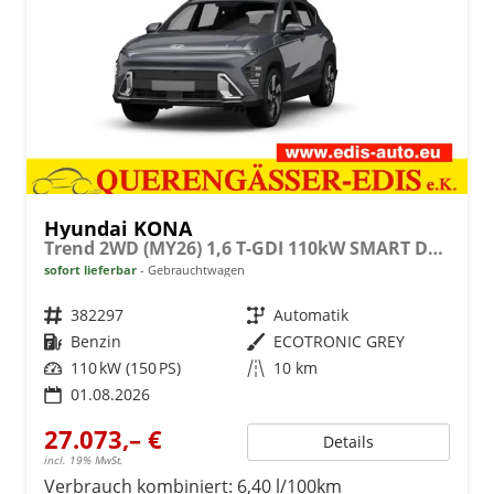
Hyundai KONA
Trend 2WD (MY26) 1,6 T-GDI 110kW SMART DCT7
sofort lieferbar
Gebrauchtwagen
Fahrzeugnr.
382297
Getriebe
Automatik
Kraftstoff
Benzin
Außenfarbe
ECOTRONIC GREY
Leistung
110 kW (150 PS)
Kilometerstand
10 km
01.08.2026
27.073,– €
Details
incl. 19% MwSt.
Verbrauch kombiniert:
6,40 l/100km