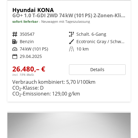
Hyundai KONA
GO+ 1.0 T-GDI 2WD 74 kW (101 PS) 2-Zonen-Klimaautomatik, Sitzheizung, Lenkradheizung, DAB, Android Auto, Apple CarPlay, Navigationssystem, Induktionsladestation, LED-Scheinwerfer, 18 Zoll Leichtmetallfelgen, uvm
sofort lieferbar
Neuwagen mit Tageszulassung
Fahrzeugnr.
350547
Getriebe
Schalt. 6-Gang
Kraftstoff
Benzin
Außenfarbe
Ecotronic Gray / Schwarz
Leistung
74 kW (101 PS)
Kilometerstand
10 km
29.04.2025
26.480,– €
Details
incl. 19% MwSt.
Verbrauch kombiniert:
5,70 l/100km
CO
-Klasse:
D
2
CO
-Emissionen:
129,00 g/km
2