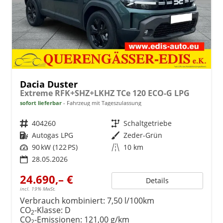
Dacia Duster
Extreme RFK+SHZ+LKHZ TCe 120 ECO-G LPG
sofort lieferbar
Fahrzeug mit Tageszulassung
Fahrzeugnr.
404260
Getriebe
Schaltgetriebe
Kraftstoff
Autogas LPG
Außenfarbe
Zeder-Grün
Leistung
90 kW (122 PS)
Kilometerstand
10 km
28.05.2026
24.690,– €
Details
incl. 19% MwSt.
Verbrauch kombiniert:
7,50 l/100km
CO
-Klasse:
D
2
CO
-Emissionen:
121,00 g/km
2