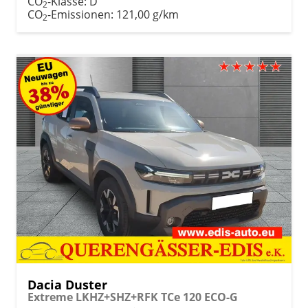
CO
-Klasse:
D
2
CO
-Emissionen:
121,00 g/km
2
Dacia Duster
Extreme LKHZ+SHZ+RFK TCe 120 ECO-G