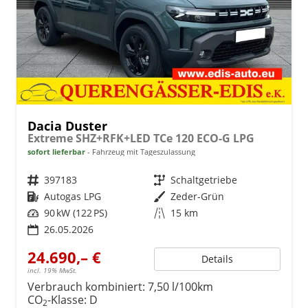
Dacia Duster
Extreme SHZ+RFK+LED TCe 120 ECO-G LPG
sofort lieferbar
Fahrzeug mit Tageszulassung
Fahrzeugnr.
397183
Getriebe
Schaltgetriebe
Kraftstoff
Autogas LPG
Außenfarbe
Zeder-Grün
Leistung
90 kW (122 PS)
Kilometerstand
15 km
26.05.2026
24.690,– €
Details
incl. 19% MwSt.
Verbrauch kombiniert:
7,50 l/100km
CO
-Klasse:
D
2