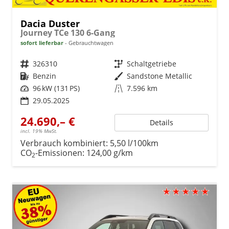
Dacia Duster
Journey TCe 130 6-Gang
sofort lieferbar
Gebrauchtwagen
Fahrzeugnr.
326310
Getriebe
Schaltgetriebe
Kraftstoff
Benzin
Außenfarbe
Sandstone Metallic
Leistung
96 kW (131 PS)
Kilometerstand
7.596 km
29.05.2025
24.690,– €
Details
incl. 19% MwSt.
Verbrauch kombiniert:
5,50 l/100km
CO
-Emissionen:
124,00 g/km
2