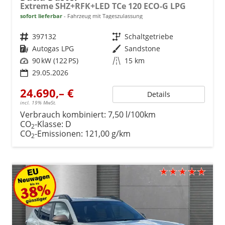
Extreme SHZ+RFK+LED TCe 120 ECO-G LPG
sofort lieferbar
Fahrzeug mit Tageszulassung
Fahrzeugnr.
397132
Getriebe
Schaltgetriebe
Kraftstoff
Autogas LPG
Außenfarbe
Sandstone
Leistung
90 kW (122 PS)
Kilometerstand
15 km
29.05.2026
24.690,– €
Details
incl. 19% MwSt.
Verbrauch kombiniert:
7,50 l/100km
CO
-Klasse:
D
2
CO
-Emissionen:
121,00 g/km
2