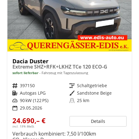
Dacia Duster
Extreme SHZ+RFK+LKHZ TCe 120 ECO-G
sofort lieferbar
Fahrzeug mit Tageszulassung
Fahrzeugnr.
397150
Getriebe
Schaltgetriebe
Kraftstoff
Autogas LPG
Außenfarbe
Sandstone Beige
Leistung
90 kW (122 PS)
Kilometerstand
25 km
29.05.2026
24.690,– €
Details
incl. 19% MwSt.
Verbrauch kombiniert:
7,50 l/100km