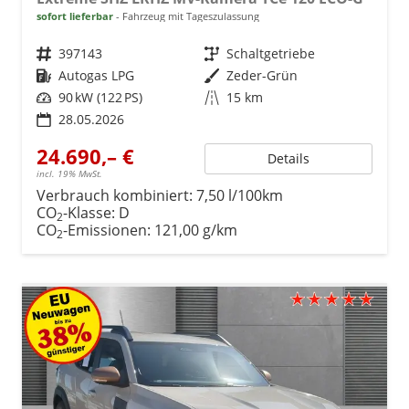
sofort lieferbar
Fahrzeug mit Tageszulassung
Fahrzeugnr.
397143
Getriebe
Schaltgetriebe
Kraftstoff
Autogas LPG
Außenfarbe
Zeder-Grün
Leistung
90 kW (122 PS)
Kilometerstand
15 km
28.05.2026
24.690,– €
Details
incl. 19% MwSt.
Verbrauch kombiniert:
7,50 l/100km
CO
-Klasse:
D
2
CO
-Emissionen:
121,00 g/km
2