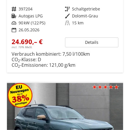
Fahrzeugnr.
397204
Getriebe
Schaltgetriebe
Kraftstoff
Autogas LPG
Außenfarbe
Dolomit-Grau
Leistung
90 kW (122 PS)
Kilometerstand
15 km
26.05.2026
24.690,– €
Details
incl. 19% MwSt.
Verbrauch kombiniert:
7,50 l/100km
CO
-Klasse:
D
2
CO
-Emissionen:
121,00 g/km
2