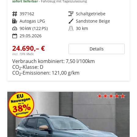
sofort lieferbar
Fahrzeug mit Tageszulassung
Fahrzeugnr.
397162
Getriebe
Schaltgetriebe
Kraftstoff
Autogas LPG
Außenfarbe
Sandstone Beige
Leistung
90 kW (122 PS)
Kilometerstand
30 km
29.05.2026
24.690,– €
Details
incl. 19% MwSt.
Verbrauch kombiniert:
7,50 l/100km
CO
-Klasse:
D
2
CO
-Emissionen:
121,00 g/km
2