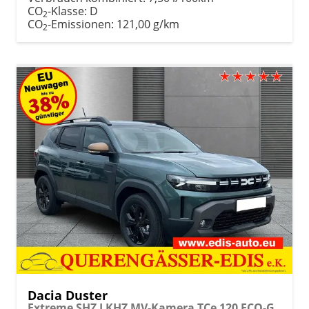
CO
-Klasse:
D
2
CO
-Emissionen:
121,00 g/km
2
Dacia Duster
Extreme SHZ LKHZ MV-Kamera TCe 120 ECO-G