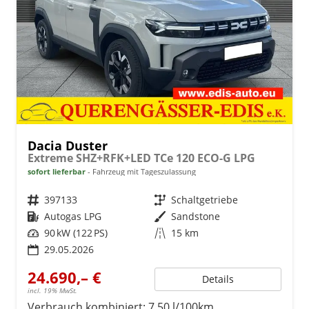
Dacia Duster
Extreme SHZ+RFK+LED TCe 120 ECO-G LPG
sofort lieferbar
Fahrzeug mit Tageszulassung
Fahrzeugnr.
397133
Getriebe
Schaltgetriebe
Kraftstoff
Autogas LPG
Außenfarbe
Sandstone
Leistung
90 kW (122 PS)
Kilometerstand
15 km
29.05.2026
24.690,– €
Details
incl. 19% MwSt.
Verbrauch kombiniert:
7,50 l/100km