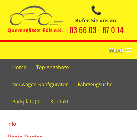
Rufen Sie uns an:
03 66 03 - 87 0 14
Menü
Home
Top-Angebote
Neuwagen-Konfigurator
Fahrzeugsuche
Parkplatz (
0
)
Kontakt
info