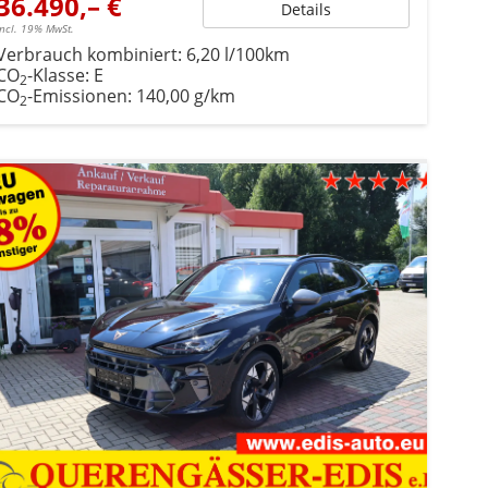
36.490,– €
Details
incl. 19% MwSt.
Verbrauch kombiniert:
6,20 l/100km
CO
-Klasse:
E
2
CO
-Emissionen:
140,00 g/km
2