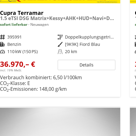
Cupra Terramar
1.5 eTSI DSG Matrix+Kessy+AHK+HUD+Navi+Dinamica+360°+eHeck+GV5
sofort lieferbar
Neuwagen
Fahrzeugnr.
395991
Getriebe
Doppelkupplungsgetriebe (DSG)
Kraftstoff
Benzin
Außenfarbe
[9K9K] Fiord Blau
Leistung
110 kW (150 PS)
Kilometerstand
20 km
36.970,– €
Details
incl. 19% MwSt.
Verbrauch kombiniert:
6,50 l/100km
CO
-Klasse:
E
2
CO
-Emissionen:
148,00 g/km
2