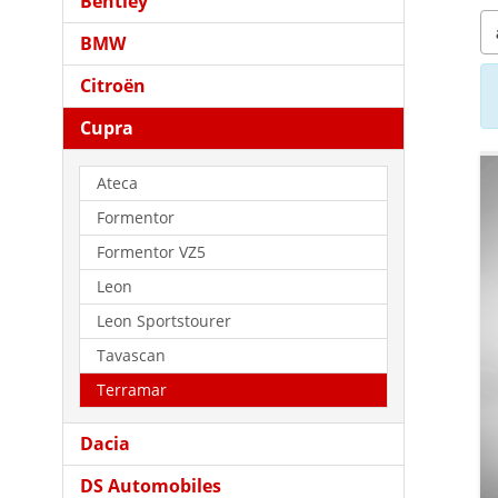
Bentley
BMW
Citroën
Cupra
Ateca
Formentor
Formentor VZ5
Leon
Leon Sportstourer
Tavascan
Terramar
Dacia
DS Automobiles