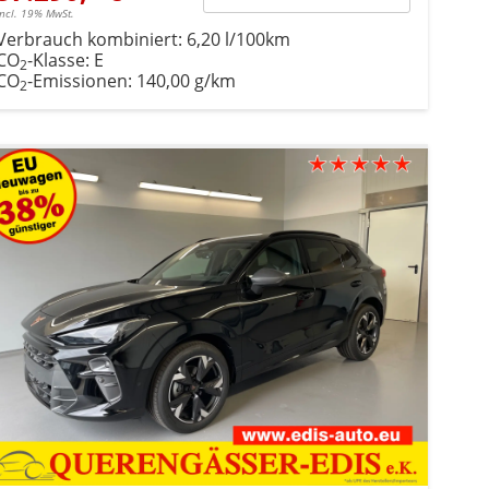
incl. 19% MwSt.
Verbrauch kombiniert:
6,20 l/100km
CO
-Klasse:
E
2
CO
-Emissionen:
140,00 g/km
2