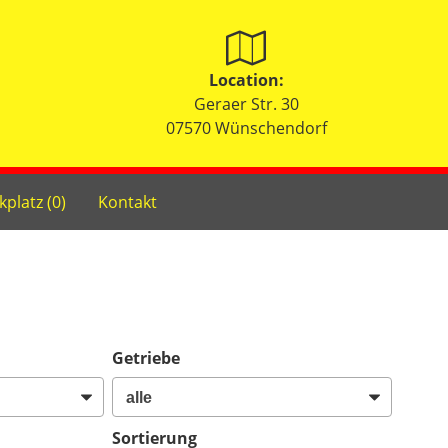
Location:
Geraer Str. 30
07570 Wünschendorf
kplatz (
0
)
Kontakt
Getriebe
Sortierung