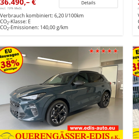
36.490,– €
Details
incl. 19% MwSt.
Verbrauch kombiniert:
6,20 l/100km
CO
-Klasse:
E
2
CO
-Emissionen:
140,00 g/km
2