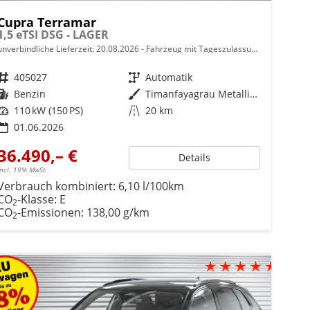
Cupra Terramar
1,5 eTSI DSG - LAGER
unverbindliche Lieferzeit:
20.08.2026
Fahrzeug mit Tageszulassung
Fahrzeugnr.
405027
Getriebe
Automatik
Kraftstoff
Benzin
Außenfarbe
Timanfayagrau Metallic (N7)
Leistung
110 kW (150 PS)
Kilometerstand
20 km
01.06.2026
36.490,– €
Details
incl. 19% MwSt.
Verbrauch kombiniert:
6,10 l/100km
CO
-Klasse:
E
2
CO
-Emissionen:
138,00 g/km
2