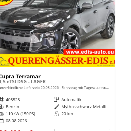
Cupra Terramar
1,5 eTSI DSG - LAGER
unverbindliche Lieferzeit:
20.08.2026
Fahrzeug mit Tageszulassung
Fahrzeugnr.
405523
Getriebe
Automatik
Kraftstoff
Benzin
Außenfarbe
Mythosschwarz Metallic (0E)
Leistung
110 kW (150 PS)
Kilometerstand
20 km
08.08.2026