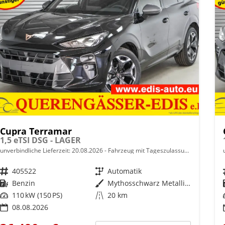
Cupra Terramar
1,5 eTSI DSG - LAGER
unverbindliche Lieferzeit:
20.08.2026
Fahrzeug mit Tageszulassung
Fahrzeugnr.
405522
Getriebe
Automatik
Kraftstoff
Benzin
Außenfarbe
Mythosschwarz Metallic (0E)
Leistung
110 kW (150 PS)
Kilometerstand
20 km
08.08.2026