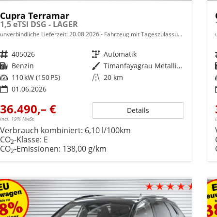
Cupra Terramar
1,5 eTSI DSG - LAGER
unverbindliche Lieferzeit:
20.08.2026
Fahrzeug mit Tageszulassung
Fahrzeugnr.
405026
Getriebe
Automatik
Kraftstoff
Benzin
Außenfarbe
Timanfayagrau Metallic (N7)
Leistung
110 kW (150 PS)
Kilometerstand
20 km
01.06.2026
36.490,– €
Details
incl. 19% MwSt.
Verbrauch kombiniert:
6,10 l/100km
CO
-Klasse:
E
2
CO
-Emissionen:
138,00 g/km
2