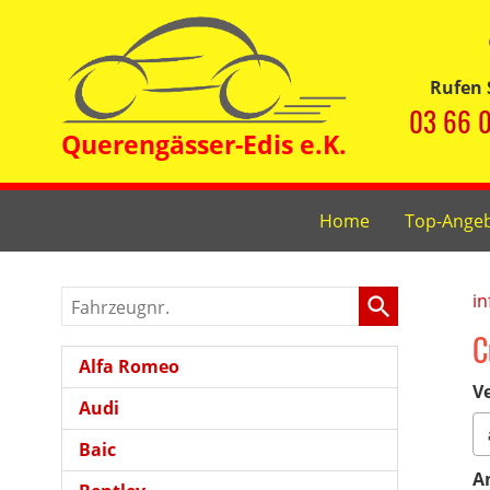
Rufen 
03 66 0
Home
Top-Ange
Fahrzeugnr.
in
C
Alfa Romeo
Ve
Audi
Baic
A