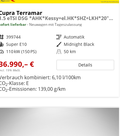
Cupra Terramar
1.5 eTSI DSG *AHK*Kessy+el.HK*SHZ+LKH*20"ALU*
sofort lieferbar
Neuwagen mit Tageszulassung
Fahrzeugnr.
399744
Getriebe
Automatik
Kraftstoff
Super E10
Außenfarbe
Midnight Black
Leistung
110 kW (150 PS)
Kilometerstand
50 km
36.990,– €
Details
incl. 19% MwSt.
Verbrauch kombiniert:
6,10 l/100km
CO
-Klasse:
E
2
CO
-Emissionen:
139,00 g/km
2