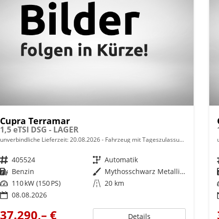
Cupra Terramar
1,5 eTSI DSG - LAGER
unverbindliche Lieferzeit:
20.08.2026
Fahrzeug mit Tageszulassung
Fahrzeugnr.
405524
Getriebe
Automatik
Kraftstoff
Benzin
Außenfarbe
Mythosschwarz Metallic (0E)
Leistung
110 kW (150 PS)
Kilometerstand
20 km
08.08.2026
37.290,– €
Details