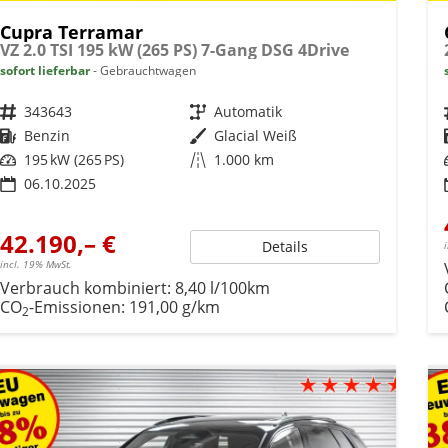
Cupra Terramar
VZ 2.0 TSI 195 kW (265 PS) 7-Gang DSG 4Drive
sofort lieferbar
Gebrauchtwagen
Fahrzeugnr.
343643
Getriebe
Automatik
Kraftstoff
Benzin
Außenfarbe
Glacial Weiß
Leistung
195 kW (265 PS)
Kilometerstand
1.000 km
06.10.2025
42.190,– €
Details
incl. 19% MwSt.
Verbrauch kombiniert:
8,40 l/100km
CO
-Emissionen:
191,00 g/km
2