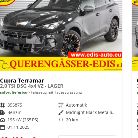
Cupra Terramar
2,0 TSI DSG 4x4 VZ - LAGER
sofort lieferbar
Fahrzeug mit Tageszulassung
Fahrzeugnr.
355875
Getriebe
Automatik
Kraftstoff
Benzin
Außenfarbe
Midnight Black Metallic (0E)
Leistung
195 kW (265 PS)
Kilometerstand
20 km
01.11.2025