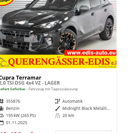
Cupra Terramar
2,0 TSI DSG 4x4 VZ - LAGER
sofort lieferbar
Fahrzeug mit Tageszulassung
Fahrzeugnr.
355876
Getriebe
Automatik
Kraftstoff
Benzin
Außenfarbe
Midnight Black Metallic (0E)
Leistung
195 kW (265 PS)
Kilometerstand
20 km
01.11.2025