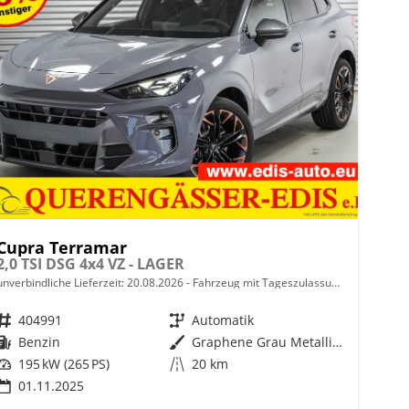
Cupra Terramar
2,0 TSI DSG 4x4 VZ - LAGER
unverbindliche Lieferzeit:
20.08.2026
Fahrzeug mit Tageszulassung
Fahrzeugnr.
404991
Getriebe
Automatik
Kraftstoff
Benzin
Außenfarbe
Graphene Grau Metallic (R6)
Leistung
195 kW (265 PS)
Kilometerstand
20 km
01.11.2025