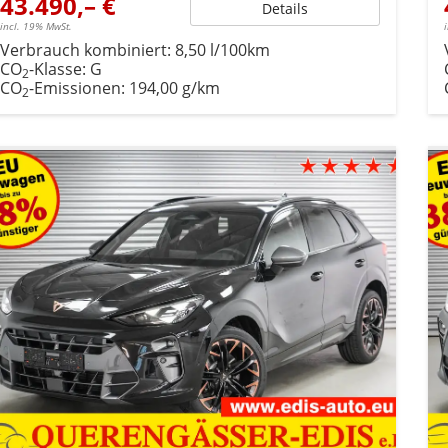
43.490,– €
Details
incl. 19% MwSt.
Verbrauch kombiniert:
8,50 l/100km
CO
-Klasse:
G
2
CO
-Emissionen:
194,00 g/km
2