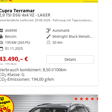
Cupra Terramar
2,0 TSI DSG 4x4 VZ - LAGER
unverbindliche Lieferzeit:
20.08.2026
Fahrzeug mit Tageszulassung
Fahrzeugnr.
404990
Getriebe
Automatik
Kraftstoff
Benzin
Außenfarbe
Midnight Black Metallic (0E)
Leistung
195 kW (265 PS)
Kilometerstand
50 km
01.11.2025
43.490,– €
Details
incl. 19% MwSt.
Verbrauch kombiniert:
8,50 l/100km
CO
-Klasse:
G
2
CO
-Emissionen:
194,00 g/km
2