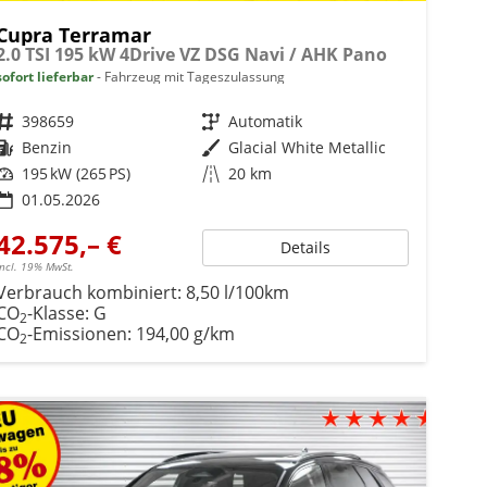
Cupra Terramar
2.0 TSI 195 kW 4Drive VZ DSG Navi / AHK Pano
sofort lieferbar
Fahrzeug mit Tageszulassung
Fahrzeugnr.
398659
Getriebe
Automatik
Kraftstoff
Benzin
Außenfarbe
Glacial White Metallic
Leistung
195 kW (265 PS)
Kilometerstand
20 km
01.05.2026
42.575,– €
Details
incl. 19% MwSt.
Verbrauch kombiniert:
8,50 l/100km
CO
-Klasse:
G
2
CO
-Emissionen:
194,00 g/km
2