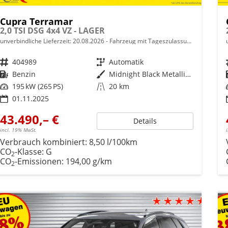
Cupra Terramar
2,0 TSI DSG 4x4 VZ - LAGER
unverbindliche Lieferzeit:
20.08.2026
Fahrzeug mit Tageszulassung
Fahrzeugnr.
404989
Getriebe
Automatik
Kraftstoff
Benzin
Außenfarbe
Midnight Black Metallic (0E)
Leistung
195 kW (265 PS)
Kilometerstand
20 km
01.11.2025
43.490,– €
Details
incl. 19% MwSt.
Verbrauch kombiniert:
8,50 l/100km
CO
-Klasse:
G
2
CO
-Emissionen:
194,00 g/km
2