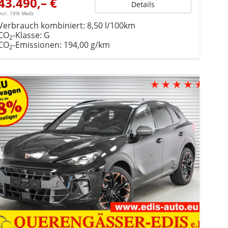
43.490,– €
Details
incl. 19% MwSt.
Verbrauch kombiniert:
8,50 l/100km
CO
-Klasse:
G
2
CO
-Emissionen:
194,00 g/km
2