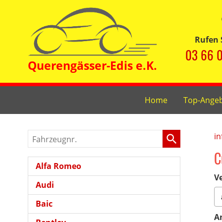
Rufen 
03 66 0
Home
Top-Ange
Fahrzeugnr.
in
C
Alfa Romeo
Ve
Audi
Baic
A