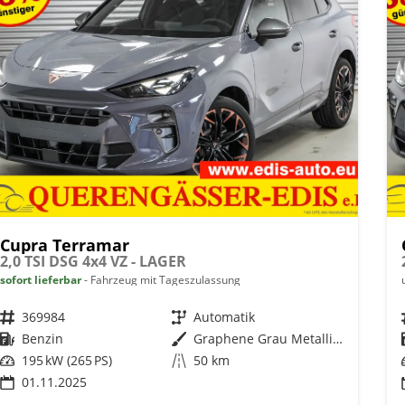
Cupra Terramar
2,0 TSI DSG 4x4 VZ - LAGER
sofort lieferbar
Fahrzeug mit Tageszulassung
Fahrzeugnr.
369984
Getriebe
Automatik
Kraftstoff
Benzin
Außenfarbe
Graphene Grau Metallic (R6)
Leistung
195 kW (265 PS)
Kilometerstand
50 km
01.11.2025