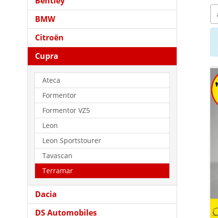
Bentley
BMW
Citroën
Cupra
Ateca
Formentor
Formentor VZ5
Leon
Leon Sportstourer
Tavascan
Terramar
Dacia
DS Automobiles