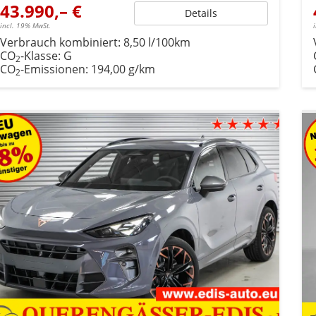
43.990,– €
Details
incl. 19% MwSt.
Verbrauch kombiniert:
8,50 l/100km
CO
-Klasse:
G
2
CO
-Emissionen:
194,00 g/km
2