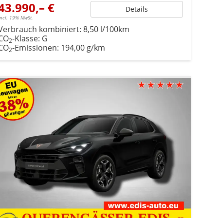
43.990,– €
Details
incl. 19% MwSt.
Verbrauch kombiniert:
8,50 l/100km
CO
-Klasse:
G
2
CO
-Emissionen:
194,00 g/km
2