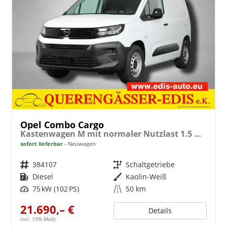
Opel Combo Cargo
Kastenwagen M mit normaler Nutzlast 1.5 Diesel 6-Gang
sofort lieferbar
Neuwagen
Fahrzeugnr.
384107
Getriebe
Schaltgetriebe
Kraftstoff
Diesel
Außenfarbe
Kaolin-Weiß
Leistung
75 kW (102 PS)
Kilometerstand
50 km
21.690,– €
Details
incl. 19% MwSt.