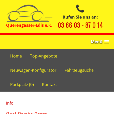
Rufen Sie uns an:
03 66 03 - 87 0 14
Menü
Home
Top-Angebote
Neuwagen-Konfigurator
Fahrzeugsuche
Parkplatz (
0
)
Kontakt
info