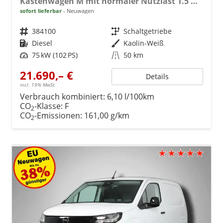
Kastenwagen M mit normaler Nutzlast 1.5 Diesel 6-Gang
sofort lieferbar
Neuwagen
Fahrzeugnr.
384100
Getriebe
Schaltgetriebe
Kraftstoff
Diesel
Außenfarbe
Kaolin-Weiß
Leistung
75 kW (102 PS)
Kilometerstand
50 km
21.690,– €
Details
incl. 19% MwSt.
Verbrauch kombiniert:
6,10 l/100km
CO
-Klasse:
F
2
CO
-Emissionen:
161,00 g/km
2