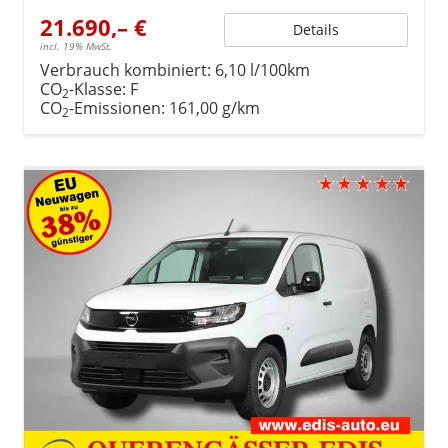
21.690,– €
Details
incl. 19% MwSt.
Verbrauch kombiniert:
6,10 l/100km
CO
-Klasse:
F
2
CO
-Emissionen:
161,00 g/km
2