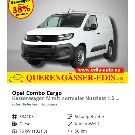
Opel Combo Cargo
Kastenwagen M mit normaler Nutzlast 1.5 Diesel 6-Gang
sofort lieferbar
Neuwagen
Fahrzeugnr.
384105
Getriebe
Schaltgetriebe
Kraftstoff
Diesel
Außenfarbe
Kaolin-Weiß
Leistung
75 kW (102 PS)
Kilometerstand
50 km