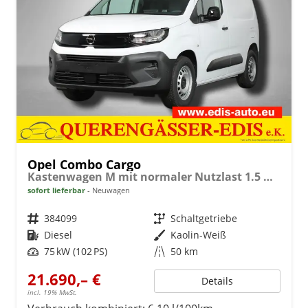
Opel Combo Cargo
Kastenwagen M mit normaler Nutzlast 1.5 Diesel 6-Gang
sofort lieferbar
Neuwagen
Fahrzeugnr.
384099
Getriebe
Schaltgetriebe
Kraftstoff
Diesel
Außenfarbe
Kaolin-Weiß
Leistung
75 kW (102 PS)
Kilometerstand
50 km
21.690,– €
Details
incl. 19% MwSt.