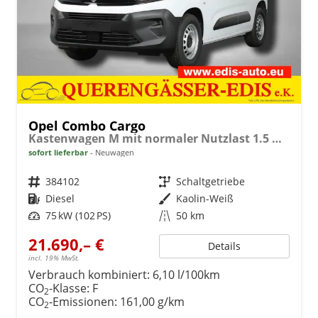
Opel Combo Cargo
Kastenwagen M mit normaler Nutzlast 1.5 Diesel 6-Gang
sofort lieferbar
Neuwagen
Fahrzeugnr.
384102
Getriebe
Schaltgetriebe
Kraftstoff
Diesel
Außenfarbe
Kaolin-Weiß
Leistung
75 kW (102 PS)
Kilometerstand
50 km
21.690,– €
Details
incl. 19% MwSt.
Verbrauch kombiniert:
6,10 l/100km
CO
-Klasse:
F
2
CO
-Emissionen:
161,00 g/km
2