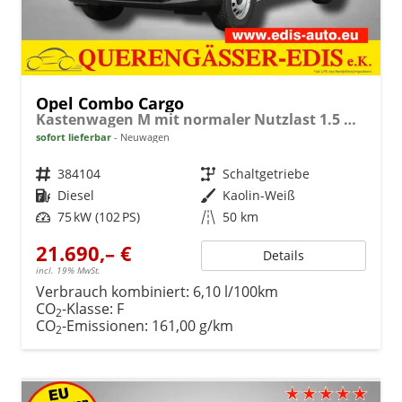
Opel Combo Cargo
Kastenwagen M mit normaler Nutzlast 1.5 Diesel 6-Gang
sofort lieferbar
Neuwagen
Fahrzeugnr.
384104
Getriebe
Schaltgetriebe
Kraftstoff
Diesel
Außenfarbe
Kaolin-Weiß
Leistung
75 kW (102 PS)
Kilometerstand
50 km
21.690,– €
Details
incl. 19% MwSt.
Verbrauch kombiniert:
6,10 l/100km
CO
-Klasse:
F
2
CO
-Emissionen:
161,00 g/km
2