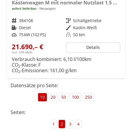
Kastenwagen M mit normaler Nutzlast 1.5 Diesel 6-Gang
sofort lieferbar
Neuwagen
Fahrzeugnr.
384108
Getriebe
Schaltgetriebe
Kraftstoff
Diesel
Außenfarbe
Kaolin-Weiß
Leistung
75 kW (102 PS)
Kilometerstand
50 km
21.690,– €
Details
incl. 19% MwSt.
Verbrauch kombiniert:
6,10 l/100km
CO
-Klasse:
F
2
CO
-Emissionen:
161,00 g/km
2
Datensätze pro Seite:
10
20
50
100
250
Seiten:
1
2
3
4