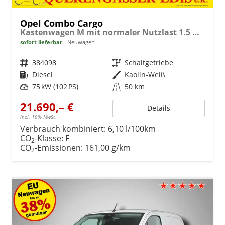
Opel Combo Cargo
Kastenwagen M mit normaler Nutzlast 1.5 Diesel 6-Gang
sofort lieferbar
Neuwagen
Fahrzeugnr.
384098
Getriebe
Schaltgetriebe
Kraftstoff
Diesel
Außenfarbe
Kaolin-Weiß
Leistung
75 kW (102 PS)
Kilometerstand
50 km
21.690,– €
Details
incl. 19% MwSt.
Verbrauch kombiniert:
6,10 l/100km
CO
-Klasse:
F
2
CO
-Emissionen:
161,00 g/km
2