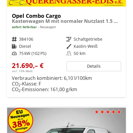
Opel Combo Cargo
Kastenwagen M mit normaler Nutzlast 1.5 Diesel 6-Gang
sofort lieferbar
Neuwagen
Fahrzeugnr.
384106
Getriebe
Schaltgetriebe
Kraftstoff
Diesel
Außenfarbe
Kaolin-Weiß
Leistung
75 kW (102 PS)
Kilometerstand
50 km
21.690,– €
Details
incl. 19% MwSt.
Verbrauch kombiniert:
6,10 l/100km
CO
-Klasse:
F
2
CO
-Emissionen:
161,00 g/km
2