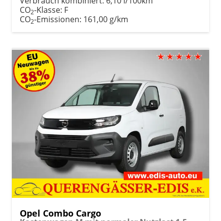
Verbrauch kombiniert:
6,10 l/100km
CO
-Klasse:
F
2
CO
-Emissionen:
161,00 g/km
2
Opel Combo Cargo