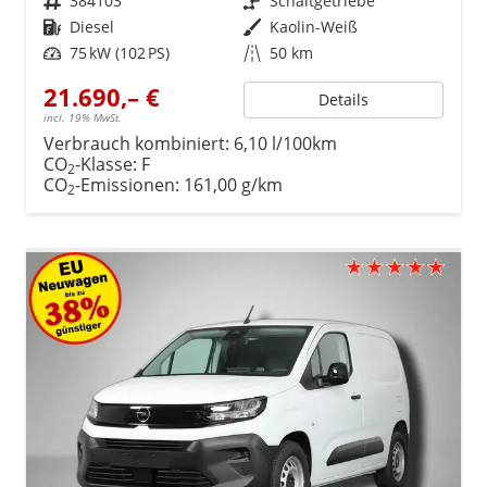
Fahrzeugnr.
384103
Getriebe
Schaltgetriebe
Kraftstoff
Diesel
Außenfarbe
Kaolin-Weiß
Leistung
75 kW (102 PS)
Kilometerstand
50 km
21.690,– €
Details
incl. 19% MwSt.
Verbrauch kombiniert:
6,10 l/100km
CO
-Klasse:
F
2
CO
-Emissionen:
161,00 g/km
2